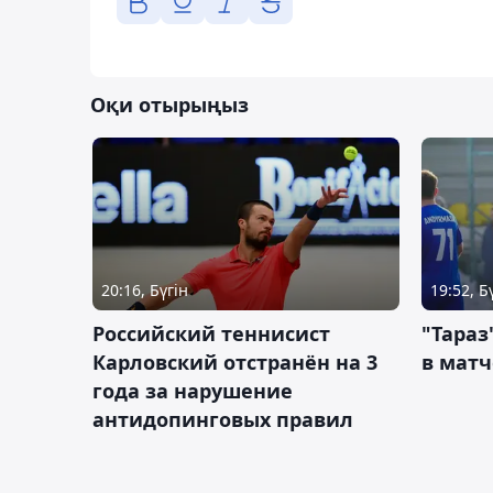
Оқи отырыңыз
20:16, Бүгін
19:52, Б
Российский теннисист
"Тараз
Карловский отстранён на 3
в матч
года за нарушение
антидопинговых правил