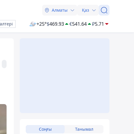
Алматы
Қаз
+25°
$
469.93
€
541.64
₽
5.71
алтері
Соңғы
Танымал