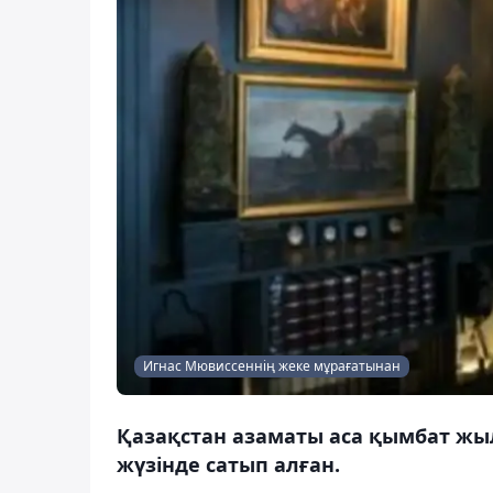
Игнас Мювиссеннің жеке мұрағатынан
Қазақстан азаматы аса қымбат жы
жүзінде сатып алған.