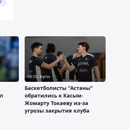
у
19:10, Бүгін
ч
Баскетболисты "Астаны"
л
обратились к Касым-
Жомарту Токаеву из-за
угрозы закрытия клуба