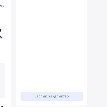
ев
е
еді
Барлық жаңалықтар
ын