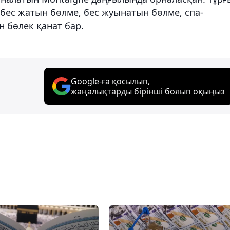
бес жатын бөлме, бес жуынатын бөлме, спа-
 бөлек қанат бар.
Google-ға қосылып,
жаңалықтарды бірінші болып оқыңыз