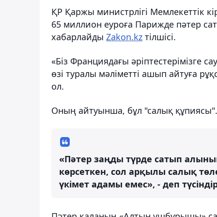
ҚР Қаржы министрлігі Мемлекеттік к
65 миллион еуроға Парижде пәтер сат
хабарлайды
Zakon.kz
тілшісі.
«Біз Франциядағы әріптестерімізге сау
өзі туралы мәліметті ашып айтуға рұқс
ол.
Оның айтуынша, бұл "салық құпиясы"
«Пәтер заңды түрде сатып алынып
көрсеткен, сол арқылы салық төле
үкімет адамы емес», - деп түсінд
Пәтер қаланың «Алтын үшбұрышы» са