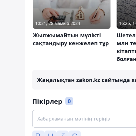
10:21, 28 мамыр 2024
16:25, 1
Жылжымайтын мүлікті
Шетелд
сақтандыру кенжелеп тұр
млн те
кітапт
болға
Жаңалықтан zakon.kz сайтында х
Пікірлер
0