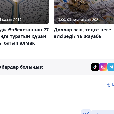
13:00, 03 желтоқсан 2021
4 қазан 2019
Доллар өсіп, теңге неге
ік Өзбекстаннан 77
әлсіреді? ҰБ жауабы
ңге тұратын Құран
ы сатып алмақ
н
абардар болыңыз: