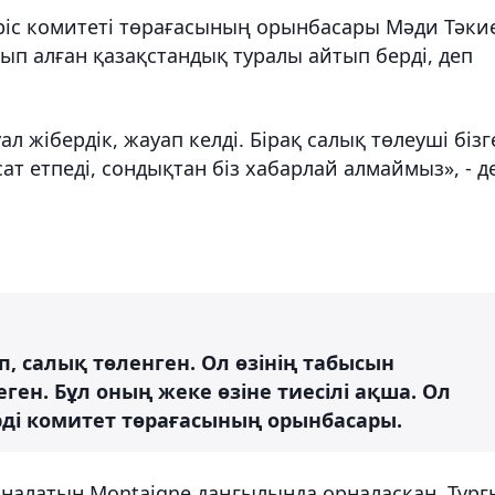
іріс комитеті төрағасының орынбасары Мәди Тәки
ып алған қазақстандық туралы айтып берді, деп
ал жібердік, жауап келді. Бірақ салық төлеуші бізг
ат етпеді, сондықтан біз хабарлай алмаймыз», - д
.
, салық төленген. Ол өзінің табысын
ген. Бұл оның жеке өзіне тиесілі ақша. Ол
ірді комитет төрағасының орынбасары.
налатын Montaigne даңғылында орналасқан. Тұрғ