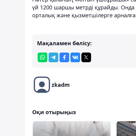
үй 1200 шаршы метрді құрайды. Онда 
орталық және қызметшілерге арналған
Мақаламен бөлісу:
zkadm
Оқи отырыңыз