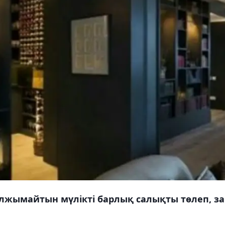
лжымайтын мүлікті барлық салықты төлеп, з