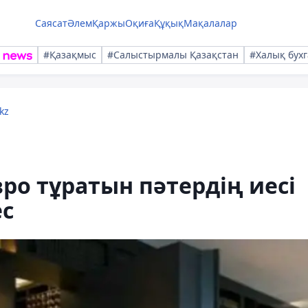
Саясат
Әлем
Қаржы
Оқиға
Құқық
Мақалалар
#Қазақмыс
#Салыстырмалы Қазақстан
#Халық бухг
kz
ро тұратын пәтердің иесі
ес