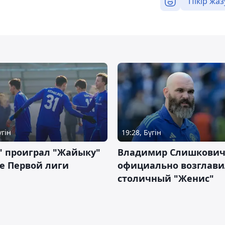
Пікір жаз
үгін
19:28, Бүгін
" проиграл "Жайыку"
Владимир Слишкови
е Первой лиги
официально возглави
столичный "Женис"