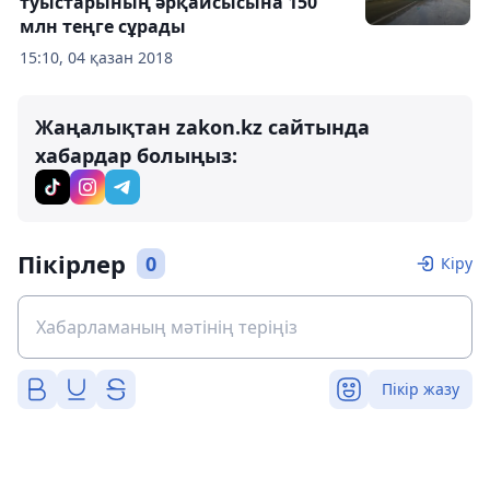
туыстарының әрқайсысына 150
млн теңге сұрады
15:10, 04 қазан 2018
Жаңалықтан zakon.kz сайтында
хабардар болыңыз:
Пікірлер
0
Кіру
Пікір жазу