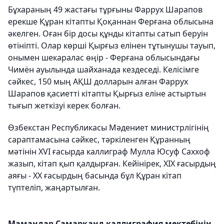
Бұхараның 49 жастағы тұрғыны Фаррух Шарапов
ерекше Құран кітапты Қоқаннан Ферғана облысына
әкелген. Оған бір досы құнды кітапты сатып беруін
өтініпті. Олар көрші Қырғыз елінен тұтынушы тауып,
онымен шекаралас өңір - Ферғана облысындағы
Чимён ауылында шайханада кездеседі. Келісімге
сәйкес, 150 мың АҚШ долларын алған Фаррух
Шарапов қасиетті кітапты Қырғыз еліне астыртын
тығып жеткізуі керек болған.
Өзбекстан Республикасы Мәдениет министрлігінің
сараптамасына сәйкес, тәркіленген Құранның
мәтінін XVI ғасырда каллиграф Мулла Юсуф Саххоф
жазып, кітап қып қалдырған. Кейінірек, XIX ғасырдың
аяғы - ХХ ғасырдың басында бұл Құран кітап
түптеліп, жаңартылған.
Мамандар Самарқанд каллиграфия мектебінің