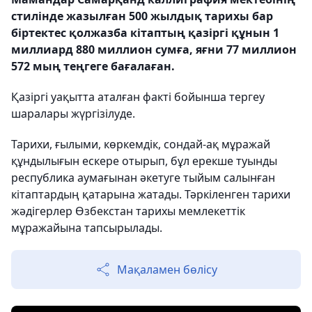
стилінде жазылған 500 жылдық тарихы бар
біртектес қолжазба кітаптың қазіргі құнын 1
миллиард 880 миллион сумға, яғни 77 миллион
572 мың теңгеге бағалаған.
Қазіргі уақытта аталған факті бойынша тергеу
шаралары жүргізілуде.
Тарихи, ғылыми, көркемдік, сондай-ақ мұражай
құндылығын ескере отырып, бұл ерекше туынды
республика аумағынан әкетуге тыйым салынған
кітаптардың қатарына жатады. Тәркіленген тарихи
жәдігерлер Өзбекстан тарихы мемлекеттік
мұражайына тапсырылады.
Мақаламен бөлісу