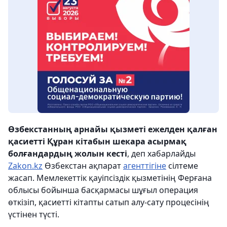
Өзбекстанның арнайы қызметі ежелден қалған
қасиетті Құран кітабын шекара асырмақ
болғандардың жолын кесті
, деп хабарлайды
Zakon.kz
Өзбекстан ақпарат
агенттігіне
сілтеме
жасап. Мемлекеттік қауіпсіздік қызметінің Ферғана
облысы бойынша басқармасы шұғыл операция
өткізіп, қасиетті кітапты сатып алу-сату процесінің
үстінен түсті.