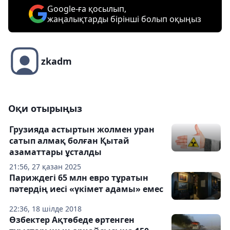
Google-ға қосылып,
жаңалықтарды бірінші болып оқыңыз
zkadm
Оқи отырыңыз
Грузияда астыртын жолмен уран
сатып алмақ болған Қытай
азаматтары ұсталды
21:56, 27 қазан 2025
Париждегі 65 млн евро тұратын
пәтердің иесі «үкімет адамы» емес
22:36, 18 шілде 2018
Өзбектер Ақтөбеде өртенген