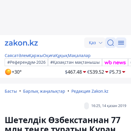
Қаз
Саясат
Әлем
Қаржы
Оқиға
Құқық
Мақалалар
#Референдум-2026
#Қазақстан мақтанышы
+30°
$
467.48
€
539.52
₽
5.73
Басты
Барлық жаңалықтар
Редакция Zakon.kz
16:25, 14 қазан 2019
Шетелдік Өзбекстаннан 77
млн теңге тұратын Құран