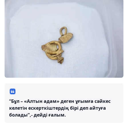
“Бұл – «Алтын адам» деген ұғымға сәйкес
келетін ескерткіштердің бірі деп айтуға
болады”,- дейді ғалым.