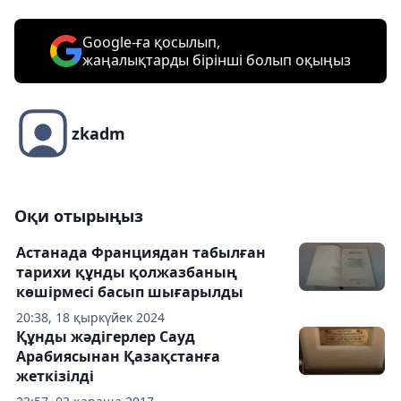
Google-ға қосылып,
жаңалықтарды бірінші болып оқыңыз
zkadm
Оқи отырыңыз
Астанада Франциядан табылған
тарихи құнды қолжазбаның
көшірмесі басып шығарылды
20:38, 18 қыркүйек 2024
Құнды жәдігерлер Сауд
Арабиясынан Қазақстанға
жеткізілді