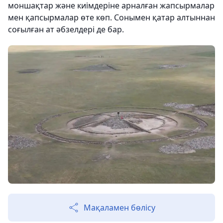
моншақтар және киімдеріне арналған жапсырмалар
мен қапсырмалар өте көп. Сонымен қатар алтыннан
соғылған ат әбзелдері де бар.
Мақаламен бөлісу