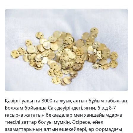
Қазіргі уақытта 3000-ға жуық алтын бұйым табылған.
Болжам бойынша Сақ дәуіріндегі, яғни, б.з.д 8-7
ғасырға жататын бекзадалар мен ханшайымдарға
тиесілі заттар болуы мүмкін. Әсіресе, әйел
азаматтарының алтын әшекейлері, әр формадағы