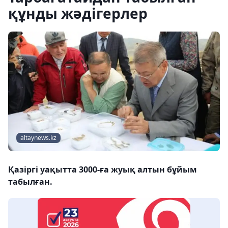
құнды жәдігерлер
altaynews.kz
Қазіргі уақытта 3000-ға жуық алтын бұйым
табылған.