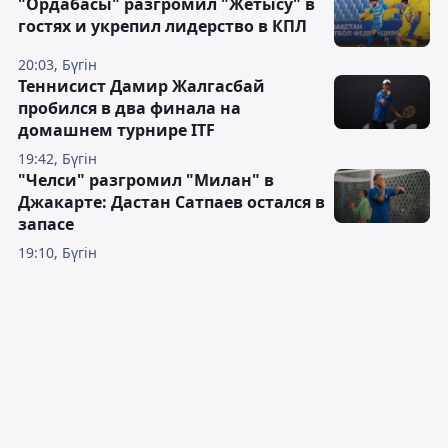
"Ордабасы" разгромил "Жетысу" в
гостях и укрепил лидерство в КПЛ
20:03, Бүгін
Теннисист Дамир Жалгасбай
пробился в два финала на
домашнем турнире ITF
19:42, Бүгін
"Челси" разгромил "Милан" в
Джакарте: Дастан Сатпаев остался в
запасе
19:10, Бүгін