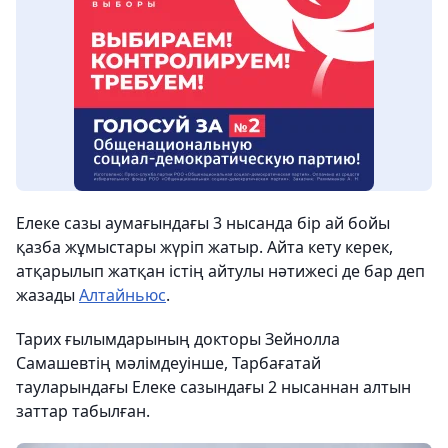
Елеке сазы аумағындағы 3 нысанда бір ай бойы
қазба жұмыстары жүріп жатыр. Айта кету керек,
атқарылып жатқан істің айтулы нәтижесі де бар деп
жазады
Алтайньюс
.
Тарих ғылымдарының докторы Зейнолла
Самашевтің мәлімдеуінше, Тарбағатай
тауларындағы Елеке сазындағы 2 нысаннан алтын
заттар табылған.