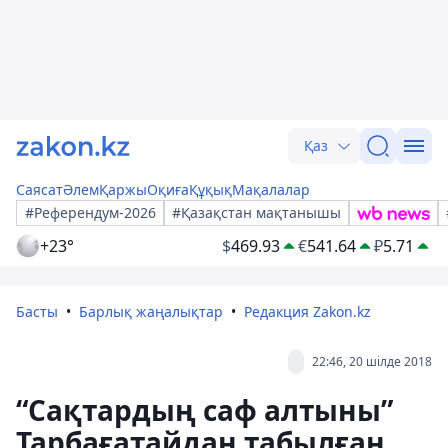
Қаз
Саясат
Әлем
Қаржы
Оқиға
Құқық
Мақалалар
#Референдум-2026
#Қазақстан мақтанышы
+23°
$
469.93
€
541.64
₽
5.71
Басты
Барлық жаңалықтар
Редакция Zakon.kz
22:46, 20 шілде 2018
“Сақтардың саф алтыны”
Тарбағатайдан табылған