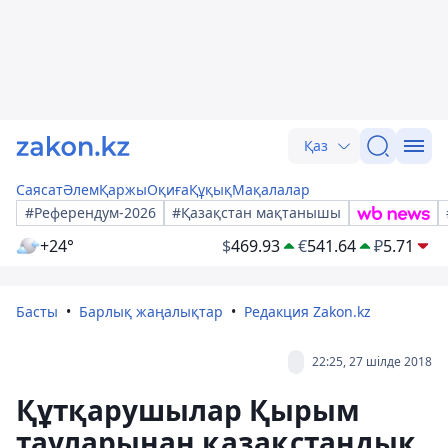
Қаз
Саясат
Әлем
Қаржы
Оқиға
Құқық
Мақалалар
#Референдум-2026
#Қазақстан мақтанышы
+24°
$
469.93
€
541.64
₽
5.71
Басты
Барлық жаңалықтар
Редакция Zakon.kz
22:25, 27 шілде 2018
Құтқарушылар Қырым
тауларынан қазақстандық