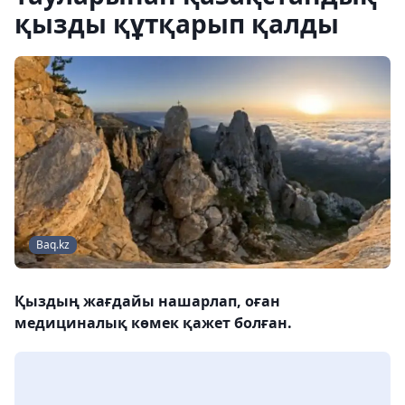
қызды құтқарып қалды
Baq.kz
Қыздың жағдайы нашарлап, оған
медициналық көмек қажет болған.