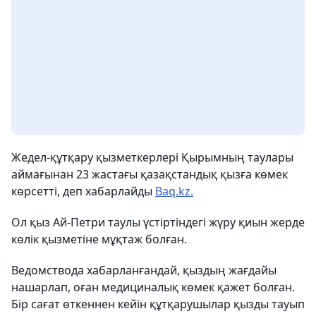
Жедел-құтқару қызметкерлері Қырымның таулары
аймағынан 23 жастағы қазақстандық қызға көмек
көрсетті, деп хабарлайды
Baq.kz.
Ол қыз Ай-Петри таулы үстіртіндегі жүру қиын жерде
көлік қызметіне мұқтаж болған.
Ведомствода хабарланғандай, қыздың жағдайы
нашарлап, оған медициналық көмек қажет болған.
Бір сағат өткеннен кейін құтқарушылар қызды тауып