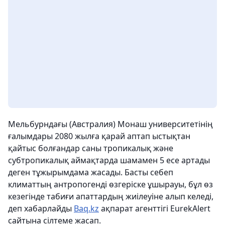
Мельбурндағы (Австралия) Монаш университетінің
ғалымдары 2080 жылға қарай аптап ыстықтан
қайтыс болғандар саны тропикалық және
субтропикалық аймақтарда шамамен 5 есе артады
деген тұжырымдама жасады. Басты себеп
климаттың антропогенді өзгеріске ұшырауы, бұл өз
кезегінде табиғи апаттардың жиілеуіне алып келеді,
деп хабарлайды
Baq.kz
ақпарат агенттігі EurekAlert
сайтына сілтеме жасап.