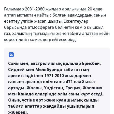
Ғалымдар 2031-2080 жылдар аралығында 20 елде
аптап ыстықтан қайтыс болған адамдардың санын
есептеу үлгісін жасап шықты. Ескептеулер
барысында атмосфераға бөлінетін көмір қышқыл
газ, халықтың тығыздығы және табиғи апаттан кейін
көрсетілетін көмек деңгейі ескерілді.
Сонымен, австралиялық қалалар Брисбен,
Сидней мен Мельбурнда табиғаттың
әрекетсіздігінен 1971-2010 жылдармен
салыстырғанда өлім саны 471 паайызға
артады. Жалпы, Үндістан, Греция, Жапония
мен Канада елдерінде өлім саны күрт өседі.
Оның үстіне өрт және куаншылық сынды
табиғи апаттар жағдайды ушықтырып
жібереді.