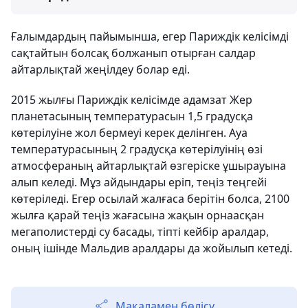
Ғалымдардың пайымынша, егер Париждік келісімді
сақтайтын болсақ болжанып отырған салдар
айтарлықтай жеңілдеу болар еді.
2015 жылғы Париждік келісімде адамзат Жер
планетасының температурасын 1,5 градусқа
көтерілуіне жол бермеуі керек делінген. Ауа
температурасының 2 градусқа көтерілуінің өзі
атмосфераның айтарлықтай өзгеріске ұшырауына
алып келеді. Мұз айдындары еріп, теңіз теңгейі
көтеріледі. Егер осылай жалғаса берітін болса, 2100
жылға қарай теңіз жағасына жақын орнаасқан
мегаполистерді су басады, тіпті кейбір аралдар,
оның ішінде Мальдив аралдары да жойылып кетеді.
Мақаламен бөлісу