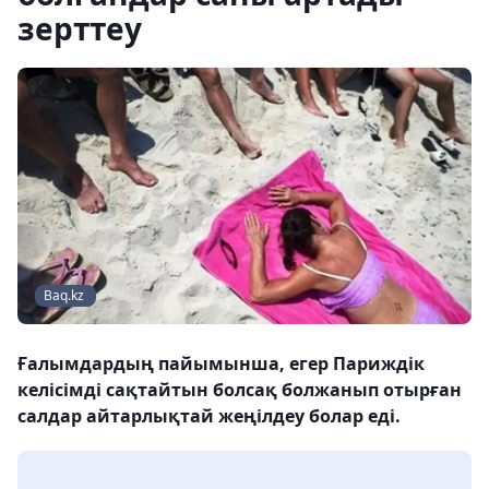
зерттеу
Baq.kz
Ғалымдардың пайымынша, егер Париждік
келісімді сақтайтын болсақ болжанып отырған
салдар айтарлықтай жеңілдеу болар еді.