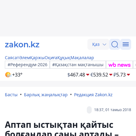
Қаз
Саясат
Әлем
Қаржы
Оқиға
Құқық
Мақалалар
#Референдум-2026
#Қазақстан мақтанышы
+33°
$
467.48
€
539.52
₽
5.73
Басты
Барлық жаңалықтар
Редакция Zakon.kz
18:37, 01 тамыз 2018
Аптап ыстықтан қайтыс
болғандар саны артады –