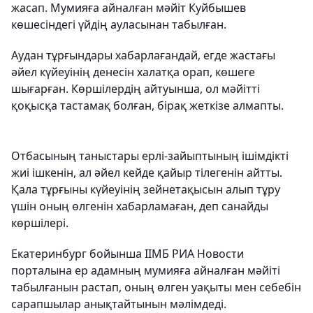
жасап. Мумияға айналған мәйіт Куйбышев
көшесіндегі үйдің ауласынан табылған.
Аудан тұрғындары хабарлағандай, егде жастағы
әйел күйеуінің денесін халатқа орап, көшеге
шығарған. Көршілердің айтуынша, ол мәйітті
қоқысқа тастамақ болған, бірақ жеткізе алмапты.
Отбасының таныстары ерлі-зайыптының ішімдікті
жиі ішкенін, ал әйел кейде қайыр тілегенін айтты.
Қала тұрғыны күйеуінің зейнетақысын алып тұру
үшін оның өлгенін хабарламаған, деп санайды
көршілері.
Екатеринбург бойынша ІІМБ РИА Новости
порталына ер адамның мумияға айналған мәйіті
табылғанын растап, оның өлген уақыты мен себебін
сарапшылар анықтайтынын мәлімдеді.