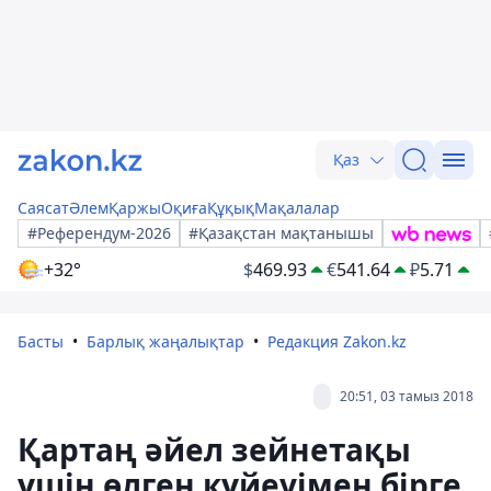
Қаз
Саясат
Әлем
Қаржы
Оқиға
Құқық
Мақалалар
#Референдум-2026
#Қазақстан мақтанышы
+32°
$
469.93
€
541.64
₽
5.71
Басты
Барлық жаңалықтар
Редакция Zakon.kz
20:51, 03 тамыз 2018
Қартаң әйел зейнетақы
үшін өлген күйеуімен бірге