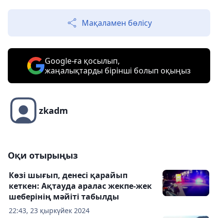
Мақаламен бөлісу
Google-ға қосылып,
жаңалықтарды бірінші болып оқыңыз
zkadm
Оқи отырыңыз
Көзі шығып, денесі қарайып
кеткен: Ақтауда аралас жекпе-жек
шеберінің мәйіті табылды
22:43, 23 қыркүйек 2024