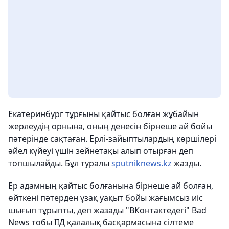
Екатеринбург тұрғыны қайтыс болған жұбайын
жерлеудің орнына, оның денесін бірнеше ай бойы
пәтерінде сақтаған. Ерлі-зайыптылардың көршілері
әйел күйеуі үшін зейнетақы алып отырған деп
топшылайды. Бұл туралы
sputniknews.kz
жазды.
Ер адамның қайтыс болғанына бірнеше ай болған,
өйткені пәтерден ұзақ уақыт бойы жағымсыз иіс
шығып тұрыпты, деп жазады "ВКонтактедегі" Bad
News тобы ІІД қалалық басқармасына сілтеме