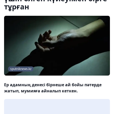
тұрған
sputniknews.kz
Ер адамның денесі бірнеше ай бойы пәтерде
жатып, мумияға айналып кеткен.