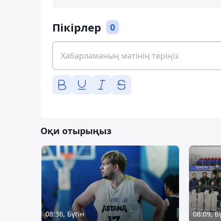
Пікірлер
0
Оқи отырыңыз
08:36, Бүгін
08:09, Б