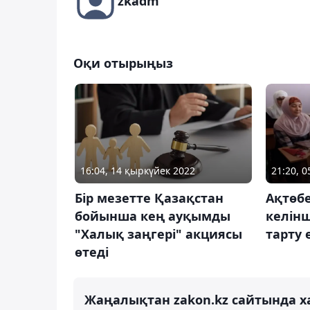
zkadm
Оқи отырыңыз
16:04, 14 қыркүйек 2022
21:20, 
Бір мезетте Қазақстан
Ақтөб
бойынша кең ауқымды
келінш
"Халық заңгері" акциясы
тарту 
өтеді
Жаңалықтан zakon.kz сайтында х