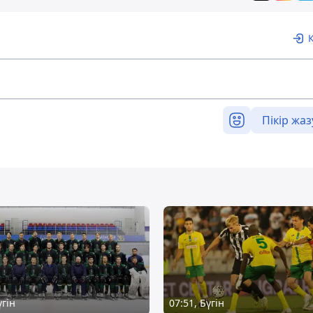
Пікір жаз
үгін
07:51, Бүгін