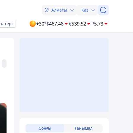
Алматы
Қаз
+30°
$
467.48
€
539.52
₽
5.73
алтері
Соңғы
Танымал