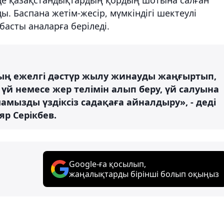
. Баспана жетім-жесір, мүмкіндігі шектеулі
басты аналарға беріледі.
ың ежелгі дәстүр жылу жинауды жаңғыртып,
үй немесе жер телімін алып беру, үй салуына
амызды үздіксіз садақаға айналдыру», - деді
р Серікбев.
Google-ға қосылып,
жаңалықтарды бірінші болып оқыңыз