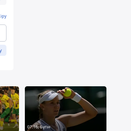
Кіру
у
07:16, Бүгін