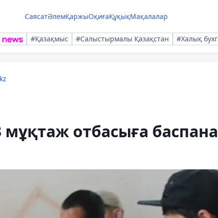
Саясат
Әлем
Қаржы
Оқиға
Құқық
Мақалалар
#Қазақмыс
#Салыстырмалы Қазақстан
#Халық бухг
kz
 мұқтаж отбасыға баспана