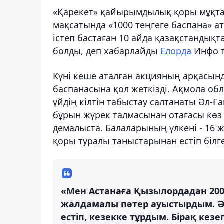
«Қарекет» қайырымдылық қоры мұқта
мақсатында «1000 теңгеге баспана» а
істеп бастаған 10 айда қазақстандық
болды, деп хабарлайды
Елорда
Инфо т
Күні кеше аталған акцияның арқасын
баспанасына қол жеткізді. Ақмола 
үйдің кілтін табыстау салтанаты Әл-Ғ
бұрын жүрек талмасынан отағасы көз 
демалыста. Балаларының үлкені - 16 жа
қоры туралы таныстарынан естіп білг
«Мен Астанаға Қызылордадан 2009
жалдамалы пәтер ауыстырдым. Әк
естіп, кезекке тұрдым. Бірақ кезег