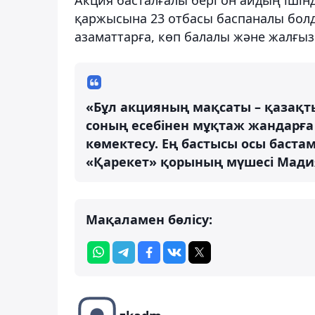
қаржысына 23 отбасы баспаналы болды
азаматтарға, көп балалы және жалғыз
«Бұл акцияның мақсаты – қазақт
соның есебінен мұқтаж жандарға 
көмектесу. Ең бастысы осы бастам
«Қарекет» қорының мүшесі Мадия
Мақаламен бөлісу: