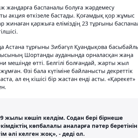
ж жандарға баспаналы болуға жәрдемесу
тты акция өткізеле бастады. Қоғамдық қор жұмыс
тар жинаған қаржыға еліміздің 23 тұрғыны баспан
ілшісі.
да Астана тұрғыны Зибәгүл Қуандықова басыбайл
облысының Шортанды ауданында орналасқан жаңа
ани мешінде өтті. Белгілі болғандай, жарты жыл
жұмған. Өзі бала күтіміне байланысты декреттік
ста, ал ең кішісі бір жастан енді асты. «Қарекет»
ен.
 жылы көшіп келдім. Содан бері бірнеше
імдіктің көпбалалы аналарға пәтер беретінін
ім әлі келген жоқ», - деді ол.