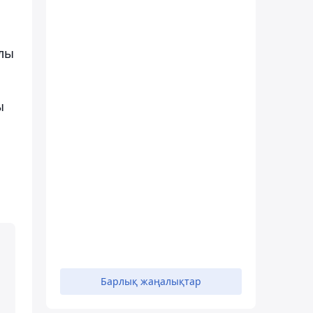
алы
ы
Барлық жаңалықтар