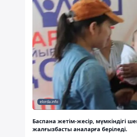
elorda.info
Баспана жетім-жесір, мүмкіндігі ш
жалғызбасты аналарға беріледі.