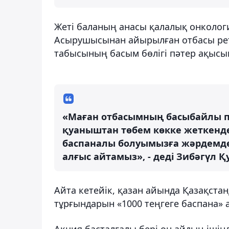
Жеті баланың анасы қалалық онколог
Асырушысынан айырылған отбасы рет
табысының басым бөлігі пәтер ақысын
«Маған отбасымның басыбайлы пә
қуаныштан төбем көкке жеткенде
баспаналы болуымызға жәрдемде
алғыс айтамыз», - деді Зибәгүл 
Айта кетейік, қазан айында Қазақст
тұрғындарын «1000 теңгеге баспана»
Акция басталғалы бері он айдың іші