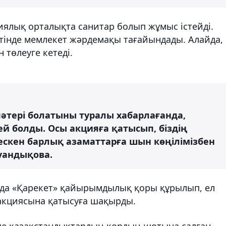
иялық орталықта санитар болып жұмыс істейді.
інде мемлекет жәрдемақы тағайындады. Алайда,
 төлеуге кетеді.
тері болатыны туралы хабарлағанда,
й болды. Осы акцияға қатысып, біздің
скен барлық азаматтарға шын көңілімізбен
Қуандықова.
анда «Қарекет» қайырымдылық қоры құрылып, ел
 акциясына қатысуға шақырды.
нде қазақстандықтардың қордың шотына салған