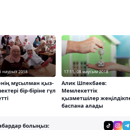
05 наурыз 2018
17:11, 08 маусым 2018
енің мұсылман қыз-
Алик Шпекбаев:
ектері бір-біріне гүл
Мемлекеттік
етті
қызметшілер жеңілдікп
баспана алады
абардар болыңыз: