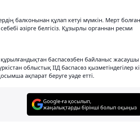
дің балконынан құлап кетуі мүмкін. Мерт болға
ебебі әзірге белгісіз. Құзырлы органнан ресми
н құрылғандықтан баспасөзбен байланыс жасаушы
ркістан облыстық ІІД баспасөз қызметіндегілер кі
осымша ақпарат беруге уәде етті.
Google-ға қосылып,
жаңалықтарды бірінші болып оқыңыз