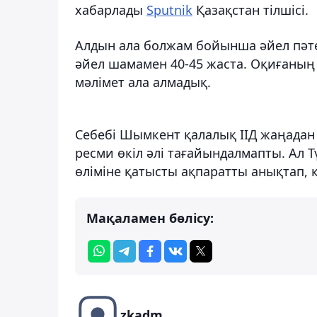
хабарлады
Sputnik
Қазақстан тілшісі.
Алдын ала болжам бойынша әйел пәтер
әйел шамамен 40-45 жаста. Оқиғаның с
мәлімет ала алмадық.
Себебі Шымкент қалалық ІІД жаңада
ресми өкіл әлі тағайындалмапты. Ал Тү
өліміне қатысты ақпаратты анықтап, қ
Мақаламен бөлісу:
zkadm