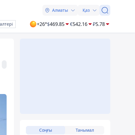
Алматы
Қаз
+26°
$
469.85
€
542.16
₽
5.78
алтері
Соңғы
Танымал