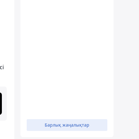
н
сі
Барлық жаңалықтар