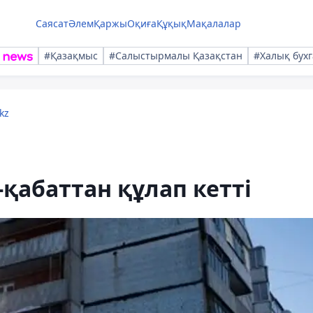
Саясат
Әлем
Қаржы
Оқиға
Құқық
Мақалалар
#Қазақмыс
#Салыстырмалы Қазақстан
#Халық бухг
kz
қабаттан құлап кетті