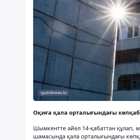
sputniknews.kz
Оқиға қала орталығындағы көпқаба
Шымкентте әйел 14-қабаттан құлап, ме
шамасында қала орталығындағы көпқаб