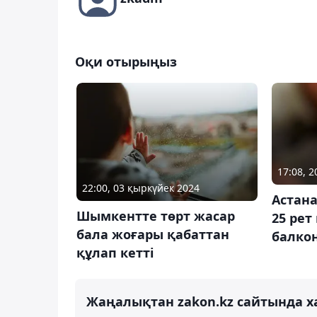
Оқи отырыңыз
17:08, 2
22:00, 03 қыркүйек 2024
Астана
Шымкентте төрт жасар
25 рет
бала жоғары қабаттан
балкон
құлап кетті
Жаңалықтан zakon.kz сайтында х