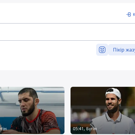
Пікір жаз
үгін
05:41, Бүгін