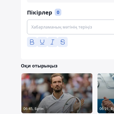
Пікірлер
0
Оқи отырыңыз
06:45, Бүгін
06:21, Б