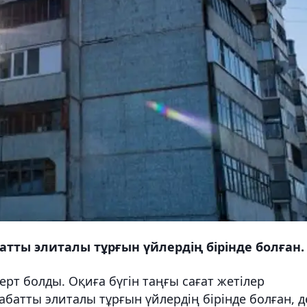
тты элиталы тұрғын үйлердің бірінде болған.
рт болды. Оқиға бүгін таңғы сағат жетілер
атты элиталы тұрғын үйлердің бірінде болған, д