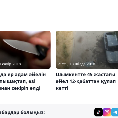
0 сәуір 2018
21:59, 13 шілде 2018
да ер адам әйелін
Шымкентте 45 жастағы
 пышақтап, өзі
әйел 12-қабаттан құлап
нан секіріп өлді
кетті
абардар болыңыз: