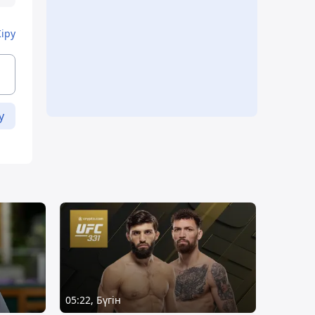
Кіру
у
05:22, Бүгін