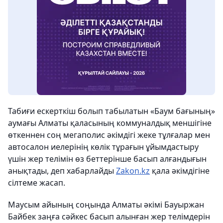
Табиғи ескерткіш болып табылатын «Баум бағының»
аумағы Алматы қаласының коммуналдық меншігіне
өткеннен соң мегаполис әкімдігі жеке тұлғалар мен
автосалон иелерінің көлік тұрағын ұйымдастыру
үшін жер телімін өз беттерінше басып алғандығын
анықтады, деп хабарлайды
Zakon.kz
қала әкімдігіне
сілтеме жасап.
Маусым айының соңында Алматы әкімі Бауыржан
Байбек заңға сәйкес басып алынған жер телімдерін