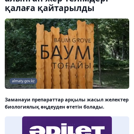
қалаға қайтарылды
almaty.gov.kz
Заманауи препараттар арқылы жасыл желектер
биологиялық өңдеуден өтетін болады.