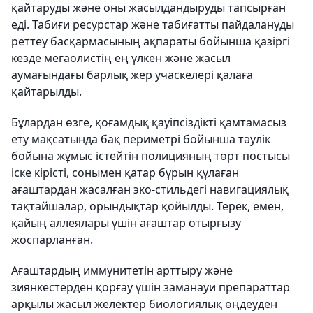
қайтаруды және оны жасылдандыруды тапсырған
еді. Табиғи ресурстар және табиғатты пайдалануды
реттеу басқармасының ақпараты бойынша қазіргі
кезде мегаолистің ең үлкен және жасыл
аумағындағы барлық жер учаскелері қалаға
қайтарылды.
Бұлардан өзге, қоғамдық қауіпсіздікті қамтамасыз
ету мақсатында бақ периметрі бойынша тәулік
бойына жұмыс істейтін полицияның төрт постысы
іске кірісті, сонымен қатар бұрын құлаған
ағаштардан жасалған эко-стильдегі навигациялық
тақтайшалар, орындықтар қойылды. Терек, емен,
қайың аллеялары үшін ағаштар отырғызу
жоспарланған.
Ағаштардың иммунитетін арттыру және
зиянкестерден қорғау үшін заманауи препараттар
арқылы жасыл желектер биологиялық өңдеуден