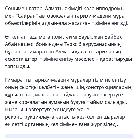
Сонымен қатар, Алматы әкімдігі қала ипподромы
мен "Сайран" автовокзалын тарихи-мәдени мұра
обьектілерінің алдын-ала жасалған тізіміне енгізді.
Өткен аптада мегаполис әкімі Бауыржан Байбек
Абай көшесі бойындағы Түрксіб ауруханасының
бұрынғы ғимаратын Алматы қаласы тарихының
ескерткіштері тізіміне енгізу мәселесін қарастыруды
тапсырды.
Ғимаратты тарихи-мәдени мұралар тізіміне енгізу
оның сыртқы келбетін және ішін,конструкцияларын,
құрылысын, мақсатты пайдаланылуын өзгертуге
және қорғалатын аумағын бұзуға тыйым салыады.
Нысанды өзгертуге,жөндеуге және
реконструкциялауға қатысты кез-келген шаралар
өкілетті органның келісімімен ғана жүргізіледі.