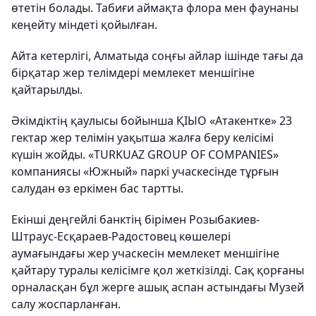
өтетін болады. Табиғи аймақта флора мен фаунаны
кеңейту міндеті қойылған.
Айта кетерлігі, Алматыда соңғы айлар ішінде тағы да
бірқатар жер телімдері мемлекет меншігіне
қайтарылды.
Әкімдіктің қаулысы бойынша ҚІЫО «Атакентке» 23
гектар жер телімін уақытша жалға беру келісімі
күшін жойды. «TURKUAZ GROUP OF COMPANIES»
компаниясы «Южный» паркі учаскесінде тұрғын
салудан өз еркімен бас тартты.
Екінші деңгейлі банктің бірімен Розыбакиев-
Штраус-Есқараев-Радостовец көшелері
аумағындағы жер учаскесін мемлекет меншігіне
қайтару туралы келісімге қол жеткізілді. Сақ қорғаны
орналасқан бұл жерге ашық аспан астындағы Музей
салу жоспарланған.