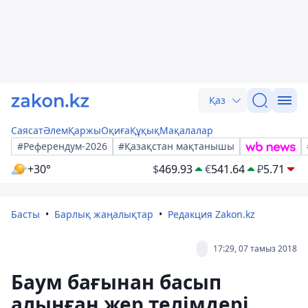
Қаз
Саясат
Әлем
Қаржы
Оқиға
Құқық
Мақалалар
#Референдум-2026
#Қазақстан мақтанышы
+30°
$
469.93
€
541.64
₽
5.71
Басты
Барлық жаңалықтар
Редакция Zakon.kz
17:29, 07 тамыз 2018
Баум бағынан басып
алынған жер телімдері