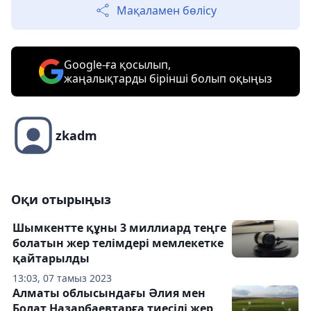
Мақаламен бөлісу
Google-ға қосылып,
жаңалықтарды бірінші болып оқыңыз
zkadm
Оқи отырыңыз
Шымкентте құны 3 миллиард теңге
болатын жер телімдері мемлекетке
қайтарылды
13:03, 07 тамыз 2023
Алматы облысындағы Әлия мен
Болат Назарбаевтарға тиесілі жер