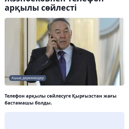
арқылы сөйлесті
Ашық дереккөздер
Телефон арқылы сөйлесуге Қырғызстан жағы
бастамашы болды.