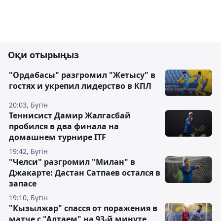
Оқи отырыңыз
"Ордабасы" разгромил "Жетысу" в
гостях и укрепил лидерство в КПЛ
20:03, Бүгін
Теннисист Дамир Жалгасбай
пробился в два финала на
домашнем турнире ITF
19:42, Бүгін
"Челси" разгромил "Милан" в
Джакарте: Дастан Сатпаев остался в
запасе
19:10, Бүгін
"Кызылжар" спасся от поражения в
матче с "Алтаем" на 93-й минуте