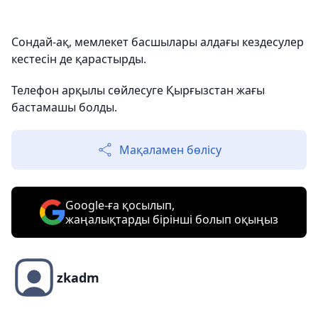
Сондай-ақ, мемлекет басшылары алдағы кездесулер
кестесін де қарастырды.
Телефон арқылы сөйлесуге Қырғызстан жағы
бастамашы болды.
Мақаламен бөлісу
Google-ға қосылып,
жаңалықтарды бірінші болып оқыңыз
zkadm