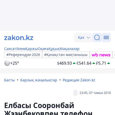
Қаз
Саясат
Әлем
Қаржы
Оқиға
Құқық
Мақалалар
#Референдум-2026
#Қазақстан мақтанышы
+25°
$
469.93
€
541.64
₽
5.71
Басты
Барлық жаңалықтар
Редакция Zakon.kz
23:45, 07 тамыз 2018
Елбасы Сооронбай
Жээнбековпен телефон