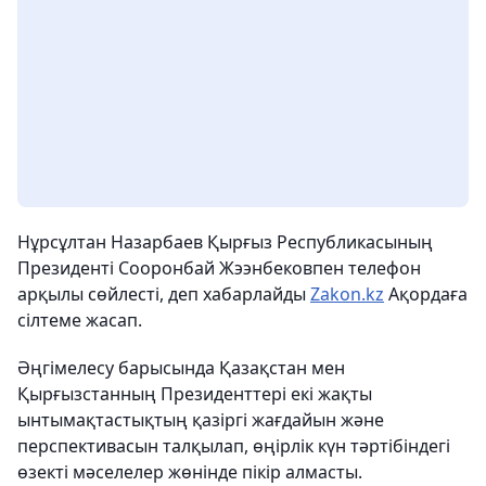
Нұрсұлтан Назарбаев Қырғыз Республикасының
Президенті Сооронбай Жээнбековпен телефон
арқылы сөйлесті, деп хабарлайды
Zakon.kz
Ақордаға
сілтеме жасап.
Әңгімелесу барысында Қазақстан мен
Қырғызстанның Президенттері екі жақты
ынтымақтастықтың қазіргі жағдайын және
перспективасын талқылап, өңірлік күн тәртібіндегі
өзекті мәселелер жөнінде пікір алмасты.