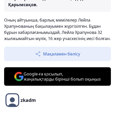
Қарымсақов.
Оның айтуынша, барлық мәмілелер Лейла
Храпунованың бақылауымен жүргізілген. Бұдан
бұрын хабарлағанымыздай, Лейла Храпунова 32
жылжымайтын мүлік, 16 жер учаскесінің иесі болған.
Мақаламен бөлісу
Google-ға қосылып,
жаңалықтарды бірінші болып оқыңыз
zkadm