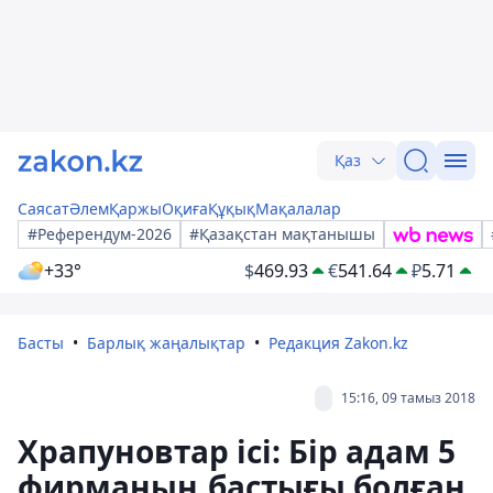
Қаз
Саясат
Әлем
Қаржы
Оқиға
Құқық
Мақалалар
#Референдум-2026
#Қазақстан мақтанышы
+33°
$
469.93
€
541.64
₽
5.71
Басты
Барлық жаңалықтар
Редакция Zakon.kz
15:16, 09 тамыз 2018
Храпуновтар ісі: Бір адам 5
фирманың бастығы болған