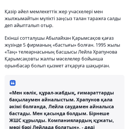
Қазір әйел мемлекеттік жер учаскелері мен
жылжымайтын мүлікті заңсыз талан таражға салды
деп айыпталып отыр.
Екінші сотталушы Абылайхан Қарымсақов қағаз
жүзінде 5 фирманың «бастығы» болған. 1995 жылы
«Таң» телеарнасының басшысы Лейла Храпунова
Қарымсақовты жалпы мәселелер бойынша
орынбасар болып қызмет атқаруға шақырған.
«Мен көлік, құрал-жабдық, ғимараттарды
бақылаумен айналыстым. Храпунов қала
әкімі болғанда, Лейла саудамен айналыса
бастады. Мен қасында болдым. Бірнеше
ЖШС құрылды. Компаниялардың құжаты,
мөрі бәрі Лейлада болатын», - деді