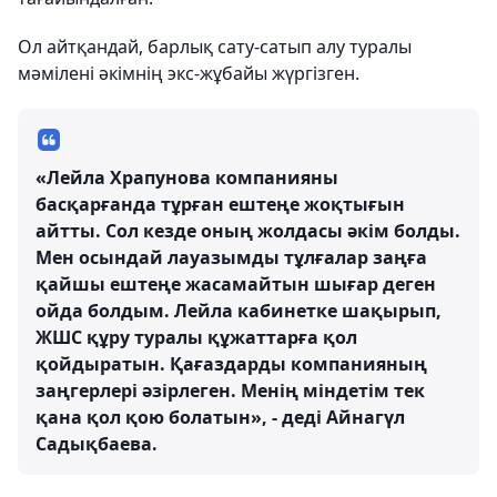
Ол айтқандай, барлық сату-сатып алу туралы
мәмілені әкімнің экс-жұбайы жүргізген.
«Лейла Храпунова компанияны
басқарғанда тұрған ештеңе жоқтығын
айтты. Сол кезде оның жолдасы әкім болды.
Мен осындай лауазымды тұлғалар заңға
қайшы ештеңе жасамайтын шығар деген
ойда болдым. Лейла кабинетке шақырып,
ЖШС құру туралы құжаттарға қол
қойдыратын. Қағаздарды компанияның
заңгерлері әзірлеген. Менің міндетім тек
қана қол қою болатын», - деді Айнагүл
Садықбаева.