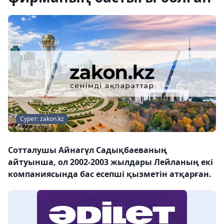
Сурет: zakon.kz
Сотталушы Айнагүл Садықбаеваның
айтуынша, ол 2002-2003 жылдары Лейланың екі
компаниясында бас есепші қызметін атқарған.