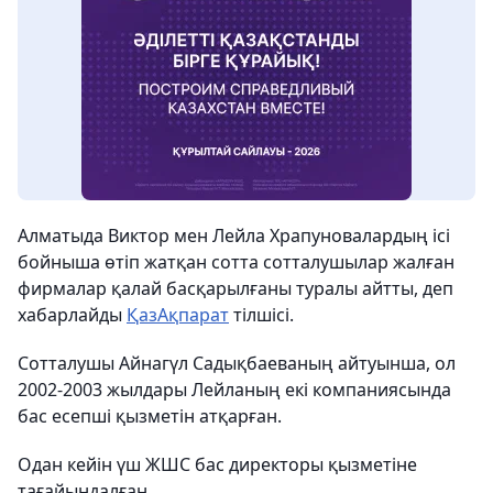
Алматыда Виктор мен Лейла Храпуновалардың ісі
бойныша өтіп жатқан сотта сотталушылар жалған
фирмалар қалай басқарылғаны туралы айтты, деп
хабарлайды
ҚазАқпарат
тілшісі.
Сотталушы Айнагүл Садықбаеваның айтуынша, ол
2002-2003 жылдары Лейланың екі компаниясында
бас есепші қызметін атқарған.
Одан кейін үш ЖШС бас директоры қызметіне
тағайындалған.