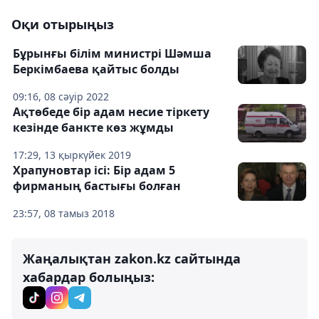
Оқи отырыңыз
Бұрынғы білім министрі Шәмша
Беркімбаева қайтыс болды
09:16, 08 сәуір 2022
Ақтөбеде бір адам несие тіркету
кезінде банкте көз жұмды
17:29, 13 қыркүйек 2019
Храпуновтар ісі: Бір адам 5
фирманың бастығы болған
23:57, 08 тамыз 2018
Жаңалықтан zakon.kz сайтында
хабардар болыңыз: