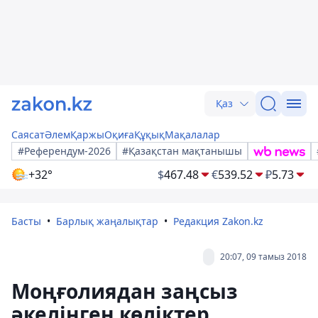
Қаз
Саясат
Әлем
Қаржы
Оқиға
Құқық
Мақалалар
#Референдум-2026
#Қазақстан мақтанышы
+32°
$
467.48
€
539.52
₽
5.73
Басты
Барлық жаңалықтар
Редакция Zakon.kz
20:07, 09 тамыз 2018
Моңғолиядан заңсыз
әкелінген көліктер