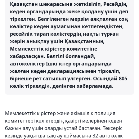
Қазақстан шекарасына жеткізіліп, Ресейдің
кеден органдарында жеке қолдану үшін деп
тіркелген. Белгіленген мерзім аяқталған соң
көліктер кеден аумағынан кетпегендіктен,
ресейлік тарап көліктердің нақты тұрған
жерін анықтау үшін Қазақстанның
Мемлекеттік кірістер комитетіне
хабарласқан. Белгілі болғандай,
автокөліктер Ішкі істер органдарында
жалған кеден декларациясымен тіркеліп,
бірнеше рет сатылып үлгерген. Осындай 805
көлік тіркелді», делінген хабарламада.
Мемлекеттік кірістер және әкімшілік полиция
комитеттері көліктердің қазіргі иелерінен кеден
бажын алу үшін оларды ұстай бастаған. Тексеріс
кезінде уақытша сақтау қоймасына 32 автокөлік