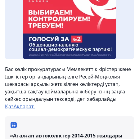
Бас көлік прокуратурасы Мемлекеттік кірістер және
Ішкі істер органдарының елге Ресей-Моңғолия
шекарасы арқылы жеткізілген көліктерді ұстап,
уақытша сақтау қоймаларына жіберу ісінің заңға
сәйкес орындалуын тексерді, деп хабарлайды
ҚазАқпарат.
«Аталған автокөліктер 2014-2015 жылдары