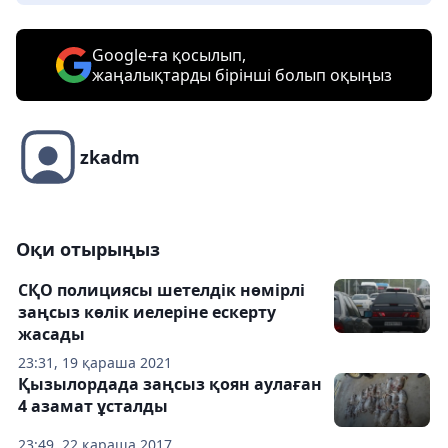
Google-ға қосылып,
жаңалықтарды бірінші болып оқыңыз
zkadm
Оқи отырыңыз
СҚО полициясы шетелдік нөмірлі
заңсыз көлік иелеріне ескерту
жасады
23:31, 19 қараша 2021
Қызылордада заңсыз қоян аулаған
4 азамат ұсталды
23:49, 22 қараша 2017