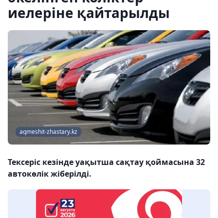
иелеріне қайтарылды
aqmeshit-zhastary.kz
Тексеріс кезінде уақытша сақтау қоймасына 32
автокөлік жіберілді.