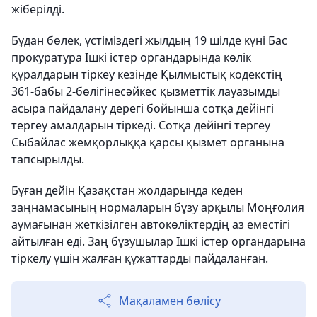
жіберілді.
Бұдан бөлек, үстіміздегі жылдың 19 шілде күні Бас
прокуратура Ішкі істер органдарында көлік
құралдарын тіркеу кезінде Қылмыстық кодекстің
361-бабы 2-бөлігінесәйкес қызметтік лауазымды
асыра пайдалану дерегі бойынша сотқа дейінгі
тергеу амалдарын тіркеді. Сотқа дейінгі тергеу
Сыбайлас жемқорлыққа қарсы қызмет органына
тапсырылды.
Бұған дейін Қазақстан жолдарында кеден
заңнамасының нормаларын бұзу арқылы Моңғолия
аумағынан жеткізілген автокөліктердің аз еместігі
айтылған еді. Заң бұзушылар Ішкі істер органдарына
тіркелу үшін жалған құжаттарды пайдаланған.
Мақаламен бөлісу