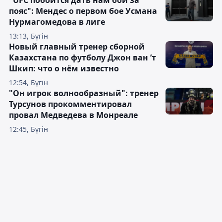
"UFC побоится дать нам бой за
пояс": Мендес о первом бое Усмана
Нурмагомедова в лиге
13:13, Бүгін
Новый главный тренер сборной
Казахстана по футболу Джон ван ’т
Шкип: что о нём известно
12:54, Бүгін
"Он игрок волнообразный": тренер
Турсунов прокомментировал
провал Медведева в Монреале
12:45, Бүгін