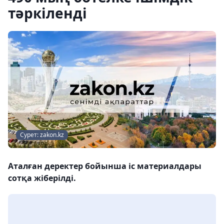
тәркіленді
Сурет: zakon.kz
Аталған деректер бойынша іс материалдары
сотқа жіберілді.