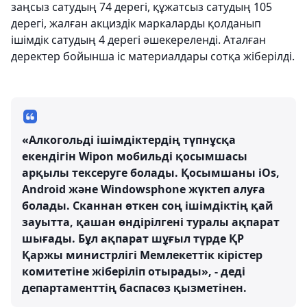
заңсыз сатудың 74 дерегі, құжатсыз сатудың 105
дерегі, жалған акциздік маркаларды қолданып
ішімдік сатудың 4 дерегі әшекереленді. Аталған
деректер бойынша іс материалдары сотқа жіберілді.
«Алкогольді ішімдіктердің түпнұсқа
екендігін Wipon мобильді қосымшасы
арқылы тексеруге болады. Қосымшаны iOs,
Android және Windowsphone жүктеп алуға
болады. Сканнан өткен соң ішімдіктің қай
зауытта, қашан өндірілгені туралы ақпарат
шығады. Бұл ақпарат шұғыл түрде ҚР
Қаржы министрлігі Мемлекеттік кірістер
комитетіне жіберіліп отырады», - деді
департаменттің баспасөз қызметінен.