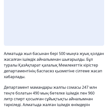
Алматыда жыл басынан бері 500 мыңға жуық қолдан
жасалған ішімдік айналымнан шығарылды. Бұл
туралы ҚазАқпарат қалалық Мемлекеттік кірістер
департаментінің баспасөз қызметіне сілтеме жасап
хабарлады.
Департамент мамандары жалпы сомасы 247 млн
теңге болатын 490 мың бөтелке ішімдік пен 960
литр спирт қосылған сұйықтықты айналымнан
тәркіледі. Алматыда жалған ішімдік өнімдерін