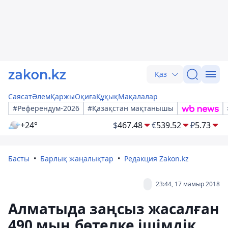
Қаз
Саясат
Әлем
Қаржы
Оқиға
Құқық
Мақалалар
#Референдум-2026
#Қазақстан мақтанышы
+24°
$
467.48
€
539.52
₽
5.73
Басты
Барлық жаңалықтар
Редакция Zakon.kz
23:44, 17 мамыр 2018
Алматыда заңсыз жасалған
490 мың бөтелке ішімдік