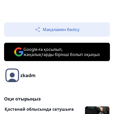
Мақаламен бөлісу
Google-ға қосылып,
жаңалықтарды бірінші болып оқыңыз
zkadm
Оқи отырыңыз
Қостанай облысында сатушыға