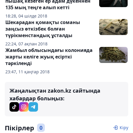
пышақ кезеген ер адам дүкеннен
135 мың теңге алып кетті
18:28, 04 шілде 2018
Шекарадан қомақты соманы
заңсыз өткізбек болған
түрікменстандық ұсталды
22:24, 07 ақпан 2018
Жамбыл облысындағы колонияда
жарты келіге жуық есірткі
тәркіленді
23:47, 11 қаңтар 2018
Жаңалықтан zakon.kz сайтында
хабардар болыңыз:
Пікірлер
0
Кіру