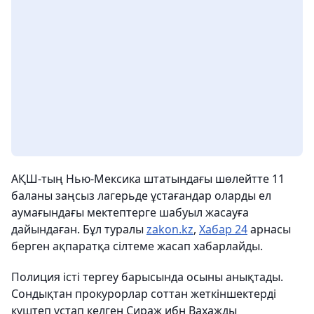
АҚШ-тың Нью-Мексика штатындағы шөлейтте 11
баланы заңсыз лагерьде ұстағандар оларды ел
аумағындағы мектептерге шабуыл жасауға
дайындаған. Бұл туралы
zakon.kz
,
Хабар 24
арнасы
берген ақпаратқа сілтеме жасап хабарлайды.
Полиция істі тергеу барысында осыны анықтады.
Сондықтан прокурорлар соттан жеткіншектерді
күштеп ұстап келген Сираж ибн Вахажды