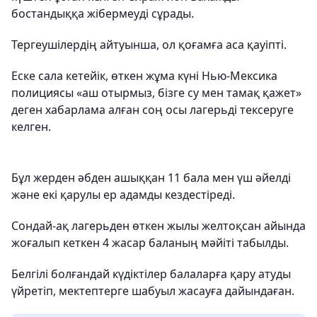
бостандыққа жібермеуді сұрады.
Тергеушілердің айтуынша, ол қоғамға аса қауіпті.
Еске сала кетейік, өткен жұма күні Нью-Мексика
полициясы «аш отырмыз, бізге су мен тамақ қажет»
деген хабарлама алған соң осы лагерьді тексеруге
келген.
Бұл жерден әбден ашыққан 11 бала мен үш әйелді
және екі қарулы ер адамды кездестіреді.
Сондай-ақ лагерьден өткен жылы желтоқсан айында
жоғалып кеткен 4 жасар баланың мәйіті табылды.
Белгілі болғандай күдіктілер балаларға қару атуды
үйретіп, мектептерге шабуыл жасауға дайындаған.