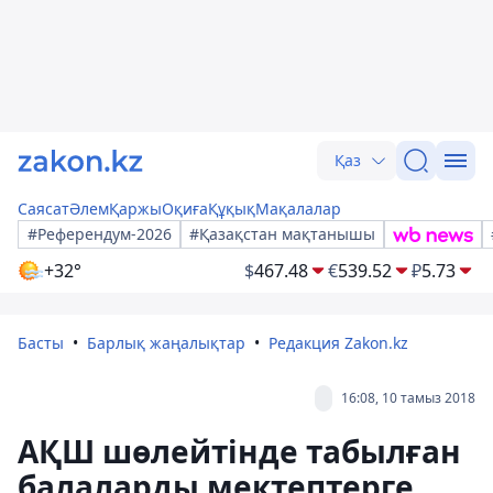
Қаз
Саясат
Әлем
Қаржы
Оқиға
Құқық
Мақалалар
#Референдум-2026
#Қазақстан мақтанышы
+32°
$
467.48
€
539.52
₽
5.73
Басты
Барлық жаңалықтар
Редакция Zakon.kz
16:08, 10 тамыз 2018
АҚШ шөлейтінде табылған
балаларды мектептерге