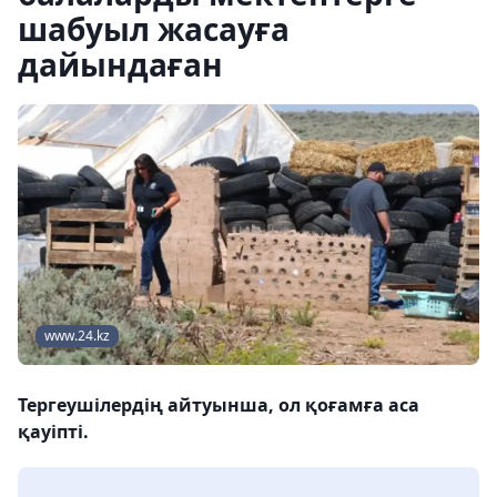
шабуыл жасауға
дайындаған
www.24.kz
Тергеушілердің айтуынша, ол қоғамға аса
қауіпті.