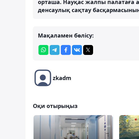
орташа. Науқас жалпы палатаға 
денсаулық сақтау басқармасыны
Мақаламен бөлісу:
zkadm
Оқи отырыңыз