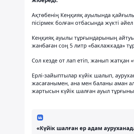
Ақтөбенің Кеңқияқ ауылында қайғылы 
пісірмек болған отбасында жүкті әйе
Кеңқияқ ауылы тұрғындарының айтуынш
жанбаған соң 5 литр «баклажкада» тұ
Сол кезде от лап етіп, жанып жатқан «
Ерлі-зайыптылар күйік шалып, аурухана
жасағанымен, ана мен баланы аман ал
жартысын күйік шалған ауыл тұрғыны
«Күйік шалған ер адам аурухана