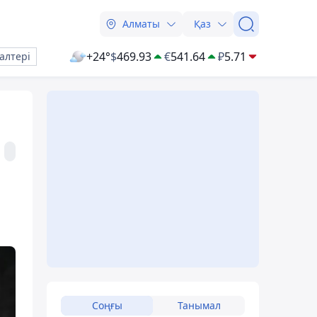
Алматы
Қаз
+24°
$
469.93
€
541.64
₽
5.71
алтері
Соңғы
Танымал