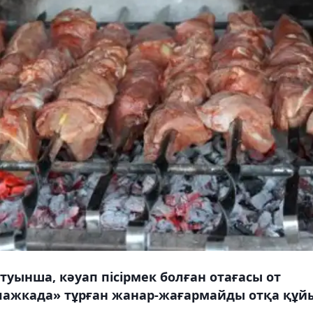
ынша, кәуап пісірмек болған отағасы от
клажкада» тұрған жанар-жағармайды отқа құй