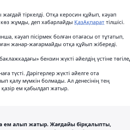
жағдай тіркелді. Отқа керосин құйып, кәуап
л көз жұмды, деп хабарлайды
ҚазАқпарат
тілшісі.
а, кәуап пісірмек болған отағасы от тұтатып,
рған жанар-жағармайды отқа құйып жібереді.
баклажкадағы» бензин жүкті әйелдің үстіне төгілед
ға түсті. Дәрігерлер жүкті әйелге ота
ып қалу мүмкін болмады. Ал денесінің тең
 қазір ем қабылдап жатыр.
да ем алып жатыр. Жағдайы бірқалыпты,