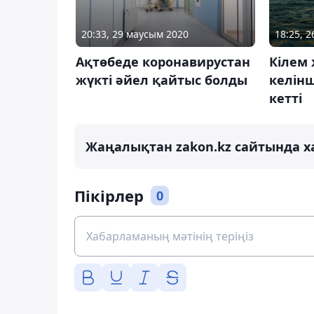
20:33, 29 маусым 2020
18:25, 
Ақтөбеде коронавирустан
Кілем 
жүкті әйел қайтыс болды
келінш
кетті
Жаңалықтан zakon.kz сайтында х
Пікірлер
0