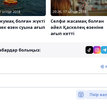
26 шілде 2018
20:26, 17 шілде 2018
жумақ болған жүкті
Селфи жасамақ болған
ек өзен суына ағып
әйел Қаскелең өзеніне
ағып кетті
абардар болыңыз:
Пікір жаз