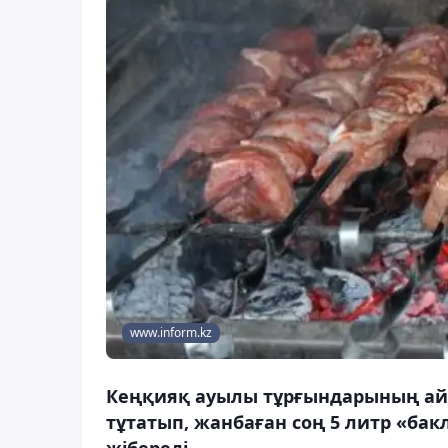
www.inform.kz
Кеңқияқ ауылы тұрғындарының айту
тұтатып, жанбаған соң 5 литр «ба
жібереді.