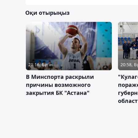
Оқи отырыңыз
21:16, Бүгін
20:58, Б
В Минспорта раскрыли
"Кулаг
причины возможного
пораж
закрытия БК "Астана"
губерн
облас