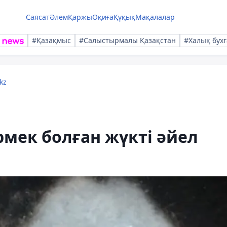
Саясат
Әлем
Қаржы
Оқиға
Құқық
Мақалалар
#Қазақмыс
#Салыстырмалы Қазақстан
#Халық бухг
kz
рмек болған жүкті әйел
ы