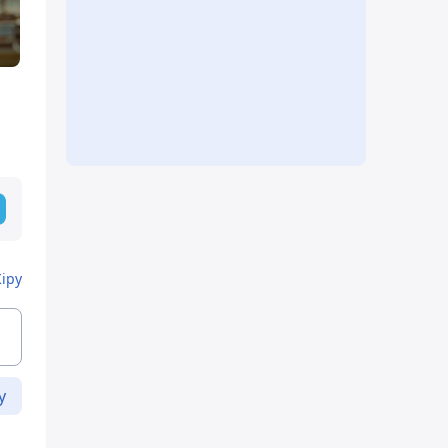
Кіру
у