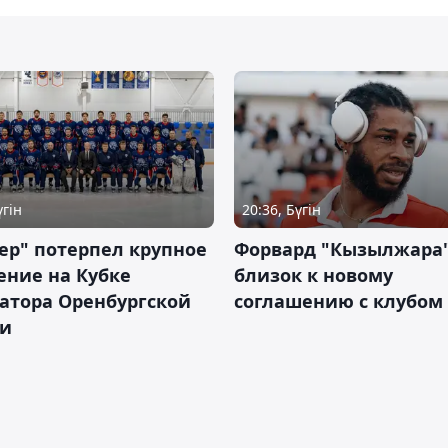
үгін
20:36, Бүгін
ер" потерпел крупное
Форвард "Кызылжара"
ение на Кубке
близок к новому
атора Оренбургской
соглашению с клубом
ти