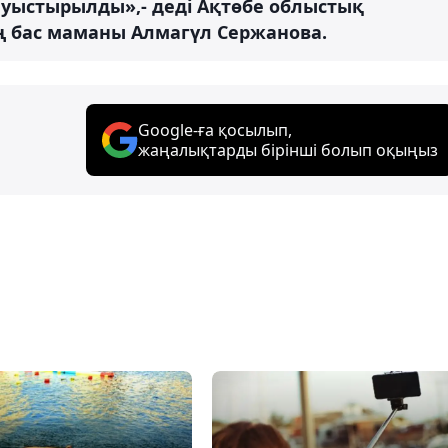
ауыстырылды»,- деді Ақтөбе облыстық
ң бас маманы Алмагүл Сержанова.
Google-ға қосылып,
жаңалықтарды бірінші болып оқыңыз