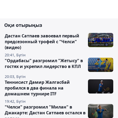
Оқи отырыңыз
Дастан Сатпаев завоевал первый
предсезонный трофей с "Челси"
(видео)
20:41, Бүгін
"Ордабасы" разгромил "Жетысу" в
гостях и укрепил лидерство в КПЛ
20:03, Бүгін
Теннисист Дамир Жалгасбай
пробился в два финала на
домашнем турнире ITF
19:42, Бүгін
"Челси" разгромил "Милан" в
Джакарте: Дастан Сатпаев остался в