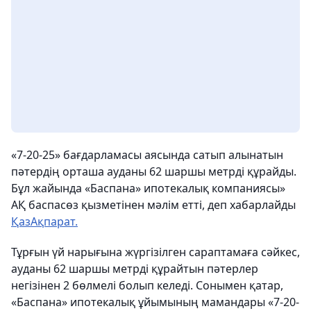
«7-20-25» бағдарламасы аясында сатып алынатын
пәтердің орташа ауданы 62 шаршы метрді құрайды.
Бұл жайында «Баспана» ипотекалық компаниясы»
АҚ баспасөз қызметінен мәлім етті, деп хабарлайды
ҚазАқпарат.
Тұрғын үй нарығына жүргізілген сараптамаға сәйкес,
ауданы 62 шаршы метрді құрайтын пәтерлер
негізінен 2 бөлмелі болып келеді. Сонымен қатар,
«Баспана» ипотекалық ұйымының мамандары «7-20-