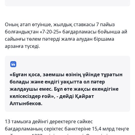
Оның атап өтуінше, жылдық ставкасы 7 пайыз
болғандықтан «7-20-25» бағдарламасы бойынша ай
сайынғы төлем пәтерді жалға алудан біршама
арзанға түседі.
«Бұған қоса, заемшы өзінің үйінде тұратын
болады және ендігі уақытта ол пәтер
жалдаушы емес. Бұл өте жақсы екендігіне
келісесіздер ғой», - дейді Қайрат
Алтынбеков.
13 тамызға дейінгі деректерге сәйкес
бағдарламаның серіктес банктеріне 15,4 млрд теңге