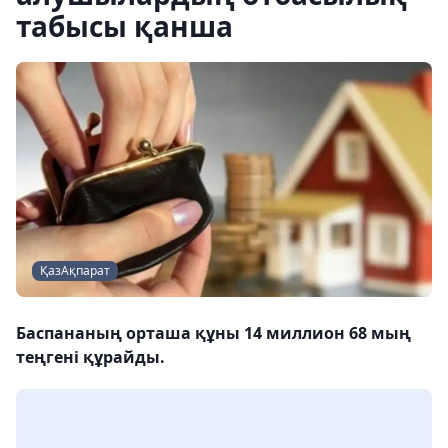
табысы қанша
ҚазАқпарат
Баспананың орташа құны 14 миллион 68 мың
теңгені құрайды.