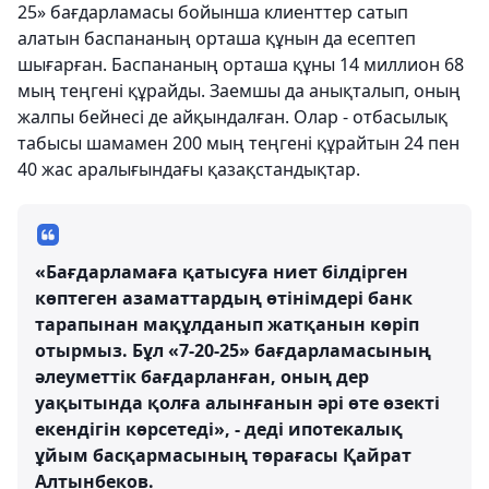
25» бағдарламасы бойынша клиенттер сатып
алатын баспананың орташа құнын да есептеп
шығарған. Баспананың орташа құны 14 миллион 68
мың теңгені құрайды. Заемшы да анықталып, оның
жалпы бейнесі де айқындалған. Олар - отбасылық
табысы шамамен 200 мың теңгені құрайтын 24 пен
40 жас аралығындағы қазақстандықтар.
«Бағдарламаға қатысуға ниет білдірген
көптеген азаматтардың өтінімдері банк
тарапынан мақұлданып жатқанын көріп
отырмыз. Бұл «7-20-25» бағдарламасының
әлеуметтік бағдарланған, оның дер
уақытында қолға алынғанын әрі өте өзекті
екендігін көрсетеді», - деді ипотекалық
ұйым басқармасының төрағасы Қайрат
Алтынбеков.