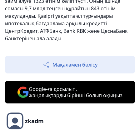
займ алуға 1323 өтінім келіп түсті. Оның ішінде
сомасы 9,7 млрд теңгені құрайтын 843 өтінім
мақұлданды. Қазіргі уақытта ел тұрғындары
ипотекалық бағдарлама арқылы кредитті
ЦентрКредит, АТФБанк, Bank RBK және ЦеснаБанк
банктерінен ала алады.
Мақаламен бөлісу
Google-ға қосылып,
жаңалықтарды бірінші болып оқыңыз
zkadm