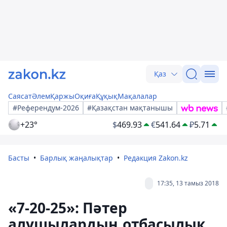
Қаз
Саясат
Әлем
Қаржы
Оқиға
Құқық
Мақалалар
#Референдум-2026
#Қазақстан мақтанышы
+23°
$
469.93
€
541.64
₽
5.71
Басты
Барлық жаңалықтар
Редакция Zakon.kz
17:35, 13 тамыз 2018
«7-20-25»: Пәтер
алушылардың отбасылық