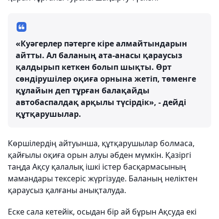
«Куәгерлер пәтерге кіре алмайтындарын
айтты. Ал баланың ата-анасы қараусыз
қалдырып кеткен болып шықты. Өрт
сөндірушілер оқиға орнына жетіп, төменге
құлайын деп тұрған балақайды
автобаспалдақ арқылы түсірдік», - дейді
құтқарушылар.
Көршілердің айтуынша, құтқарушылар болмаса,
қайғылы оқиға орын алуы әбден мүмкін. Қазіргі
таңда Ақсу қалалық ішкі істер басқармасының
мамандары тексеріс жүргізуде. Баланың неліктен
қараусыз қалғаны анықталуда.
Еске сала кетейік, осыдан бір ай бұрын Ақсуда екі