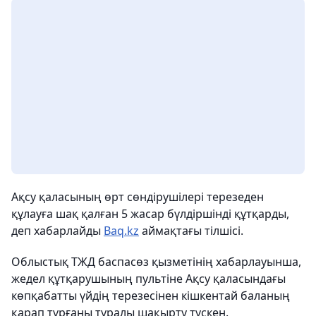
Ақсу қаласының өрт сөндірушілері терезеден
құлауға шақ қалған 5 жасар бүлдіршінді құтқарды,
деп хабарлайды
Baq.kz
аймақтағы тілшісі.
Облыстық ТЖД баспасөз қызметінің хабарлауынша,
жедел құтқарушының пультіне Ақсу қаласындағы
көпқабатты үйдің терезесінен кішкентай баланың
қарап тұрғаны туралы шақырту түскен.