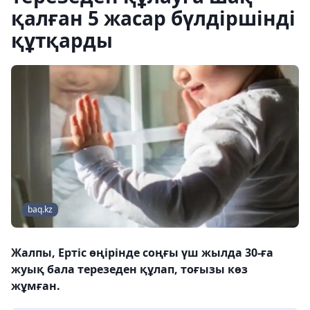
қалған 5 жасар бүлдіршінді
құтқарды
baq.kz
Жалпы, Ертіс өңірінде соңғы үш жылда 30-ға
жуық бала терезеден құлап, тоғызы көз
жұмған.