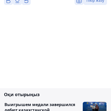
Пікір жазу
Оқи отырыңыз
Выигрышем медали завершился
дебют казахстанской