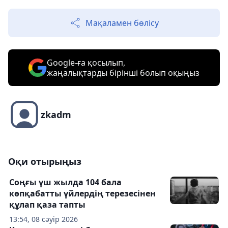
Мақаламен бөлісу
Google-ға қосылып,
жаңалықтарды бірінші болып оқыңыз
zkadm
Оқи отырыңыз
Соңғы үш жылда 104 бала
көпқабатты үйлердің терезесінен
құлап қаза тапты
13:54, 08 сәуір 2026