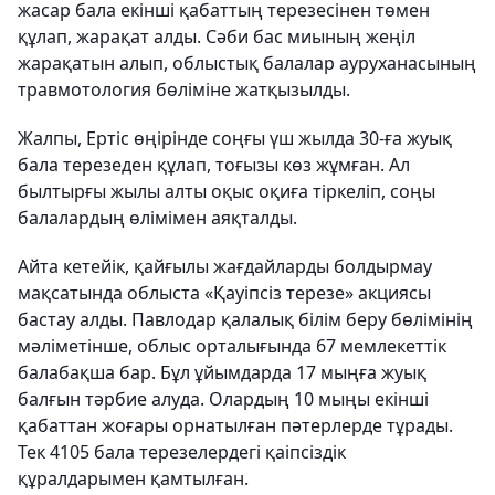
жасар бала екінші қабаттың терезесінен төмен
құлап, жарақат алды. Сәби бас миының жеңіл
жарақатын алып, облыстық балалар ауруханасының
травмотология бөліміне жатқызылды.
Жалпы, Ертіс өңірінде соңғы үш жылда 30-ға жуық
бала терезеден құлап, тоғызы көз жұмған. Ал
былтырғы жылы алты оқыс оқиға тіркеліп, соңы
балалардың өлімімен аяқталды.
Айта кетейік, қайғылы жағдайларды болдырмау
мақсатында облыста «Қауіпсіз терезе» акциясы
бастау алды. Павлодар қалалық білім беру бөлімінің
мәліметінше, облыс орталығында 67 мемлекеттік
балабақша бар. Бұл ұйымдарда 17 мыңға жуық
балғын тәрбие алуда. Олардың 10 мыңы екінші
қабаттан жоғары орнатылған пәтерлерде тұрады.
Тек 4105 бала терезелердегі қаіпсіздік
құралдарымен қамтылған.