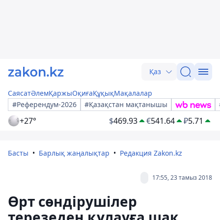
Қаз
Саясат
Әлем
Қаржы
Оқиға
Құқық
Мақалалар
#Референдум-2026
#Қазақстан мақтанышы
+27°
$
469.93
€
541.64
₽
5.71
Басты
Барлық жаңалықтар
Редакция Zakon.kz
17:55, 23 тамыз 2018
Өрт сөндірушілер
терезеден құлауға шақ