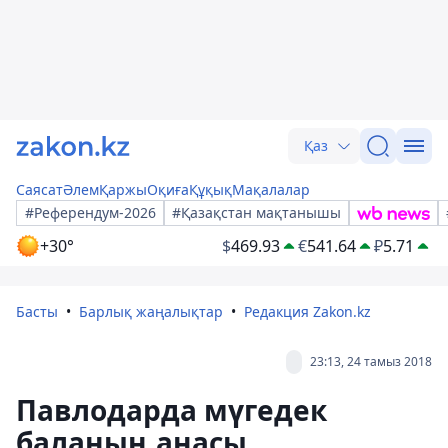
Қаз
Саясат
Әлем
Қаржы
Оқиға
Құқық
Мақалалар
#Референдум-2026
#Қазақстан мақтанышы
+30°
$
469.93
€
541.64
₽
5.71
Басты
Барлық жаңалықтар
Редакция Zakon.kz
23:13, 24 тамыз 2018
Павлодарда мүгедек
баланың анасы