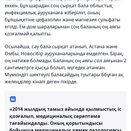
еккен. Бұл шарадан соң сырқат бала облыстық
инфекциялық ауруханаға жіберіліп, оның
бұлшықетіне цефазолин және магнезия сульфаты
егілді. Ем-дом шараларынан соң баланың оң аяғы
қозғалмай қалыпты.
Осылайша, сау бала сырқат атанып, Астана және
Омбы, Новосібір ауруханаларында емделген. Бірақ,
оң нәтиже болмады. Баланың оң аяғы сол аяғынан 2
сантиметрге қысқа болып, мүгедек атанған.
Мүмкіндігі шектеулі балақайдың туытары ббұған ақ
желеңділер кінәлі деген пікірде.
«2014 жылдың тамыз айында қылмыстық іс
қозғалып, медициналық сараптама
тағайындалды. Оның қорытындысы
бойынша медициналық көмек патологиясы