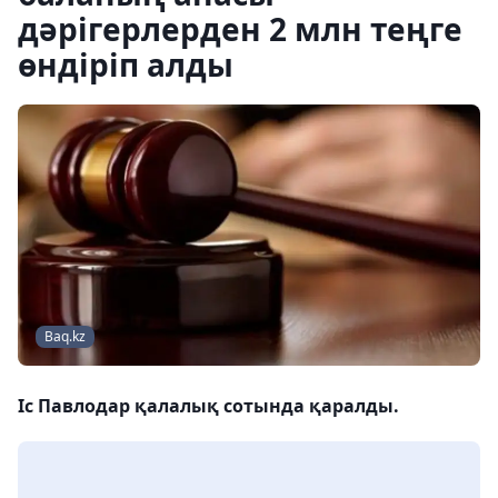
дәрігерлерден 2 млн теңге
өндіріп алды
Baq.kz
Іс Павлодар қалалық сотында қаралды.