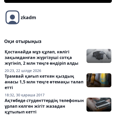
zkadm
Оқи отырыңыз
Қостанайда мұз құлап, көлігі
зақымданған жүргізуші сотқа
жүгініп, 2 млн теңге өндіріп алды
20:23, 22 шілде 2026
Трамвай қағып кеткен қыздың
анасы 1,5 млн теңге өтемақы талап
етті
18:32, 30 қараша 2017
Ақтөбеде студенттердің телефонын
ұрлап келген жігіт жазадан
құтылып кетті