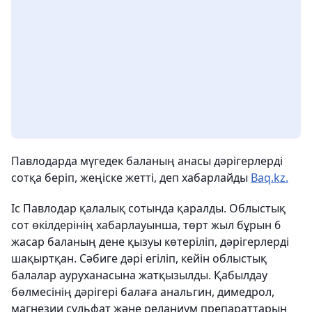
Павлодарда мүгедек баланың анасы дәрігерлерді
сотқа беріп, жеңіске жетті, деп хабарлайды
Baq.kz.
Іс Павлодар қалалық сотында қаралды. Облыстық
сот өкілдерінің хабарлауынша, төрт жыл бұрын 6
жасар баланың дене қызуы көтеріліп, дәрігерлерді
шақыртқан. Сәбиге дәрі егіліп, кейін облыстық
балалар ауруханасына жатқызылды. Қабылдау
бөлмесінің дәрігері балаға анальгин, димедрол,
магнезии сульфат және реланиум препараттарын