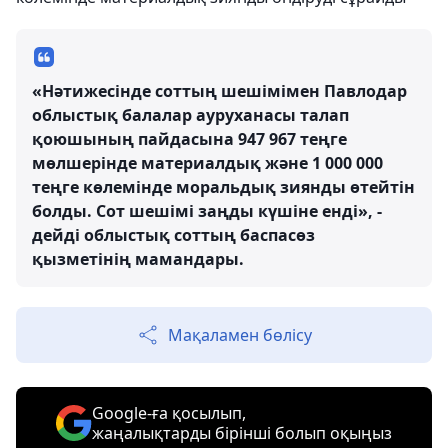
«Нәтижесінде соттың шешімімен Павлодар
облыстық балалар ауруханасы талап
қоюшының пайдасына 947 967 теңге
мөлшерінде материалдық және 1 000 000
теңге көлемінде моральдық зиянды өтейтін
болды. Сот шешімі заңды күшіне енді», -
дейді облыстық соттың баспасөз
қызметінің мамандары.
Мақаламен бөлісу
Google-ға қосылып,
жаңалықтарды бірінші болып оқыңыз