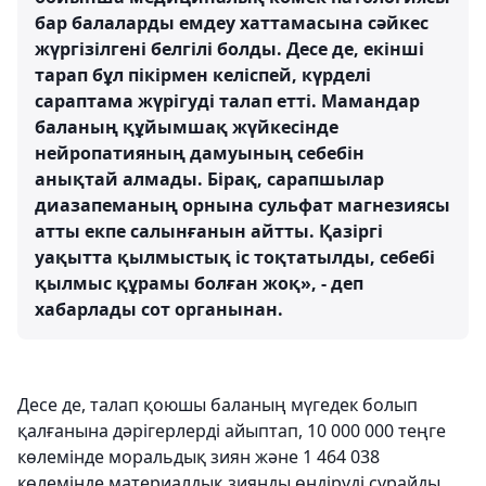
бар балаларды емдеу хаттамасына сәйкес
жүргізілгені белгілі болды. Десе де, екінші
тарап бұл пікірмен келіспей, күрделі
сараптама жүрігуді талап етті. Мамандар
баланың құйымшақ жүйкесінде
нейропатияның дамуының себебін
анықтай алмады. Бірақ, сарапшылар
диазапеманың орнына сульфат магнезиясы
атты екпе салынғанын айтты. Қазіргі
уақытта қылмыстық іс тоқтатылды, себебі
қылмыс құрамы болған жоқ», - деп
хабарлады сот органынан.
Десе де, талап қоюшы баланың мүгедек болып
қалғанына дәрігерлерді айыптап, 10 000 000 теңге
көлемінде моральдық зиян және 1 464 038
көлемінде материалдық зиянды өндіруді сұрайды