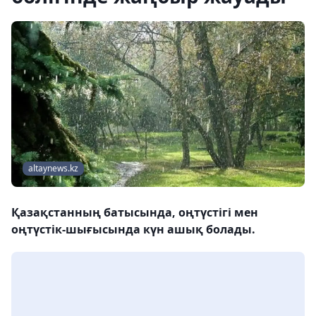
altaynews.kz
Қазақстанның батысында, оңтүстігі мен
оңтүстік-шығысында күн ашық болады.