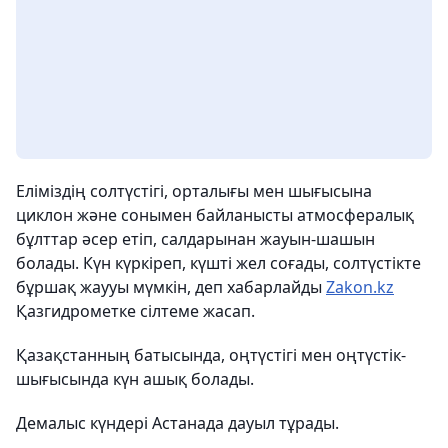
Еліміздің солтүстігі, орталығы мен шығысына
циклон және сонымен байланысты атмосфералық
бұлттар әсер етіп, салдарынан жауын-шашын
болады. Күн күркіреп, күшті жел соғады, солтүстікте
бұршақ жаууы мүмкін, деп хабарлайды
Zakon.kz
Қазгидрометке сілтеме жасап.
Қазақстанның батысында, оңтүстігі мен оңтүстік-
шығысында күн ашық болады.
Демалыс күндері Астанада дауыл тұрады.