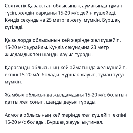
Солтүстік Қазақстан облысының аумағында тұман
түсіп, желдің қарқыны 15-20 м/с дейін күшейеді.
Күндіз секундына 25 метрге жетуі мүмкін. Бұршақ
күтіледі.
Қызылорда облысының кей жерінде жел күшейіп,
15-20 м/с құрайды. Күндіз секундына 23 метр
жылдамдықпен шаңды дауыл тұрады.
Қарағанды облысының кей аймағында жел күшейіп,
екпіні 15-20 м/с болады. Бұршақ жауып, тұман түсуі
мүмкін.
Жамбыл облысында жылдамдығы 15-20 м/с болатын
қатты жел соғып, шаңды дауыл тұрады.
Ақмола облысының кей жерінде жел күшейіп, екпіні
15-20 м/с болады. Бұршақ жаууы ықтимал.