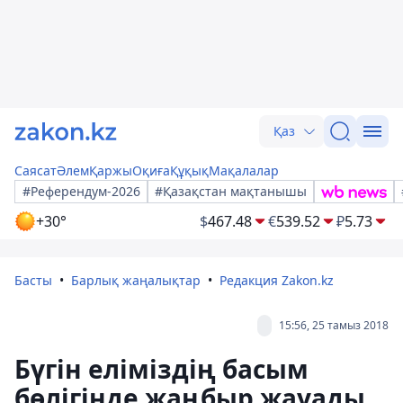
Қаз
Саясат
Әлем
Қаржы
Оқиға
Құқық
Мақалалар
#Референдум-2026
#Қазақстан мақтанышы
+30°
$
467.48
€
539.52
₽
5.73
Басты
Барлық жаңалықтар
Редакция Zakon.kz
15:56, 25 тамыз 2018
Бүгін еліміздің басым
бөлігінде жаңбыр жауады