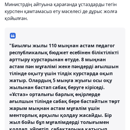
Министрдің айтуына қарағанда ұстаздарды тегін
курспен қамтамасыз ету мәселесі де дұрыс жолға
қойылған.
"Биылғы жылы 110 мыңнан астам педагог
республикалық бюджет есебінен біліктілікті
арттыру курстарынан өтуде. 8 мыңнан
астам пән мұғалімі жеке пәндерді ағылшын
тілінде оқыту үшін тілдік курстарда оқып
жатыр. Олардың 5 мыңға жуығы осы оқу
жылынан бастап сабақ беруге кіріседі.
«Ұстаз» орталығы барлық өңірлерде
ағылшын тілінде сабақ бере бастайтын төрт
жарым мыңнан астам мұғалім үшін
менторлық арқылы қолдау жасайды. Бір
жыл бойы бұл мұғалімдерді толығымен
қолдап, үйретіп, сабақтарына қатысып,