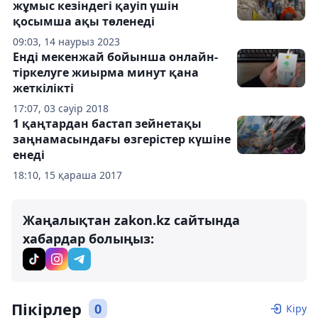
жұмыс кезіндегі қауіп үшін
қосымша ақы төленеді
09:03, 14 наурыз 2023
Енді мекенжай бойынша онлайн-
тіркелуге жиырма минут қана
жеткілікті
17:07, 03 сәуір 2018
1 қаңтардан бастап зейнетақы
заңнамасындағы өзгерістер күшіне
енеді
18:10, 15 қараша 2017
Жаңалықтан zakon.kz сайтында
хабардар болыңыз:
Пікірлер
0
Кіру