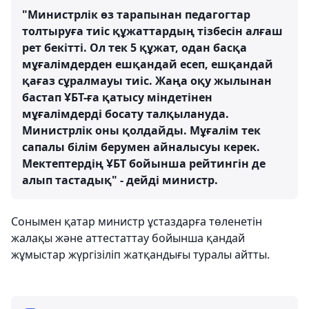
"Министрлік өз тарапынан педагогтар
толтыруға тиіс құжаттардың тізбесін алғаш
рет бекітті. Ол тек 5 құжат, одан басқа
мұғалімдерден ешқандай есеп, ешқандай
қағаз сұралмауы тиіс. Жаңа оқу жылынан
бастап ҰБТ-ға қатысу міндетінен
мұғалімдерді босату талқылануда.
Министрлік оны қолдайды. Мұғалім тек
сапалы білім берумен айналысуы керек.
Мектептердің ҰБТ бойынша рейтингін де
алып тастадық" - дейді министр.
Сонымен қатар министр ұстаздарға төленетін
жалақы және аттестаттау бойынша қандай
жұмыстар жүргізіліп жатқандығы туралы айтты.