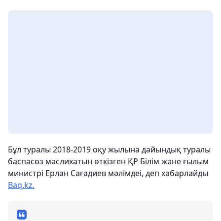
Бұл туралы 2018-2019 оқу жылына дайындық туралы
баспасөз мәслихатын өткізген ҚР Білім және ғылым
министрі Ерлан Сағадиев мәлімдеі, деп хабарлайды
Baq.kz.