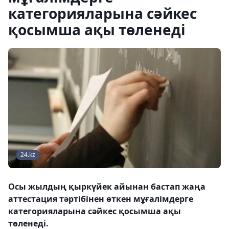
категорияларына сәйкес
қосымша ақы төленеді
24.kz
Осы жылдың қыркүйек айынан бастап жаңа
аттестация тәртібінен өткен мұғалімдерге
категорияларына сәйкес қосымша ақы
төленеді.