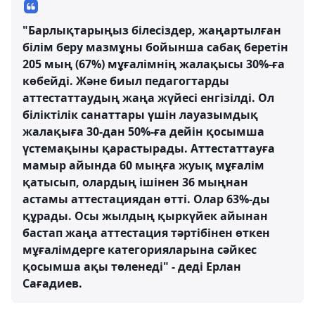
"Барлықтарыңыз білесіздер, жаңартылған
білім беру мазмұны бойынша сабақ беретін
205 мың (67%) мұғалімнің жалақысы 30%-ға
көбейді. Және биыл педагогтарды
аттестаттаудың жаңа жүйесі енгізілді. Ол
біліктілік санаттары үшін лауазымдық
жалақыға 30-дан 50%-ға дейін қосымша
үстемақыны қарастырады. Аттестаттауға
мамыр айында 60 мыңға жуық мұғалім
қатысып, олардың ішінен 36 мыңнан
астамы аттестациядан өтті. Олар 63%-ды
құрады. Осы жылдың қыркүйек айынан
бастап жаңа аттестация тәртібінен өткен
мұғалімдерге категорияларына сәйкес
қосымша ақы төленеді" - деді Ерлан
Сағадиев.