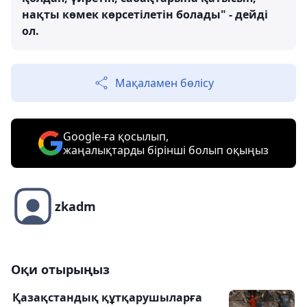
нақты көмек көрсетілетін болады" - дейді
ол.
Мақаламен бөлісу
Google-ға қосылып,
жаңалықтарды бірінші болып оқыңыз
zkadm
Оқи отырыңыз
Қазақстандық құтқарушыларға