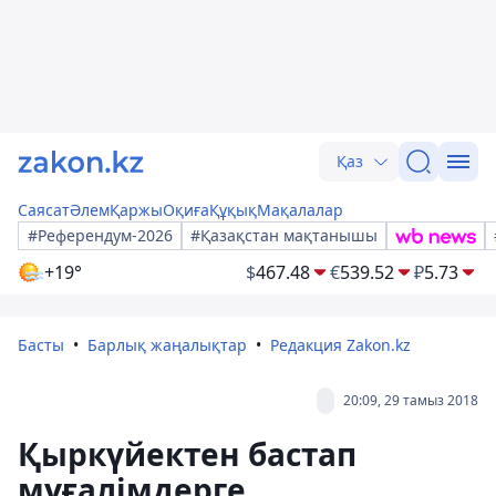
Қаз
Саясат
Әлем
Қаржы
Оқиға
Құқық
Мақалалар
#Референдум-2026
#Қазақстан мақтанышы
+19°
$
467.48
€
539.52
₽
5.73
Басты
Барлық жаңалықтар
Редакция Zakon.kz
20:09, 29 тамыз 2018
Қыркүйектен бастап
мұғалімдерге