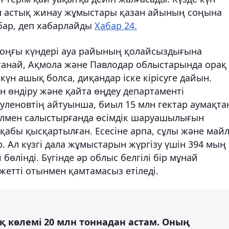
иыл астық жинау жұмыстары қазан айының соңына
бар, деп хабарлайды
Хабар 24.
Соңғы күндері ауа райының қолайсыздығына
станай, Ақмола және Павлодар облыстарында орақ
күн ашық болса, диқандар іске кірісуге дайын.
н өндіру және қайта өңдеу департаменті
леновтің айтуынша, биыл 15 млн гектар аумақта
ылмен салыстырғанда өсімдік шаруашылығын
қабы қысқартылған. Есесіне арпа, сұлы және май
 Ал күзгі дала жұмыстарын жүргізу үшін 394 мың
өлінді. Бүгінде әр облыс белгілі бір мұнай
жетті отынмен қамтамасыз етіледі.
қ көлемі 20 млн тоннадан астам. Оның