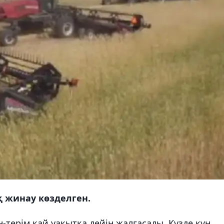
қ жинау көзделген.
терім қай уақытқа дейін жалғасады. Күзде күн