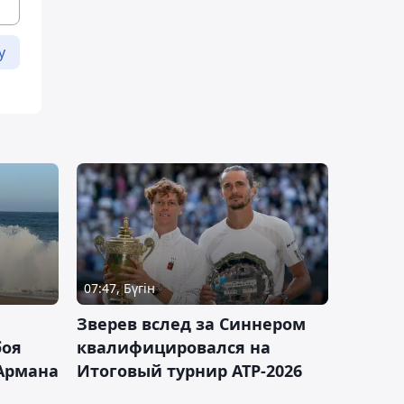
у
07:47, Бүгін
Зверев вслед за Синнером
боя
квалифицировался на
Армана
Итоговый турнир ATP-2026