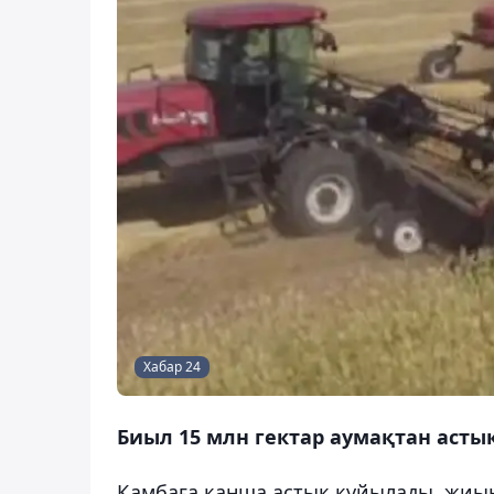
Хабар 24
Биыл 15 млн гектар аумақтан асты
Қамбаға қанша астық құйылады, жиын-