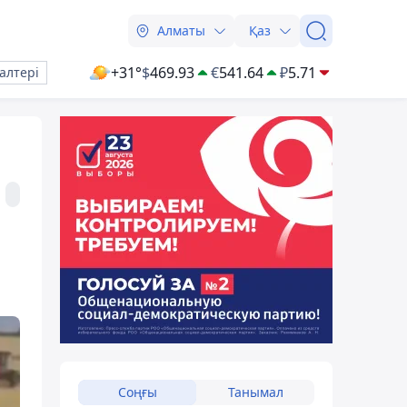
Алматы
Қаз
+31°
$
469.93
€
541.64
₽
5.71
алтері
Соңғы
Танымал