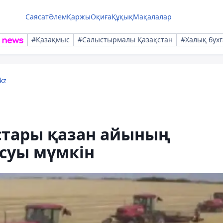
Саясат
Әлем
Қаржы
Оқиға
Құқық
Мақалалар
#Қазақмыс
#Салыстырмалы Қазақстан
#Халық бухг
kz
тары қазан айының
суы мүмкін