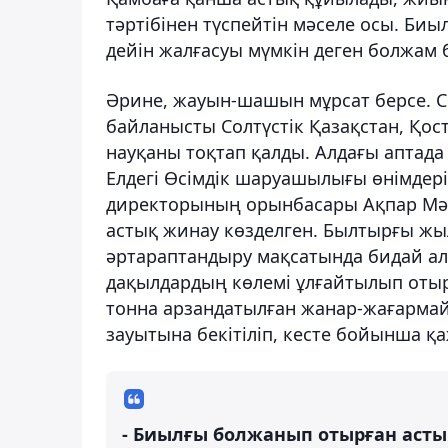
тәртібінен түспейтін мәселе осы. Б
дейін жалғасуы мүмкін деген болжам 
Әрине, жауын-шашын мұрсат берсе. 
байланысты Солтүстік Қазақстан, Қо
науқаны тоқтап қалды. Алдағы аптада 
Елдегі Өсімдік шаруашылығы өнімдері
директорының орынбасары Ақпар Мәу
астық жинау көзделген. Былтырғы ж
әртараптандыру мақсатында бидай ал
дақылдардың көлемі ұлғайтылып отыр.
тонна арзандатылған жанар-жағармай б
зауытына бекітіліп, кесте бойынша қа
- Биылғы болжанып отырған асты