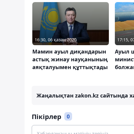
17:15, 
16:30, 06 қазан 2020
Ауыл 
Мамин ауыл диқандарын
минист
астық жинау науқанының
болжа
аяқталуымен құттықтады
Жаңалықтан zakon.kz сайтында х
Пікірлер
0