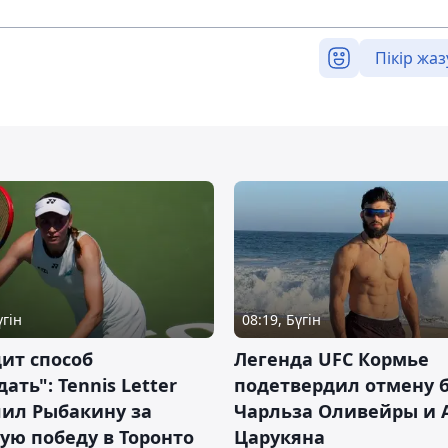
Пікір жаз
үгін
08:19, Бүгін
ит способ
Легенда UFC Кормье
ать": Tennis Letter
подетвердил отмену 
лил Рыбакину за
Чарльза Оливейры и 
ую победу в Торонто
Царукяна