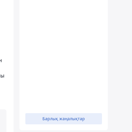
н
лы
Барлық жаңалықтар