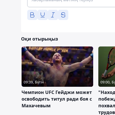
Оқи отырыңыз
09:39, Бүгін
09:00, Б
Чемпион UFC Гейджи может
"Наход
освободить титул ради боя с
побежд
Махачевым
похва
трудов