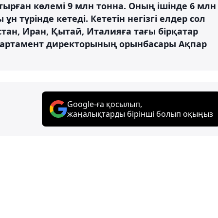
тырған көлемі 9 млн тонна. Оның ішінде 6 млн
ұн түрінде кетеді. Кететін негізгі елдер сол
тан, Иран, Қытай, Италияға тағы бірқатар
епартамент директорының орынбасары Ақпар
Google-ға қосылып,
жаңалықтарды бірінші болып оқыңыз