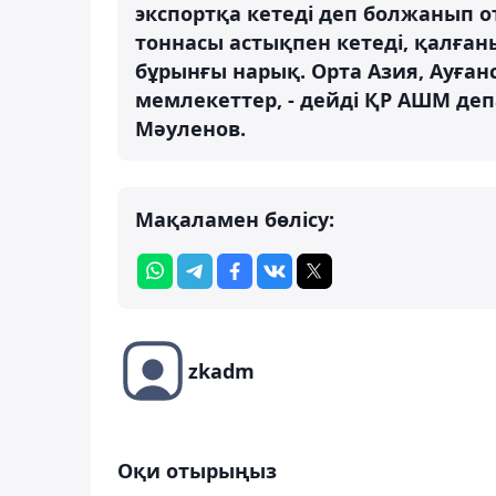
экспортқа кетеді деп болжанып о
тоннасы астықпен кетеді, қалғаны 
бұрынғы нарық. Орта Азия, Ауғанс
мемлекеттер, - дейді ҚР АШМ д
Мәуленов.
Мақаламен бөлісу:
zkadm
Оқи отырыңыз