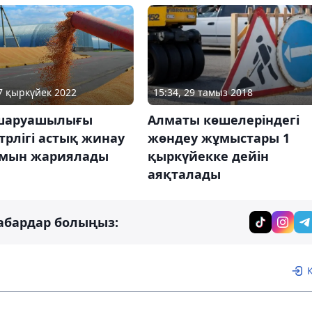
07 қыркүйек 2022
15:34, 29 тамыз 2018
шаруашылығы
Алматы көшелеріндегі
рлігі астық жинау
жөндеу жұмыстары 1
мын жариялады
қыркүйекке дейін
аяқталады
абардар болыңыз: