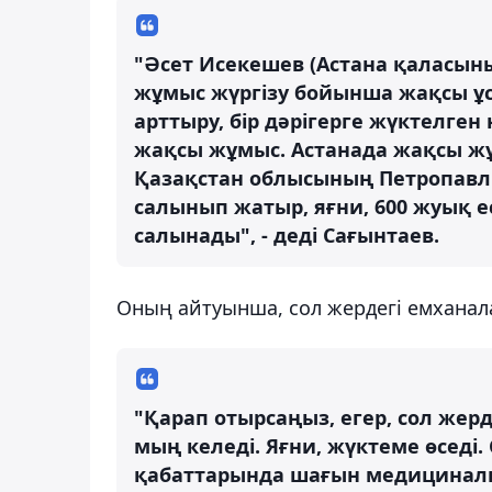
"Әсет Исекешев (Астана қаласыны
жұмыс жүргізу бойынша жақсы ұ
арттыру, бір дәрігерге жүктелге
жақсы жұмыс. Астанада жақсы жұм
Қазақстан облысының Петропавл
салынып жатыр, яғни, 600 жуық е
салынады", - деді Сағынтаев.
Оның айтуынша, сол жердегі емханал
"Қарап отырсаңыз, егер, сол жерд
мың келеді. Яғни, жүктеме өседі.
қабаттарында шағын медициналы