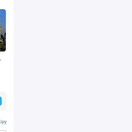
ң
Кіру