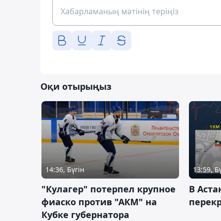
Оқи отырыңыз
14:36, Бүгін
13:59, Б
"Кулагер" потерпел крупное
В Аста
фиаско против "АКМ" на
перек
Кубке губернатора