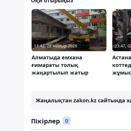
Оқи отырыңыз
13:42, 28 мамыр 2026
23:47, 
Алматыда емхана
Астан
ғимараты толық
коттед
жаңартылып жатыр
жұмыс
Жаңалықтан zakon.kz сайтында х
Пікірлер
0