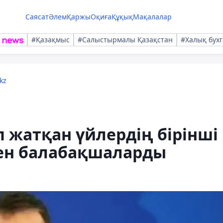
Саясат
Әлем
Қаржы
Оқиға
Құқық
Мақалалар
#Қазақмыс
#Салыстырмалы Қазақстан
#Халық бухг
kz
 жатқан үйлердің бірінші
ен балабақшаларды