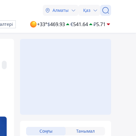
Алматы
Қаз
+33°
$
469.93
€
541.64
₽
5.71
алтері
Соңғы
Танымал