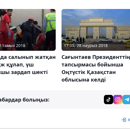
02 тамыз 2018
17:05, 28 наурыз 2018
ада салынып жатқан
Сағынтаев Президентті
ж құлап, үш
тапсырмасы бойынша
шы зардап шекті
Оңтүстік Қазақстан
облысына келді
абардар болыңыз: