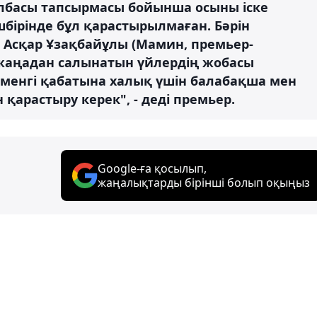
 Елбасы тапсырмасы бойынша осыны іске
бірінде бұл қарастырылмаған. Бәрін
Асқар Ұзақбайұлы (Мамин, премьер-
 жаңадан салынатын үйлердің жобасы
менгі қабатына халық үшін балабақша мен
арастыру керек", - деді премьер.
Google-ға қосылып,
жаңалықтарды бірінші болып оқыңыз