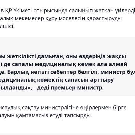
 ҚР Үкіметі отырысында салынып жатқан үйлерд
алық мекемелер құру мәселесін қарастыруды
лшісі.
ы жеткілікті дамыған, оны өздеріңіз жақсы
әлі де сапалы медициналық көмек ала алмай
. Барлық негізгі себептер белгілі, министр бұ
Медициналық көмектің сапасын арттыру
лданды», - деді премьер-министр.
аулық сақтау министрлігіне өңірлермен бірге
луын қамтамасыз етуді тапсырды.