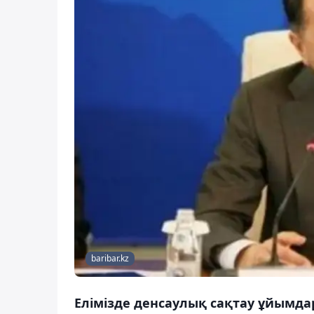
baribar.kz
Елімізде денсаулық сақтау ұйымдар