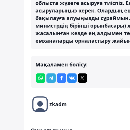
облыста жүзеге асыруға тиіспіз.
асыруларыңыз керек. Олардың еш
бақылауға алуыңызды сұраймын. 
министрдің бірінші орынбасары)
жасалынған кезде ең алдымен тө
емханаларды орналастыру жайын қ
Мақаламен бөлісу:
zkadm