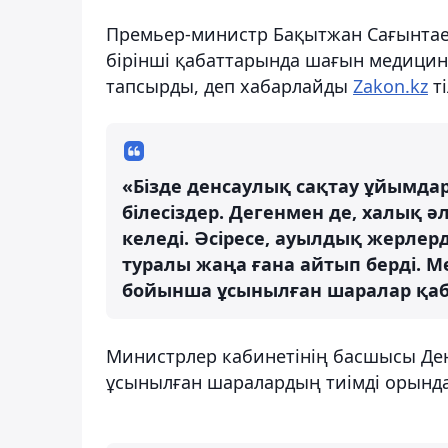
Премьер-министр Бақытжан Сағынтаев
бірінші қабаттарында шағын медицин
тапсырды, деп хабарлайды
Zakon.kz
ті
«Бізде денсаулық сақтау ұйымдар
білесіздер. Дегенмен де, халық 
келеді. Әсіресе, ауылдық жерлерде
туралы жаңа ғана айтып берді. 
бойынша ұсынылған шаралар қабы
Министрлер кабинетінің басшысы Денс
ұсынылған шаралардың тиімді орында