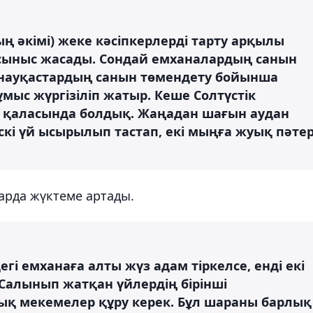
ң әкімі) жеке кәсіпкерлерді тарту арқылы
сыныс жасады. Сондай емханалардың санын
н науқастардың санын төмендету бойынша
ыс жүргізіліп жатыр. Кеше Солтүстік
 қаласында болдық. Жаңадан шағын аудан
скі үй ысырылып тастап, екі мыңға жуық пәте
арда жүктеме артады.
егі емханаға алты жүз адам тіркелсе, енді екі
 Салынып жатқан үйлердің бірінші
қ мекемелер құру керек. Бұл шараны барлық