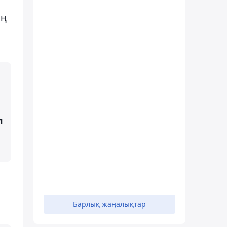
ің
л
Барлық жаңалықтар