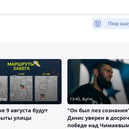
Пікір жаз
үгін
13:45, Бүгін
не 9 августа будут
"Он был лез сознания"
рыты улицы
Дэнис уверен в досро
победе над Чимаевым