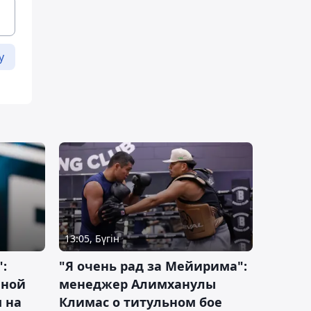
у
13:05, Бүгін
:
"Я очень рад за Мейирима":
чной
менеджер Алимханулы
 на
Климас о титульном бое