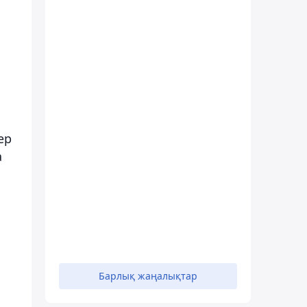
ер
а
Барлық жаңалықтар