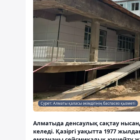
Сурет: Алматы қаласы әкімдігінің баспасөз қызметі
Алматыда денсаулық сақтау ныса
келеді. Қазіргі уақытта 1977 жылд
емхананы сейсмикалық күшейту жұ