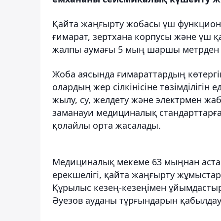
Қайта жаңғырту жобасы үш функциона
ғимарат, зертхана корпусы және үш 
жалпы аумағы 5 мың шаршы метрден 
Жоба аясында ғимараттардың көтергі
олардың жер сілкінісіне төзімділігін 
жылу, су, желдету және электрмен жа
заманауи медициналық стандарттарға с
қолайлы орта жасалады.
Медициналық мекеме 63 мыңнан астам
ерекшелігі, қайта жаңғырту жұмыстар
Құрылыс кезең-кезеңімен ұйымдасты
Әуезов ауданы тұрғындарын қабылда