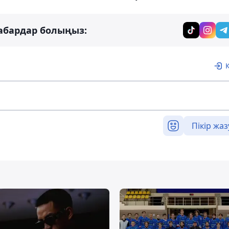
абардар болыңыз:
Пікір жаз