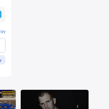
Кіру
у