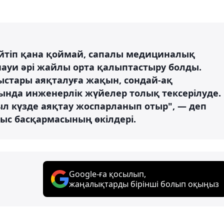
йтіп қана қоймай, сапалы медициналық
науи әрі жайлы орта қалыптастыру болды.
ыстары аяқталуға жақын, сондай-ақ
ында инженерлік жүйелер толық тексерілуде.
л күзде аяқтау жоспарланып отыр", — деп
ыс басқармасының өкілдері.
Google-ға қосылып,
жаңалықтарды бірінші болып оқыңыз