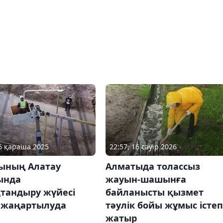
06 қараша 2025
22:57, 16 сәуір 2026
ының Алатау
Алматыда толассыз
ында
жауын-шашынға
тандыру жүйесі
байланысты қызмет
 жаңартылуда
тәулік бойы жұмыс істеп
жатыр