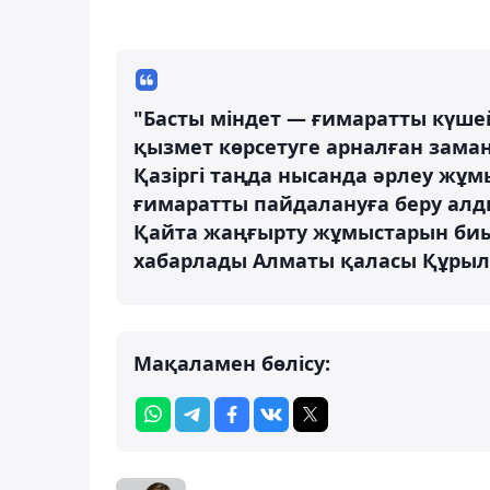
"Басты міндет — ғимаратты күше
қызмет көрсетуге арналған зама
Қазіргі таңда нысанда әрлеу жұм
ғимаратты пайдалануға беру алд
Қайта жаңғырту жұмыстарын биы
хабарлады Алматы қаласы Құрыл
Мақаламен бөлісу: