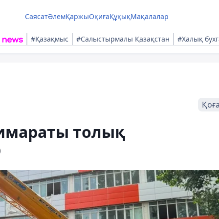
Саясат
Әлем
Қаржы
Оқиға
Құқық
Мақалалар
#Қазақмыс
#Салыстырмалы Қазақстан
#Халық бухг
Қоғ
имараты толық
р