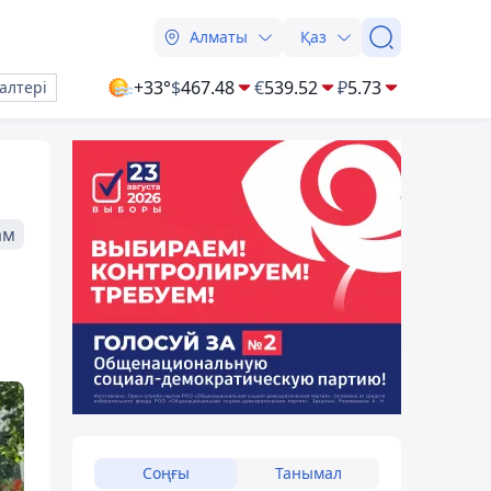
Алматы
Қаз
+33°
$
467.48
€
539.52
₽
5.73
алтері
ам
Соңғы
Танымал