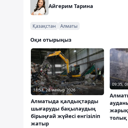
Айгерим Тарина
Қазақстан
Алматы
Оқи отырыңыз
09:35, 
18:53, 28 мамыр 2026
Алмат
Алматыда қалдықтарды
аудан
шығаруды бақылаудың
жарық
бірыңғай жүйесі енгізіліп
толық
жатыр