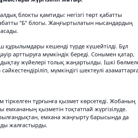
лдық блокты қамтиды: негізгі төрт қабатты
қабатты "Б" блогы. Жаңғыртылатын нысандардың
асады.
ш құрылымдары кешенді түрде күшейтілді. Бұл
едәуір арттыруға мүмкіндік береді. Сонымен қатар,
бдықтау жүйелері толық жаңартылды. Ішкі бөлмел
әйкестендіріліп, мүмкіндігі шектеулі азаматтарғ
 тіркелген тұрғынға қызмет көрсетеді. Жобаның
ы емхананың қызметін тоқтатпай жүргізілуде.
рылғандықтан, емхана жаңғырту барысында да
уды жалғастырды.