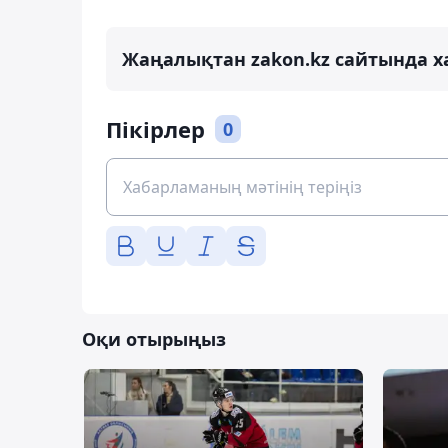
Жаңалықтан zakon.kz сайтында х
Пікірлер
0
Оқи отырыңыз