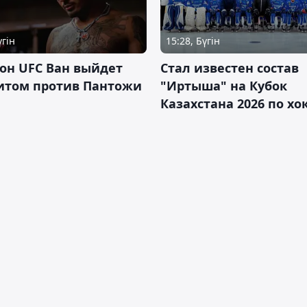
үгін
15:28, Бүгін
он UFC Ван выйдет
Стал известен состав
итом против Пантожи
"Иртыша" на Кубок
Казахстана 2026 по х