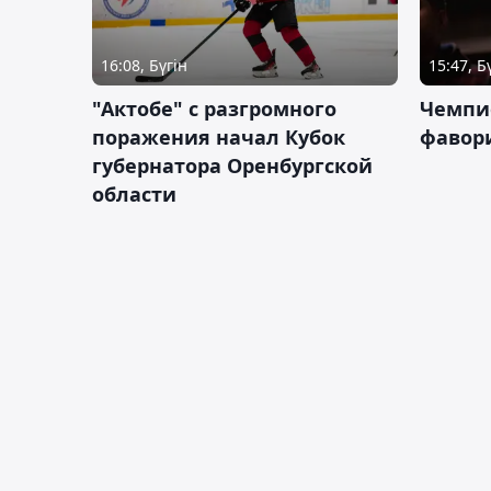
16:08, Бүгін
15:47, Б
"Актобе" с разгромного
Чемпи
поражения начал Кубок
фавор
губернатора Оренбургской
области