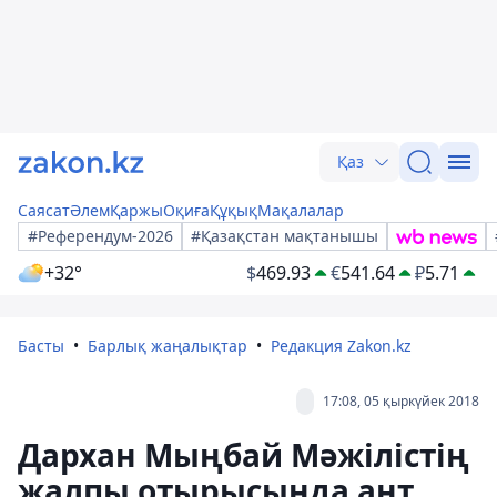
Қаз
Саясат
Әлем
Қаржы
Оқиға
Құқық
Мақалалар
#Референдум-2026
#Қазақстан мақтанышы
+32°
$
469.93
€
541.64
₽
5.71
Басты
Барлық жаңалықтар
Редакция Zakon.kz
17:08, 05 қыркүйек 2018
Дархан Мыңбай Мәжілістің
жалпы отырысында ант