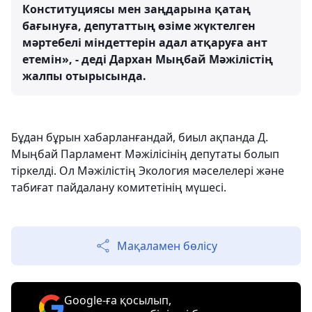
Конституциясы мен заңдарына қатаң
бағынуға, депутаттың өзіме жүктелген
мәртебелі міндеттерін адал атқаруға ант
етемін», - деді Дархан Мыңбай Мәжілістің
жалпы отырысында.
Бұдан бұрын хабарланғандай, биыл ақпанда Д.
Мыңбай Парламент Мәжілісінің депутаты болып
тіркелді. Ол Мәжілістің Экология мәселелері және
табиғат пайдалану комитетінің мүшесі.
Мақаламен бөлісу
Google-ға қосылып,