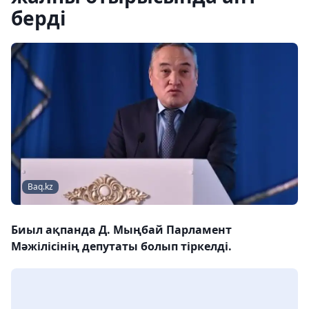
берді
Baq.kz
Биыл ақпанда Д. Мыңбай Парламент
Мәжілісінің депутаты болып тіркелді.