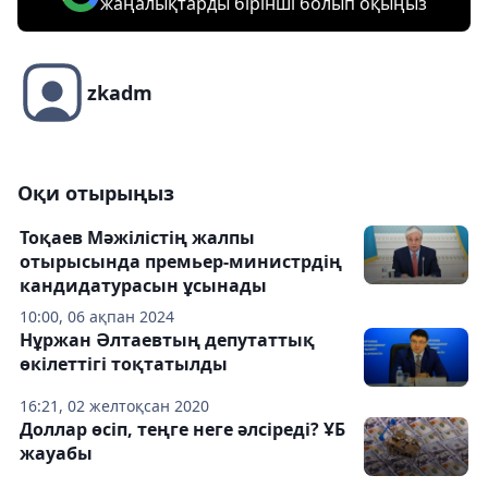
жаңалықтарды бірінші болып оқыңыз
zkadm
Оқи отырыңыз
Тоқаев Мәжілістің жалпы
отырысында премьер-министрдің
кандидатурасын ұсынады
10:00, 06 ақпан 2024
Нұржан Әлтаевтың депутаттық
өкілеттігі тоқтатылды
16:21, 02 желтоқсан 2020
Доллар өсіп, теңге неге әлсіреді? ҰБ
жауабы