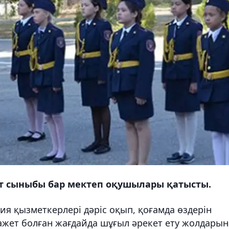
т сыныбы бар мектеп оқушылары қатысты.
я қызметкерлері дәріс оқып, қоғамда өздерін
 Қажет болған жағдайда шұғыл әрекет ету жолдары