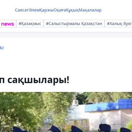
Саясат
Әлем
Қаржы
Оқиға
Құқық
Мақалалар
#Қазақмыс
#Салыстырмалы Қазақстан
#Халық бухг
kz
тіп сақшылары!