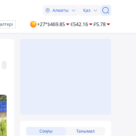
Алматы
Қаз
+27°
$
469.85
€
542.16
₽
5.78
алтері
Соңғы
Танымал