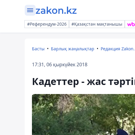
#Референдум-2026
#Қазақстан мақтанышы
Басты
Барлық жаңалықтар
Редакция Zakon.
17:31, 06 қыркүйек 2018
Кадеттер - жас тәр