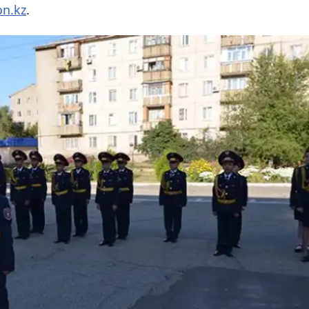
on.kz
.