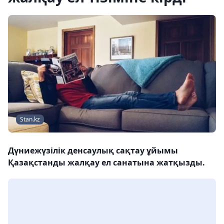
Stan.kz
Дүниежүзілік денсаулық сақтау ұйымы
Қазақстанды жалқау ел санатына жатқызды.