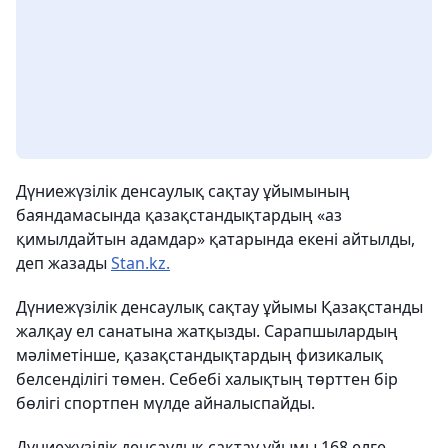
Дүниежүзілік денсаулық сақтау ұйымының
баяндамасында қазақстандықтардың «аз
қимылдайтын адамдар» қатарында екені айтылды,
деп жазады
Stan.kz.
Дүниежүзілік денсаулық сақтау ұйымы Қазақстанды
жалқау ел санатына жатқызды. Сарапшылардың
мәліметінше, қазақстандықтардың физикалық
белсенділігі төмен. Себебі халықтың төрттен бір
бөлігі спортпен мүлде айналыспайды.
Дүниежүзілік денсаулық сақтау ұйымы 168 елге