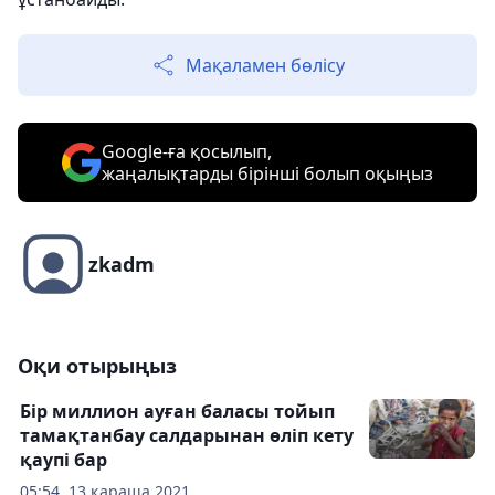
Мақаламен бөлісу
Google-ға қосылып,
жаңалықтарды бірінші болып оқыңыз
zkadm
Оқи отырыңыз
Бір миллион ауған баласы тойып
тамақтанбау салдарынан өліп кету
қаупі бар
05:54, 13 қараша 2021