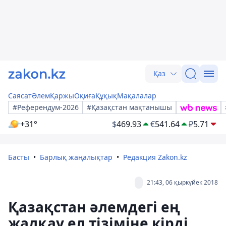
Қаз
Саясат
Әлем
Қаржы
Оқиға
Құқық
Мақалалар
#Референдум-2026
#Қазақстан мақтанышы
+31°
$
469.93
€
541.64
₽
5.71
Басты
Барлық жаңалықтар
Редакция Zakon.kz
21:43, 06 қыркүйек 2018
Қазақстан әлемдегі ең
жалқау ел тізіміне кірді