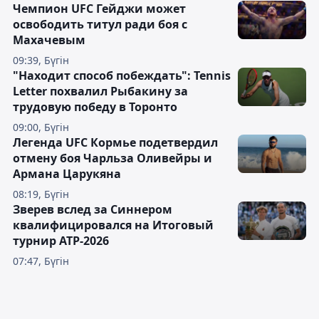
Чемпион UFC Гейджи может
освободить титул ради боя с
Махачевым
09:39, Бүгін
"Находит способ побеждать": Tennis
Letter похвалил Рыбакину за
трудовую победу в Торонто
09:00, Бүгін
Легенда UFC Кормье подетвердил
отмену боя Чарльза Оливейры и
Армана Царукяна
08:19, Бүгін
Зверев вслед за Синнером
квалифицировался на Итоговый
турнир ATP-2026
07:47, Бүгін