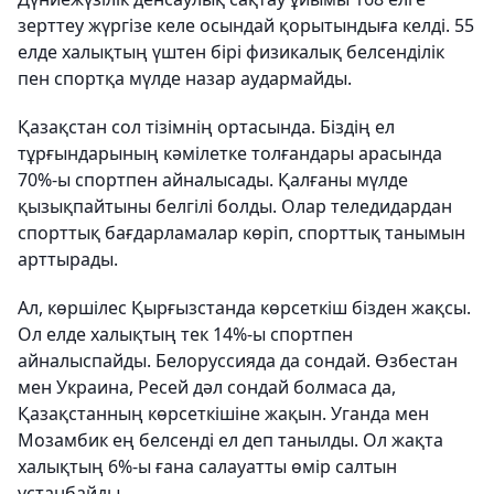
зерттеу жүргізе келе осындай қорытындыға келді. 55
елде халықтың үштен бірі физикалық белсенділік
пен спортқа мүлде назар аудармайды.
Қазақстан сол тізімнің ортасында. Біздің ел
тұрғындарының кәмілетке толғандары арасында
70%-ы спортпен айналысады. Қалғаны мүлде
қызықпайтыны белгілі болды. Олар теледидардан
спорттық бағдарламалар көріп, спорттық танымын
арттырады.
Ал, көршілес Қырғызстанда көрсеткіш бізден жақсы.
Ол елде халықтың тек 14%-ы спортпен
айналыспайды. Белоруссияда да сондай. Өзбестан
мен Украина, Ресей дәл сондай болмаса да,
Қазақстанның көрсеткішіне жақын. Уганда мен
Мозамбик ең белсенді ел деп танылды. Ол жақта
халықтың 6%-ы ғана салауатты өмір салтын
ұстанбайды.