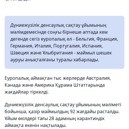
Дүниежүзілік денсаулық сақтау ұйымының
мәлімдемесінде соңғы бірнеше аптада кем
дегенде сегіз еуропалық ел - Бельгия, Франция,
Германия, Италия, Португалия, Испания,
Швеция және Ұлыбритания - маймыл шешек
ауруы анықталғаны туралы хабарлады.
Еуропалық аймақтан тыс жерлерде Австралия,
Канада және Америка Құрама Штаттарында
жағдайлар тіркелді.
Дүниежүзілік денсаулық сақтау ұйымының мәліметі
бойынша, қазір маймылдың 92 жағдайы расталды.
Ұйым өкілдері тағы 28 адамның карантиндік
аймақта екенін нақтылады.