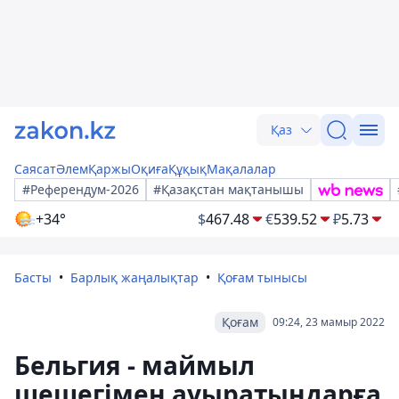
Қаз
Саясат
Әлем
Қаржы
Оқиға
Құқық
Мақалалар
#Референдум-2026
#Қазақстан мақтанышы
+34°
$
467.48
€
539.52
₽
5.73
Басты
Барлық жаңалықтар
Қоғам тынысы
Қоғам
09:24, 23 мамыр 2022
Бельгия - маймыл
шешегімен ауыратындарға