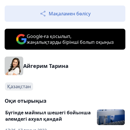
Мақаламен бөлісу
Google-ға қосылып,
жаңалықтарды бірінші болып оқыңыз
Айгерим Тарина
Қазақстан
Оқи отырыңыз
Бүгінде маймыл шешегі бойынша
әлемдегі ахуал қандай