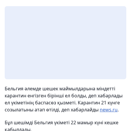
Бельгия әлемде шешек маймылдарына міндетті
карантин енгізген бірінші ел болды, деп хабарлады
ел үкіметінің баспасөз қызметі. Карантин 21 күнге
созылатыны атап өтілді, деп хабарлайды
news.ru
.
Бұл шешімді Бельгия үкіметі 22 мамыр күні кешке
қабылдады.