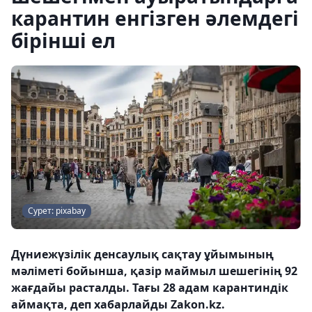
карантин енгізген әлемдегі
бірінші ел
Сурет: pixabay
Дүниежүзілік денсаулық сақтау ұйымының
мәліметі бойынша, қазір маймыл шешегінің 92
жағдайы расталды. Тағы 28 адам карантиндік
аймақта, деп хабарлайды Zakon.kz.