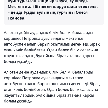
күйі тұр. Оған жаңбыр жауса, су кіреді.
Мектепте әлі бітпеген шаруа шаш-етектен»,
– дейді Тұзды аулының тұрғыны Олеся
Тканова.
Ал оған дейін аудандық білім бөлімі балаларды
көршілес Петровка ауылындағы мектепке
автобуспен алып барып оқытамыз деген еді. Бірақ
оған көлік бөлінбеген. Одан бөлек білім саласына
жауаптылардың бұл ойына біраз ата-ана қарсы
болды ұқсайды.
Ал оған дейін аудандық білім бөлімі балаларды
көршілес Петровка ауылындағы мектепке
автобуспен алып барып оқытамыз деген еді. Бірақ
оған көлік бөлінбеген. Одан бөлек білім саласына
жауаптылардың бұл ойына біраз ата-ана қарсы
болды ұқсайды.