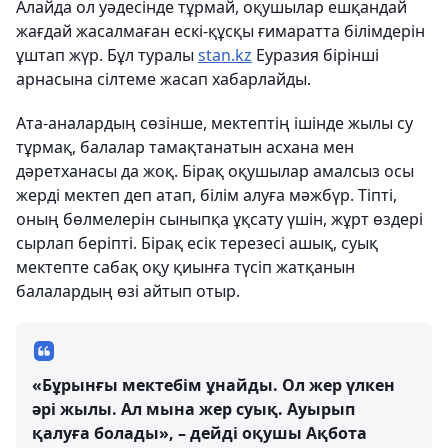
Алайда ол уәдесінде тұрмай, оқушылар ешқандай
жағдай жасалмаған ескі-құсқы ғимаратта білімдерін
ұштап жүр. Бұл туралы
stan.kz
Еуразия бірінші
арнасына сілтеме жасап хабарлайды.
Ата-аналардың сөзінше, мектептің ішінде жылы су
тұрмақ, балалар тамақтанатын асхана мен
дәретханасы да жоқ. Бірақ оқушылар амалсыз осы
жерді мектеп деп атап, білім алуға мәжбүр. Тіпті,
оның бөлмелерін сыныпқа ұқсату үшін, жұрт өздері
сырлап беріпті. Бірақ есік терезесі ашық, суық
мектепте сабақ оқу қиынға түсіп жатқанын
балалардың өзі айтып отыр.
«Бұрынғы мектебім ұнайды. Ол жер үлкен
әрі жылы. Ал мына жер суық. Ауырып
қалуға болады», – дейді оқушы Ақбота