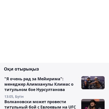
Оқи отырыңыз
"Я очень рад за Мейирима":
менеджер Алимханулы Климас о
титульном бое Нурсултанова
13:05, Бүгін
Волкановски может провести
титульный бой с Евлоевым на UFC