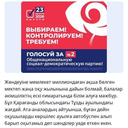
Жөндеуіне мемлекет миллиондаған ақша бөлген
мектеп жаңа оқу жылынына дайын болмай, балалар
әкімшіліктің ескі ғимаратында білім алуға мәжбүр.
Бұл Қарағанды облысындағы Тұзды ауылындағы
жағдай. Ата-аналардың айтуынша, бұған дейін
оқушыларды көршілес ауылға автобуспен алып
барып оқытамыз деп шенділер уәде еткен екен.