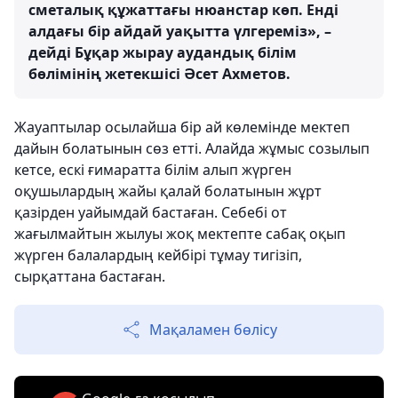
сметалық құжаттағы нюанстар көп. Енді
алдағы бір айдай уақытта үлгереміз», –
дейді Бұқар жырау аудандық білім
бөлімінің жетекшісі Әсет Ахметов.
Жауаптылар осылайша бір ай көлемінде мектеп
дайын болатынын сөз етті. Алайда жұмыс созылып
кетсе, ескі ғимаратта білім алып жүрген
оқушылардың жайы қалай болатынын жұрт
қазірден уайымдай бастаған. Себебі от
жағылмайтын жылуы жоқ мектепте сабақ оқып
жүрген балалардың кейбірі тұмау тигізіп,
сырқаттана бастаған.
Мақаламен бөлісу