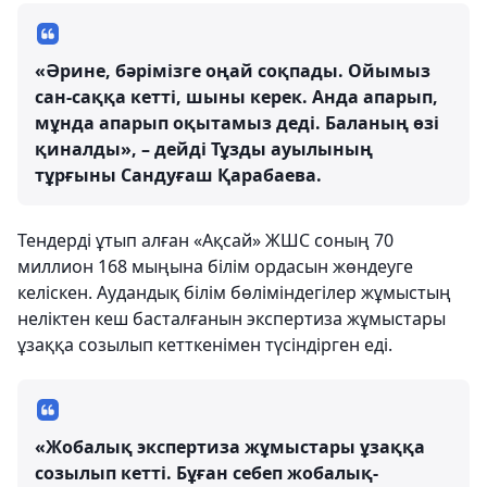
«Әрине, бәрімізге оңай соқпады. Ойымыз
сан-саққа кетті, шыны керек. Анда апарып,
мұнда апарып оқытамыз деді. Баланың өзі
қиналды», – дейді Тұзды ауылының
тұрғыны Сандуғаш Қарабаева.
Тендерді ұтып алған «Ақсай» ЖШС соның 70
миллион 168 мыңына білім ордасын жөндеуге
келіскен. Аудандық білім бөліміндегілер жұмыстың
неліктен кеш басталғанын экспертиза жұмыстары
ұзаққа созылып кетткенімен түсіндірген еді.
«Жобалық экспертиза жұмыстары ұзаққа
созылып кетті. Бұған себеп жобалық-