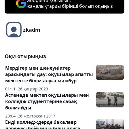
Google-ға қосылып,
жаңалықтарды бірінші болып оқыңыз
zkadm
Оқи отырыңыз
Мердігер мен шенеуніктер
арасындағы дау: оқушылар апатты
мектепте білім алуға мәжбүр
01:11, 26 қаңтар 2023
Астанада мектеп оқушылары мен
колледж студенттеріне сабақ
болмайды
20:04, 26 желтоқсан 2017
Енді колледждерде бакалавр
дәрежесі бойынша білім алуға