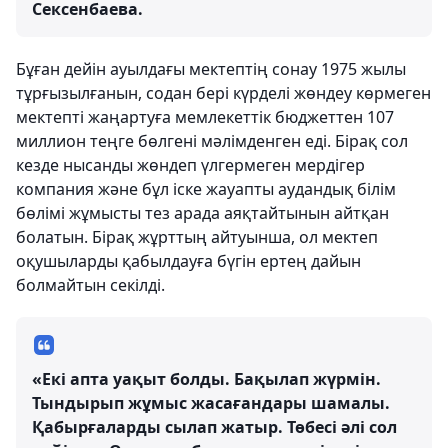
Сексенбаева.
Бұған дейін ауылдағы мектептің сонау 1975 жылы
тұрғызылғанын, содан бері күрделі жөндеу көрмеген
мектепті жаңартуға мемлекеттік бюджеттен 107
миллион теңге бөлгені мәлімденген еді. Бірақ сол
кезде нысанды жөндеп үлгермеген мердігер
компания және бұл іске жауапты аудандық білім
бөлімі жұмысты тез арада аяқтайтынын айтқан
болатын. Бірақ жұрттың айтуынша, ол мектеп
оқушыларды қабылдауға бүгін ертең дайын
болмайтын секілді.
«Екі апта уақыт болды. Бақылап жүрмін.
Тындырып жұмыс жасағандары шамалы.
Қабырғаларды сылап жатыр. Төбесі әлі сол