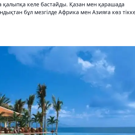
а қалыпқа келе бастайды. Қазан мен қарашада
дықтан бұл мезгілде Африка мен Азияға көз тікк