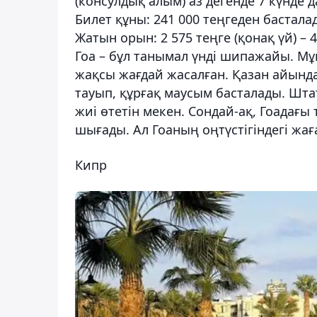
(консулдық алым) аз дегенде 7 күнде
Билет құны: 241 000 теңгеден бастала
Жатын орын: 2 575 теңге (қонақ үй) – 
Гоа – бұл танымал үнді шипажайы. Мұ
жақсы жағдай жасалған. Қазан айынд
тауып, құрғақ маусым басталады. Штат
жиі өтетін мекен. Сондай-ақ, Гоадағы
шығады. Ал Гоаның оңтүстігіндегі жағ
Кипр