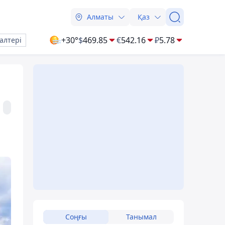
Алматы
Қаз
+30°
$
469.85
€
542.16
₽
5.78
алтері
Соңғы
Танымал