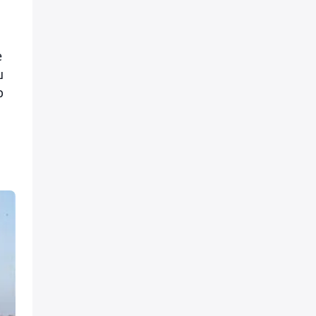
е
ш
р