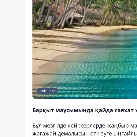
inttour.kz
Барқыт маусымында қайда саяхат 
Бұл мезгілде кей жерлерде жаңбыр м
жағажай демалысын өткізуге ыңғайлы 