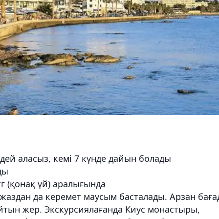
мдей аласыз, кемі 7 күнде дайын болады
ды
тг (қонақ үй) аралығында
жаздан да керемет маусым басталады. Арзан баға
йтын жер. Экскурсиялағанда Киус монастыры,