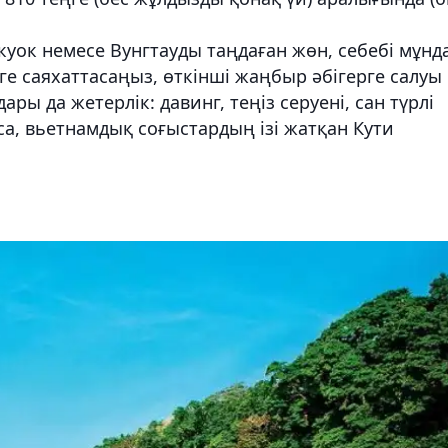
уок немесе Вунгтауды таңдаған жөн, себебі мұнд
ге саяхаттасаңыз, өткінші жаңбыр әбігерге салуы
ры да жетерлік: давинг, теңіз серуені, сан түрлі
са, вьетнамдық соғыстардың ізі жатқан Кути