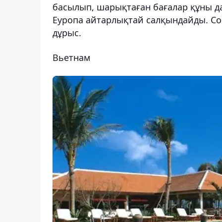
басылып, шарықтаған бағалар құны д
Еуропа айтарлықтай салқындайды. Сон
дұрыс.
Вьетнам