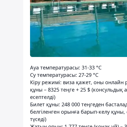
Ауа температурасы: 31-33 °C
Су температурасы: 27-29 °C
Кіру режимі: виза қажет, оны онлайн р
құны – 8325 теңге + 25 $ (консульдық 
есептелді)
Билет құны: 248 000 теңгеден бастала
белгіленген орынға барып-келу құны, с
түседі)
Жатын орын: 1 777 теңге (қонақ үй) – 