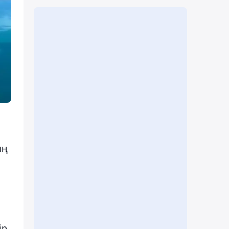
ың
ір