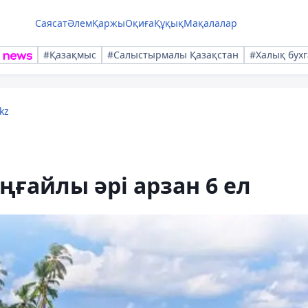
Саясат
Әлем
Қаржы
Оқиға
Құқық
Мақалалар
#Қазақмыс
#Салыстырмалы Қазақстан
#Халық бухг
kz
ңғайлы әрі арзан 6 ел