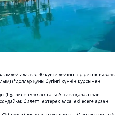
әсімдей аласыз. 30 күнге дейінгі бір реттік визан
алым) (*доллар құны бүгінгі күннің курсымен
ды (бұл эконом-класстағы Астана қаласынан
ондай-ақ билетті ертерек алса, екі есеге арзан
3 810 теңге (бес жұлдызды қонақ үй) аралығында (б