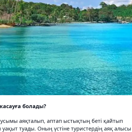
жасауға болады?
аусымы аяқталып, аптап ыстықтың беті қайтып
уақыт туады. Оның үстіне туристердің аяқ алысы