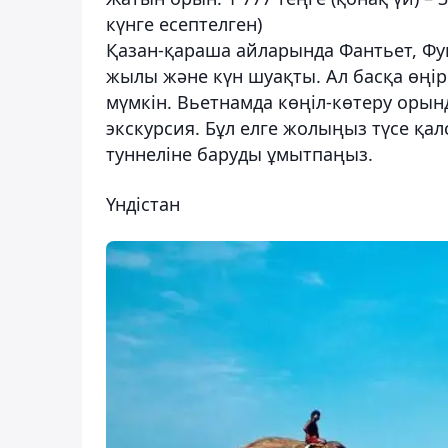
күнге есептелген)
Қазан-қараша айларында Фантьет, Фук
жылы және күн шуақты. Ал басқа өңір
мүмкін. Вьетнамда көңіл-көтеру орында
экскурсия. Бұл елге жолыңыз түсе қал
туннеліне баруды ұмытпаңыз.
Үндістан