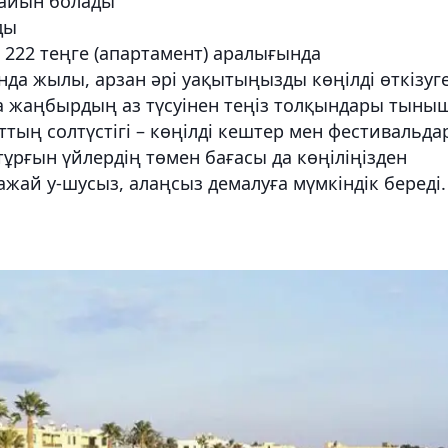
 дайын болады
ды
4 222 теңге (апартамент) аралығында
нда жылы, арзан әрі уақытыңызды көңілді өткізуг
а жаңбырдың аз түсуінен теңіз толқындары тыны
тың солтүстігі – көңілді кештер мен фестивальда
 тұрғын үйлердің төмен бағасы да көңіліңізден
ажай у-шусыз, алаңсыз демалуға мүмкіндік береді.