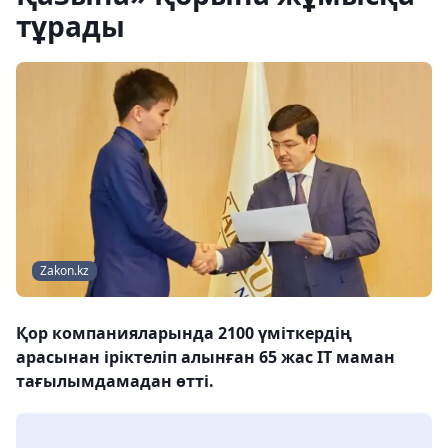
тұрады
Zakon.kz
Қор компанияларында 2100 үміткердің
арасынан іріктеліп алынған 65 жас IT маман
тағылымдамадан өтті.