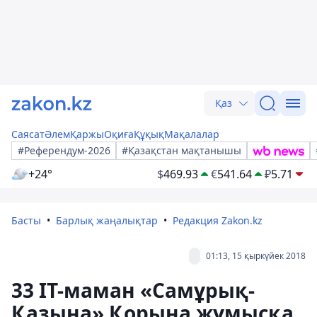
Қаз
Саясат
Әлем
Қаржы
Оқиға
Құқық
Мақалалар
#Референдум-2026
#Қазақстан мақтанышы
+24°
$
469.93
€
541.64
₽
5.71
Басты
Барлық жаңалықтар
Редакция Zakon.kz
01:13, 15 қыркүйек 2018
33 IT-маман «Самұрық-
Қазына» Қорына жұмысқа