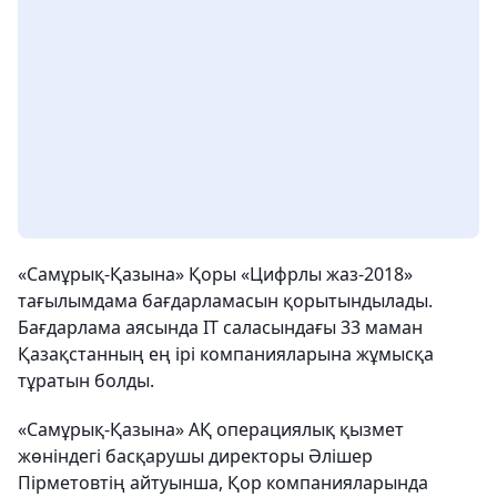
«Самұрық-Қазына» Қоры «Цифрлы жаз-2018»
тағылымдама бағдарламасын қорытындылады.
Бағдарлама аясында IT саласындағы 33 маман
Қазақстанның ең ірі компанияларына жұмысқа
тұратын болды.
«Самұрық-Қазына» АҚ операциялық қызмет
жөніндегі басқарушы директоры Әлішер
Пірметовтің айтуынша, Қор компанияларында