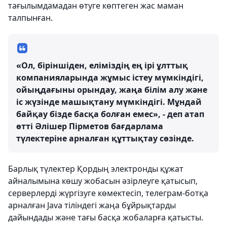
тағылымдамадан өтуге көптеген жас маман
талпынған.
«Ол, біріншіден, еліміздің ең ірі ұлттық
компанияларында жұмыс істеу мүмкіндігі,
ойыңдағыны орындау, жаңа білім алу және
іс жүзінде машықтану мүмкіндігі. Мұндай
байқау бізде басқа болған емес», - деп атап
өтті Әлішер Пірметов бағдарлама
түлектеріне арналған құттықтау сөзінде.
Барлық түлектер Қордың электронды құжат
айналымына көшу жобасын әзірлеуге қатысып,
серверлерді жүргізуге көмектесіп, телеграм-ботқа
арналған Java тіліндегі жаңа бұйрықтарды
дайындады және тағы басқа жобаларға қатысты.