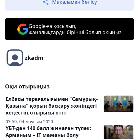
Мақаламен бөлісу
Google-ға қосылып,
жаңалықтарды бірінші болып оқыңыз
zkadm
Оқи отырыңыз
Елбасы төрағалығымен "Самұрық-
Қазына" қорын басқару жөніндегі
кеңестің отырысы өтті
03:50, 04 маусым 2020
ҰБТ-дан 140 балл жинаған түлек:
Арманым – IT маманы болу