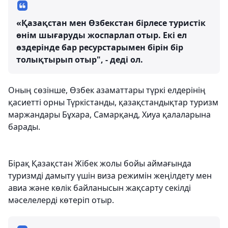
«Қазақстан мен Өзбекстан бірлесе туристік
өнім шығаруды жоспарлап отыр. Екі ел
өздерінде бар ресурстарымен бірін бір
толықтырып отыр", - деді ол.
Оның сөзінше, Өзбек азаматтары түркі елдерінің
қасиетті орны Түркістанды, қазақстандықтар туризм
маржандары Бұхара, Самарқанд, Хиуа қалаларына
барады.
Бірақ Қазақстан Жібек жолы бойы аймағында
туризмді дамыту үшін виза режимін жеңілдету мен
авиа және көлік байланысын жақсарту секілді
мәселелерді көтеріп отыр.