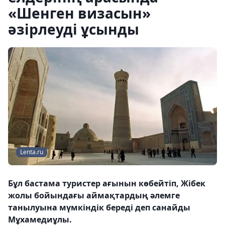
«Шенген визасын»
әзірлеуді ұсынды
Lenta.ru
Бұл бастама туристер ағынын көбейтіп, Жібек
жолы бойындағы аймақтардың әлемге
танылуына мүмкіндік береді деп санайды
Мұхамедиұлы.