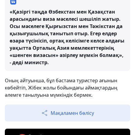
«Қазіргі таңда Өзбекстан мен Қазақстан
арасындағы виза мәселесі шешіліп жатыр.
Осы мәселеге Қырғызстан мен Тәжікстан да
қызығушылық танытып отыр. Егер елдер
өзара түсінісіп, ортақ келісімге келсе алдағы
уақытта Орталық Азия мемлекеттерінің
«шенген визасын» әзірлеу мүмкін болмақ»,
- деді министр.
Оның айтуынша, бұл бастама туристер ағынын
көбейтіп, Жібек жолы бойындағы аймақтардың
әлемге танылуына мүмкіндік бермек.
Мақаламен бөлісу