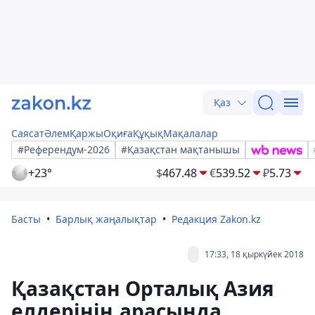
Қаз
Саясат
Әлем
Қаржы
Оқиға
Құқық
Мақалалар
#Референдум-2026
#Қазақстан мақтанышы
+23°
$
467.48
€
539.52
₽
5.73
Басты
Барлық жаңалықтар
Редакция Zakon.kz
17:33, 18 қыркүйек 2018
Қазақстан Орталық Азия
елдерінің арасында