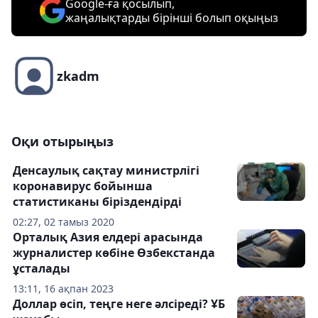
Google-ға қосылып,
жаңалықтарды бірінші болып оқыңыз
zkadm
Оқи отырыңыз
Денсаулық сақтау министрлігі
коронавирус бойынша
статистиканы біріздендірді
02:27, 02 тамыз 2020
Орталық Азия елдері арасында
журналистер көбіне Өзбекстанда
ұсталады
13:11, 16 ақпан 2023
Доллар өсіп, теңге неге әлсіреді? ҰБ