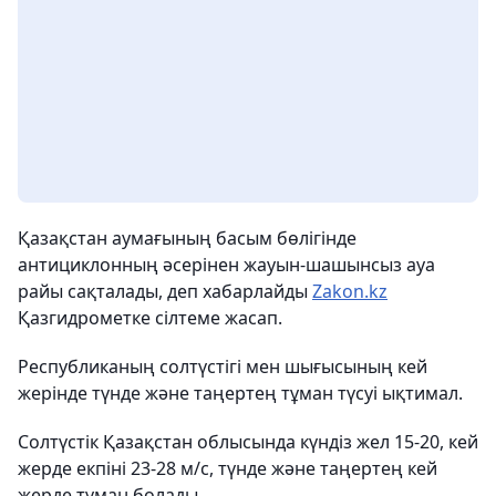
Қазақстан аумағының басым бөлігінде
антициклонның әсерінен жауын-шашынсыз ауа
райы сақталады, деп хабарлайды
Zakon.kz
Қазгидрометке сілтеме жасап.
Республиканың солтүстігі мен шығысының кей
жерінде түнде және таңертең тұман түсуі ықтимал.
Солтүстік Қазақстан облысында күндіз жел 15-20, кей
жерде екпіні 23-28 м/с, түнде және таңертең кей
жерде тұман болады.