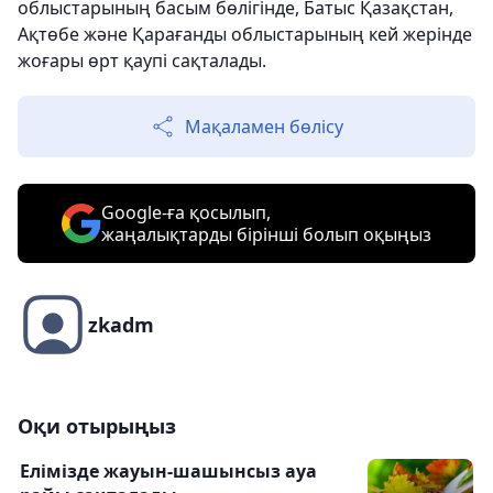
облыстарының басым бөлігінде, Батыс Қазақстан,
Ақтөбе және Қарағанды облыстарының кей жерінде
жоғары өрт қаупі сақталады.
Мақаламен бөлісу
Google-ға қосылып,
жаңалықтарды бірінші болып оқыңыз
zkadm
Оқи отырыңыз
Елімізде жауын-шашынсыз ауа