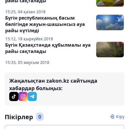
райы сақталады
15:25, 04 қазан 2018
Бүгін республиканың басым
бөлігінде жауын-шашынсыз ауа
райы күтіледі
15:12, 18 қыркүйек 2018
Бүгін Қазақстанда құбылмалы ауа
райы сақталады
15:33, 05 маусым 2018
Жаңалықтан zakon.kz сайтында
хабардар болыңыз:
Пікірлер
0
Кіру