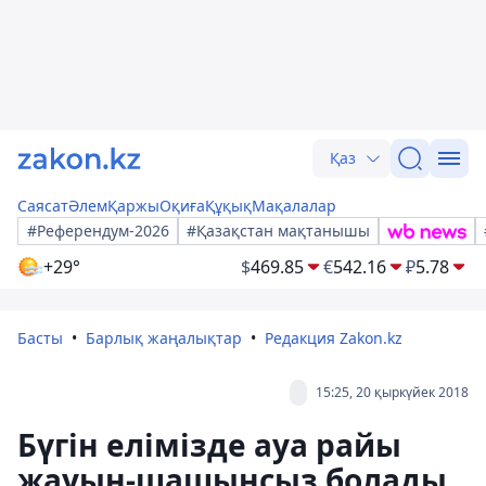
Қаз
Саясат
Әлем
Қаржы
Оқиға
Құқық
Мақалалар
#Референдум-2026
#Қазақстан мақтанышы
+29°
$
469.85
€
542.16
₽
5.78
Басты
Барлық жаңалықтар
Редакция Zakon.kz
15:25, 20 қыркүйек 2018
Бүгін елімізде ауа райы
жауын-шашынсыз болады