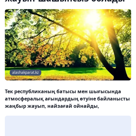
alashakparat.kz
Тек республиканың батысы мен шығысында
атмосфералық ағындардың өтуіне байланысты
жаңбыр жауып, найзағай ойнайды,