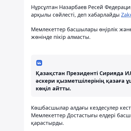
Нұрсұлтан Назарбаев Ресей Федерац
арқылы сөйлесті, деп хабарлайды
Zak
Мемлекеттер басшылары өңірлік және 
жөнінде пікір алмасты.
Қазақстан Президенті Сирияда И
әскери қызметшілерінің қазаға
көңіл айтты.
Көшбасшылар алдағы кездесулер кестес
Мемлекеттер Достастығы елдері бас
қарастырды.