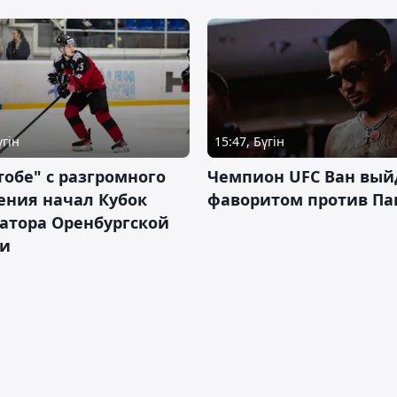
үгін
15:47, Бүгін
тобе" с разгромного
Чемпион UFC Ван вый
ения начал Кубок
фаворитом против П
атора Оренбургской
ти