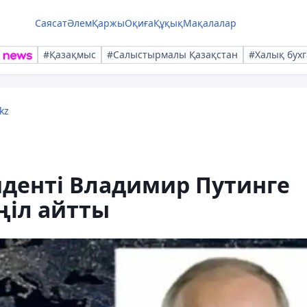
Саясат
Әлем
Қаржы
Оқиға
Құқық
Мақалалар
#Қазақмыс
#Салыстырмалы Қазақстан
#Халық бухг
kz
иденті Владимир Путинге
ңіл айтты