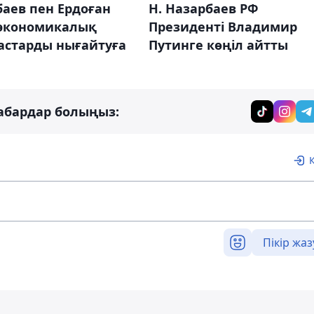
аев пен Ердоған
Н. Назарбаев РФ
-экономикалық
Президенті Владимир
астарды нығайтуға
Путинге көңіл айтты
абардар болыңыз:
Пікір жаз