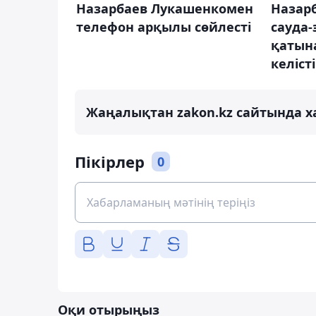
Назарбаев Лукашенкомен
Назарб
телефон арқылы сөйлесті
сауда
қатын
келісті
Жаңалықтан zakon.kz сайтында х
Пікірлер
0
Оқи отырыңыз