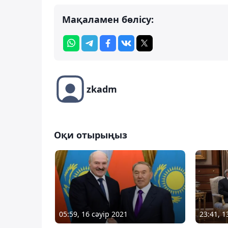
Мақаламен бөлісу:
zkadm
Оқи отырыңыз
05:59, 16 сәуір 2021
23:41, 