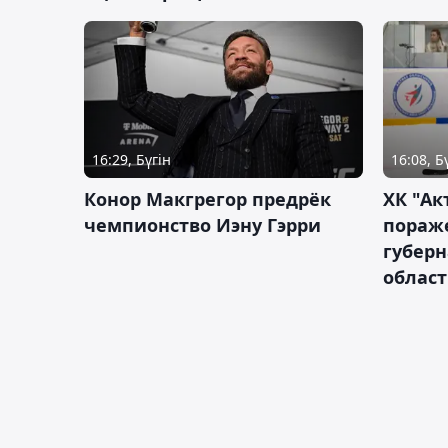
16:29, Бүгін
16:08, Б
Конор Макгрегор предрёк
ХК "Ак
чемпионство Иэну Гэрри
пораж
губерн
облас