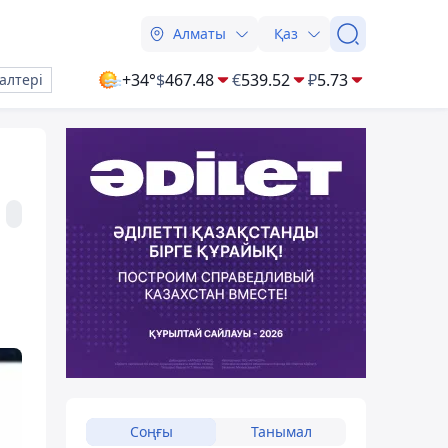
Алматы
Қаз
+34°
$
467.48
€
539.52
₽
5.73
алтері
Соңғы
Танымал