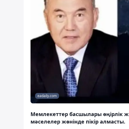
eadaily.com
Мемлекеттер басшылары өңірлік жә
мәселелер жөнінде пікір алмасты.