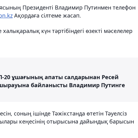
иясының Президенті Владимир Путинмен телефон
on.kz
Ақордаға сілтеме жасап.
халықаралық күн тәртібіндегі өзекті мәселелер
Л-20 ұшағының апаты салдарынан Ресей
 ұшырауына байланысты Владимир Путинге
ін, соның ішінде Тәжікстанда өтетін Тәуелсіз
шылары кеңесінің отырысына дайындық барысын