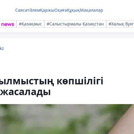
Саясат
Әлем
Қаржы
Оқиға
Құқық
Мақалалар
#Қазақмыс
#Салыстырмалы Қазақстан
#Халық бухг
kz
қылмыстың көпшілігі
н жасалады