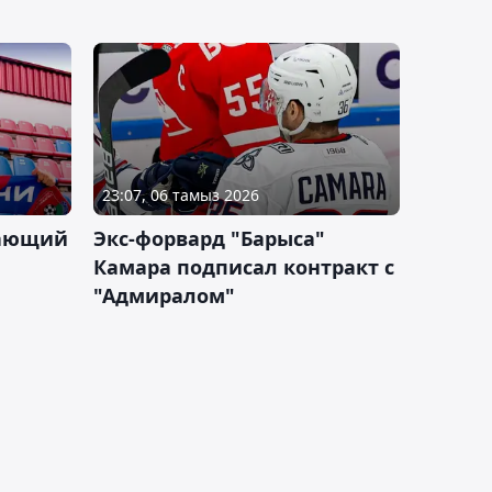
23:07, 06 тамыз 2026
дающий
Экс-форвард "Барыса"
Камара подписал контракт с
"Адмиралом"