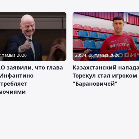
07 тамыз 2026
23:34, 06 тамыз 2026
RO заявили, что глава
Казахстанский напа
Инфантино
Торекул стал игроком
отребляет
"Барановичей"
мочиями