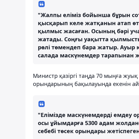
"Жалпы еліміз бойынша бұрын со
қысқарып келе жатқанын атап өт
қылмыс жасаған. Осының бәрі уч
жатады. Соңғы уақытта қылмыс
рөлі төмендеп бара жатыр. Ауыр
салада маскүнемдер тарапынан жа
Министр қазіргі таңда 70 мыңға жуық
орындарының бақылауында екенін айт
"Елімізде маскүнемдерді емдеу 
осы ұйымдарға 5300 адам жолданғ
себебі төсек орындары жетіспеге