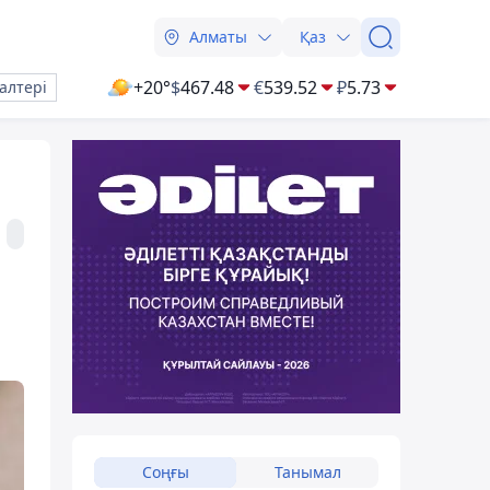
Алматы
Қаз
+20°
$
467.48
€
539.52
₽
5.73
алтері
Соңғы
Танымал