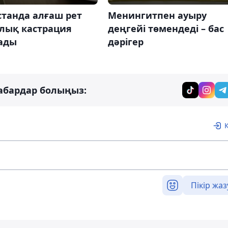
станда алғаш рет
Менингитпен ауыру
лық кастрация
деңгейі төмендеді – бас
ады
дәрігер
абардар болыңыз:
Пікір жаз