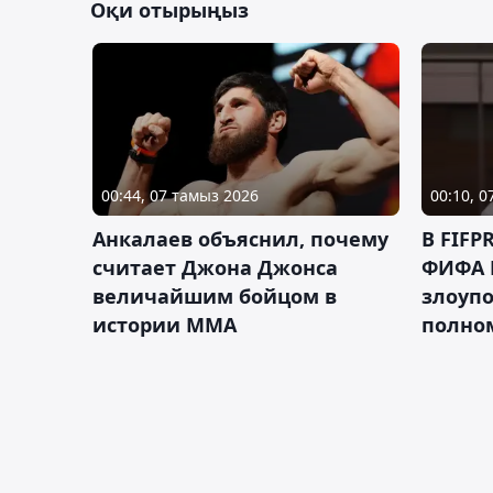
Оқи отырыңыз
00:44, 07 тамыз 2026
00:10, 
Анкалаев объяснил, почему
В FIFP
считает Джона Джонса
ФИФА 
величайшим бойцом в
злоуп
истории ММА
полно