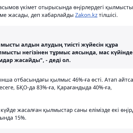
 Қасымов үкімет отырысында өңірлердегі қылмыст
еме жасады, деп хабарлайды
Zakon.kz
тілшісі.
ылмысты алдын алудың тиісті жүйесін құра
мысты негізінен тұрмыс аясында, мас күйінде
ар жасайды", - деді ол.
нша отбасындағы қылмыс 46%-ға өсті. Атап айтса
есеге, БҚО-да 83%-ға, Қарағандыда 40%-ға,
 күйде жасалған қылмыстар саны елімізде екі өңір
сында 15%.