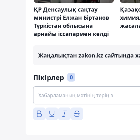
ҚР Денсаулық сақтау
Қазақ
министрі Елжан Біртанов
химия
Түркістан облысына
жасал
арнайы іссапармен келді
Жаңалықтан zakon.kz сайтында х
Пікірлер
0