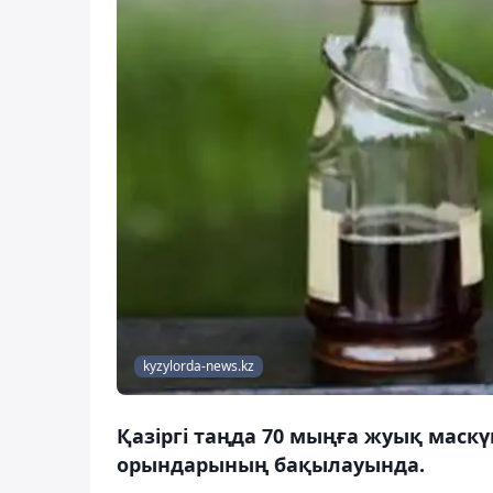
kyzylorda-news.kz
Қазіргі таңда 70 мыңға жуық маск
орындарының бақылауында.