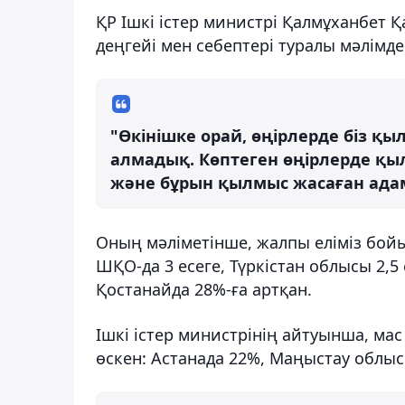
ҚР Ішкі істер министрі Қалмұханбет
деңгейі мен себептері туралы мәлімд
"Өкінішке орай, өңірлерде біз қ
алмадық. Көптеген өңірлерде қыл
және бұрын қылмыс жасаған адамд
Оның мәліметінше, жалпы еліміз бойы
ШҚО-да 3 есеге, Түркістан облысы 2,5 
Қостанайда 28%-ға артқан.
Ішкі істер министрінің айтуынша, мас
өскен: Астанада 22%, Маңыстау облы