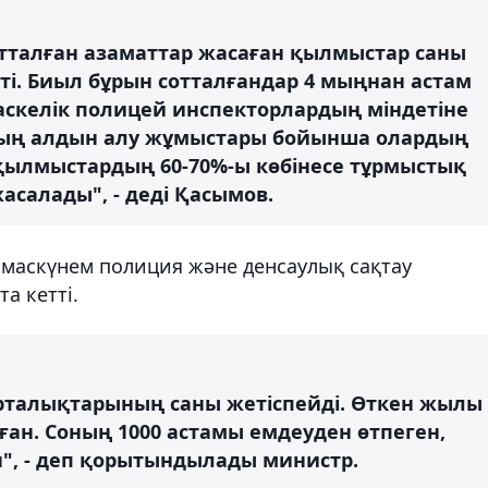
тталған азаматтар жасаған қылмыстар саны
ті. Биыл бұрын сотталғандар 4 мыңнан астам
аскелік полицей инспекторлардың міндетіне
тың алдын алу жұмыстары бойынша олардың
 қылмыстардың 60-70%-ы көбінесе тұрмыстық
салады", - деді Қасымов.
 маскүнем полиция және денсаулық сақтау
а кетті.
орталықтарының саны жетіспейді. Өткен жылы
ан. Соның 1000 астамы емдеуден өтпеген,
н", - деп қорытындылады министр.