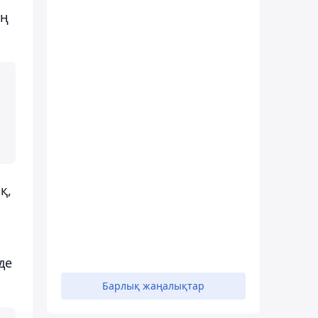
ың
қ,
де
Барлық жаңалықтар