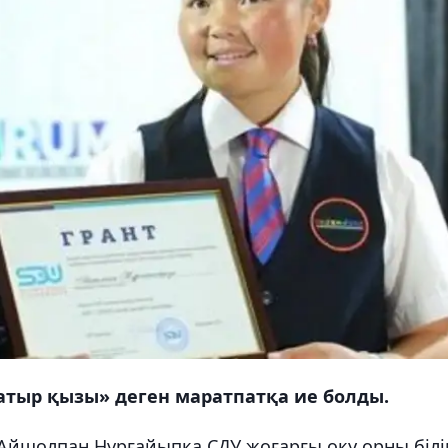
атыр қызы» деген маратпатқа ие болды.
н Айшолпан Нұрғайыпқа СДУ жоғарғы оқу орны біл