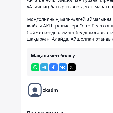
«Азияның батыр қызы» деген маратпа
Моңғолияның Баян-Өлгей аймағында д
жайлы АҚШ режиссері Отто Белл өзінің
бойжеткенді әлемнің белді жоғары оқ
шақырған. Алайда, Айшолпан отандық
Мақаламен бөлісу:
zkadm
Оқи отырыңыз