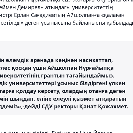
еймен Демирель атындағы университеттің
стрі Ерлан Сағадиевтың Айшолпанға «қалаған
рсетіледі» деген ұсынысына байланысты қабылда
ін әлемдік аренада кеңінен насихаттап,
үлес қосқан үшін Айшолпан Нұрғайыпқа
иверситетінің грантын тағайындаймыз.
ік университеттері ұсыныс білдіргені үлкен
арға қолдау көрсету, олардың отанға деген
імін шыңдап, еліне елеулі қызмет атқаратын
үддеміз»,-дейді СДУ ректоры Қанат Қожахмет.
е фильм түсірілді. Бүгінде ол Нью-Йоркте