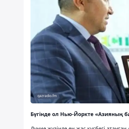
qazradio.fm
Бүгінде ол Нью-Йоркте «Азияның б
Дүние жүзінде ең жас құсбегі атанға