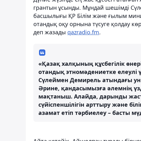
грантын ұсынды. Мұндай шешімді Сүл
басшылығы ҚР Білім және ғылым мини
отандық оқу орнына түсуге қолдау кө
деп жазады
qazradio.fm
.
«Қазақ халқының құсбегілік өнер
отандық этномәдениетке елеулі 
Сүлеймен Демирель атындағы ун
Әрине, қандасымызға әлемнің үзд
мақтаныш. Алайда, дарынды жаст
сүйіспеншілігін арттыру және біл
азамат етіп тәрбиелеу – басты м
Айта кетейік, Айшолпан туралы бірнеш