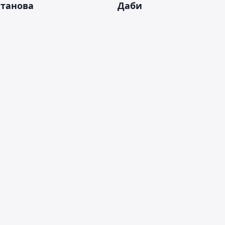
лтанова
Даби