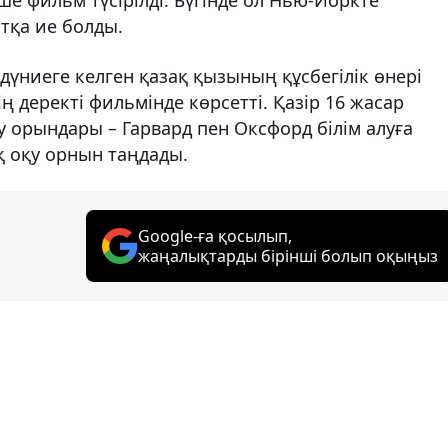
тқа ие болды.
үниеге келген қазақ қызының құсбегілік өнері
 деректі фильмінде көрсетті. Қазір 16 жасар
у орындары – Гарвард пен Оксфорд білім алуға
 оқу орнын таңдады.
Google-ға қосылып,
жаңалықтарды бірінші болып оқыңыз