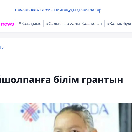
Саясат
Әлем
Қаржы
Оқиға
Құқық
Мақалалар
#Қазақмыс
#Салыстырмалы Қазақстан
#Халық бухг
kz
йшолпанға білім грантын