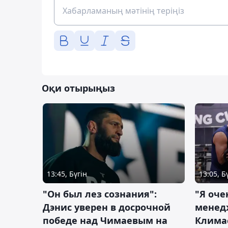
Оқи отырыңыз
13:45, Бүгін
13:05, Б
"Он был лез сознания":
"Я оче
Дэнис уверен в досрочной
менед
победе над Чимаевым на
Климас