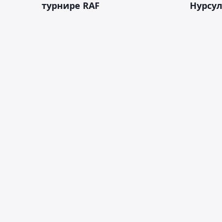
турнире RAF
Нурсу