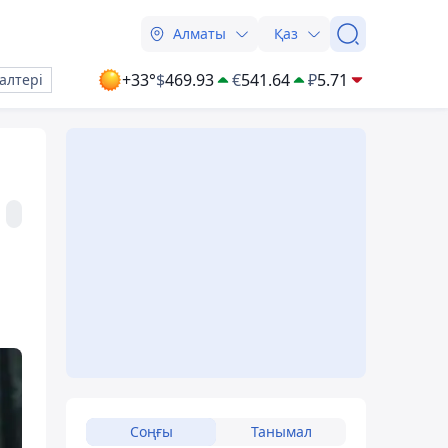
Алматы
Қаз
+33°
$
469.93
€
541.64
₽
5.71
алтері
Соңғы
Танымал