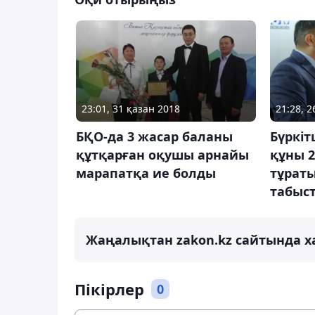
23:01, 31 қазан 2018
21:28, 
БҚО-да 3 жасар баланы
Бүркі
құтқарған оқушы арнайы
құны 
марапатқа ие болды
тұраты
табыс
Жаңалықтан zakon.kz сайтында х
Пікірлер
0