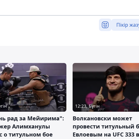
Пікір жаз
үгін
12:23, Бүгін
нь рад за Мейирима":
Волкановски может
жер Алимханулы
провести титульный б
 о титульном бое
Евлоевым на UFC 333 в