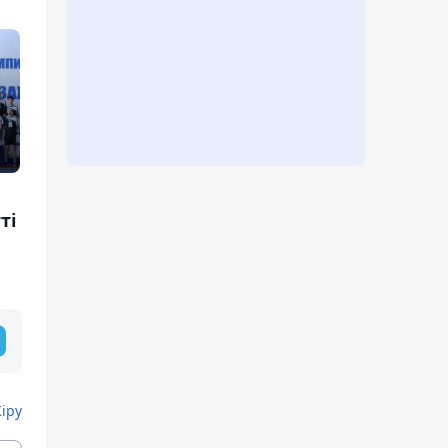
ті
Кіру