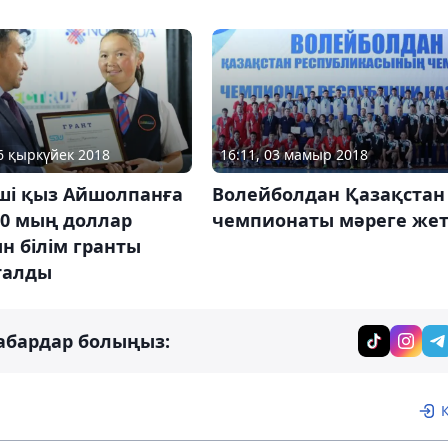
26 қыркүйек 2018
16:11, 03 мамыр 2018
тші қыз Айшолпанға
Волейболдан Қазақстан
20 мың доллар
чемпионаты мәреге жет
н білім гранты
талды
абардар болыңыз: