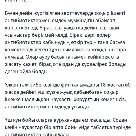
Бұған дейін жүргізілген зерттеулерде соқыр ішекті
антибиотиктермен емдеу мүмкіндігін абайлап
көрсеткен еді, бірақ осы уақытқа дейін осындай
ұсыныстар берілмей келді. Бірақ, дәрігерлер
антибиотиктер қабынудың өткір түрін ғана басуға
көмектеседі деген тұжырымдаманы жоққа шығара
алмады. Олар ауру басылғанымен кейінірек ота
жасату қажет, бірақ ота одан да күрделірек болады
деген ойда болды.
Үлкен тәжірибе кезінде фин ғалымдары 18 жастан 60
жасқа дейінгі үш жүзге жуық қабынбаған соқыр
ішекке шалдыққан науқасты хирургтың көмегінсіз,
антибиотиктермен емдеуді ұсынды.
Үш күн бойы оларға ауруханада ем жасалды. Содан
кейін науқастар бір апта бойы үйде таблетка түрінде
антибиотиктер қабылдады.