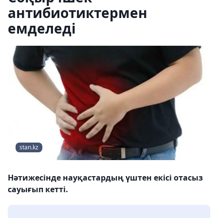
антибиотиктермен
емделеді
stan.kz
Нәтижесінде науқастардың үштен екісі отасыз
сауығып кетті.