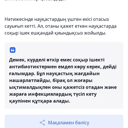
Нәтижесінде науқастардың үштен екісі отасыз
сауығып кетті. Ал, отаны қажет еткен науқастарда
соқыр ішек ешқандай қиындықсыз жойылды.
Демек, күрделі өткір емес соқыр ішекті
антибиотиктермен емдеп көру керек, дейді
ғалымдар. Бұл науқастың жағдайын
нашарлатпайды, бірақ ол жоғары
ықтималдықпен оны қажетсіз отадан және
жараға инфекциялардың түсіп кету
қаупінен құтқара алады.
Мақаламен бөлісу