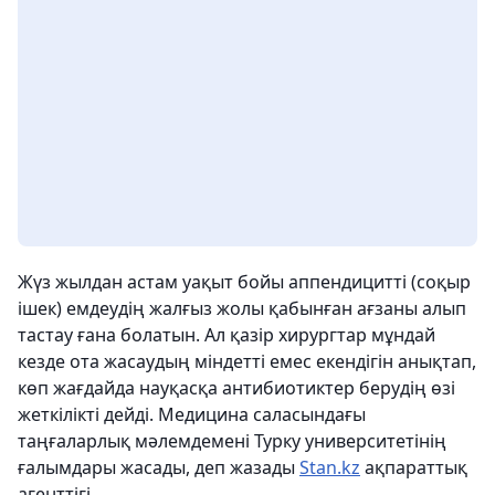
Жүз жылдан астам уақыт бойы аппендицитті (соқыр
ішек) емдеудің жалғыз жолы қабынған ағзаны алып
тастау ғана болатын. Ал қазір хирургтар мұндай
кезде ота жасаудың міндетті емес екендігін анықтап,
көп жағдайда науқасқа антибиотиктер берудің өзі
жеткілікті дейді. Медицина саласындағы
таңғаларлық мәлемдемені Турку университетінің
ғалымдары жасады, деп жазады
Stan.kz
ақпараттық
агенттігі.