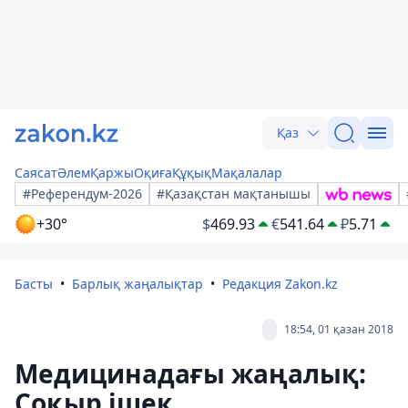
Қаз
Саясат
Әлем
Қаржы
Оқиға
Құқық
Мақалалар
#Референдум-2026
#Қазақстан мақтанышы
+30°
$
469.93
€
541.64
₽
5.71
Басты
Барлық жаңалықтар
Редакция Zakon.kz
18:54, 01 қазан 2018
Медицинадағы жаңалық:
Соқыр ішек