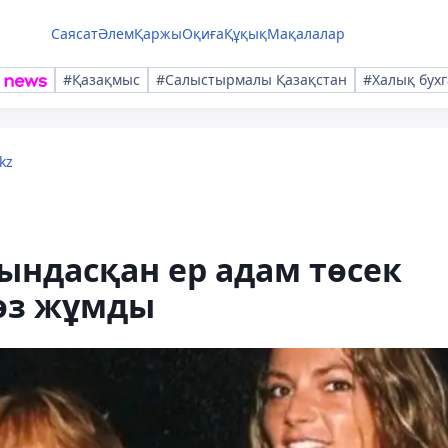
Саясат
Әлем
Қаржы
Оқиға
Құқық
Мақалалар
#Қазақмыс
#Салыстырмалы Қазақстан
#Халық бухг
kz
ындасқан ер адам төсек
көз жұмды