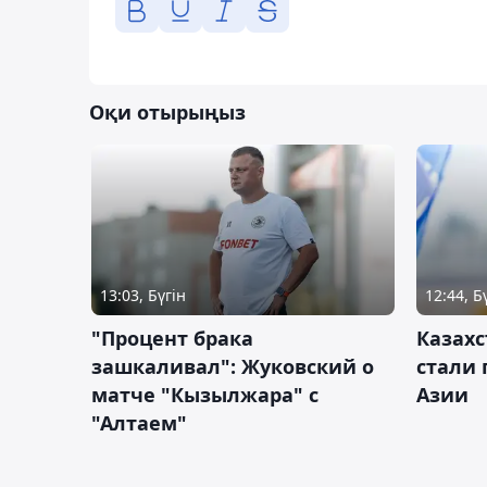
Оқи отырыңыз
13:03, Бүгін
12:44, Б
"Процент брака
Казахс
зашкаливал": Жуковский о
стали 
матче "Кызылжара" с
Азии
"Алтаем"