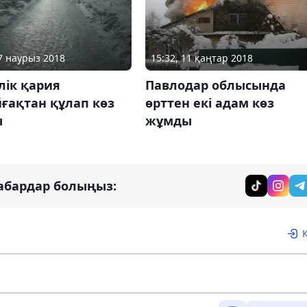
07 наурыз 2018
15:32, 11 қаңтар 2018
лік қария
Павлодар облысында
ғақтан құлап көз
өрттен екі адам көз
ы
жұмды
абардар болыңыз: