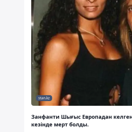
stan.kz
Занфанти Шығыс Европадан келген 
кезінде мерт болды.