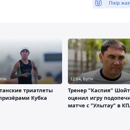
Пікір жаз
үгін
12:04, Бүгін
танские триатлеты
Тренер "Каспия" Шой
призёрами Кубка
оценил игру подопеч
матче с "Улытау" в КП