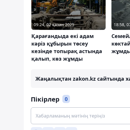
09:24, 02 қазан 2025
18:58, 
Қарағандыда екі адам
Семей
кәріз құбырын төсеу
көктай
кезінде топырақ астында
жұмд
қалып, көз жұмды
Жаңалықтан zakon.kz сайтында х
Пікірлер
0