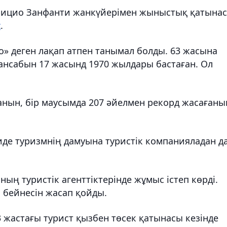
рицио Занфанти жанкүйерімен жыныстық қатынас
z
.
 деген лақап атпен танымал болды. 63 жасына
ансабын 17 жасынд 1970 жылдары бастаған. Ол
анын, бір маусымда 207 әйелмен рекорд жасағаны
де туризмнің дамуына туристік компанияладан д
ың туристік агенттіктерінде жұмыс істеп көрді.
бейнесін жасап қойды.
 жастағы турист қызбен төсек қатынасы кезінде