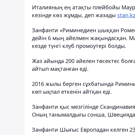
Италияның ең атақты плейбойы Мау
кезінде көз жұмды, деп жазады
stan.k
Занфанти «Риминедиен шыққан Ромео»
дейін 6 мың әйелмен жақындасқан. М
кезде түнгі клуб промоутері болды.
Жаз айында 200 әйелен төсектес болғ
айтып мақтанған еді.
2016 жылы берген сұхбатында Римини
көп ықпал еткенін айтқан еді.
Занфанти қыс мезгілінде Скандинавиян
Оның танымалдығы сонша, Швецияда 
Занфанти Шығыс Европадан келген 23