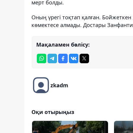
мерт болды.
Оның үрегі тоқтап қалған. Бойжетке
көмектесе алмады. Достары Занфантиді
Мақаламен бөлісу:
zkadm
Оқи отырыңыз