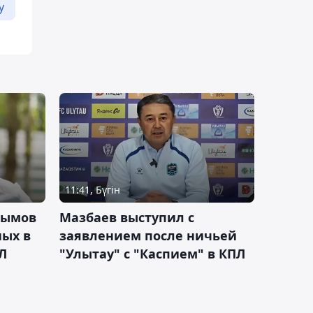
у
11:41, Бүгін
тымов
Мазбаев выступил с
ных в
заявлением после ничьей
Л
"Улытау" с "Каспием" в КПЛ