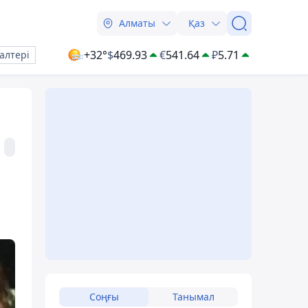
Алматы
Қаз
+32°
$
469.93
€
541.64
₽
5.71
алтері
Соңғы
Танымал