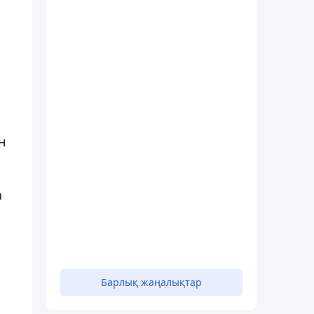
н
а
Барлық жаңалықтар