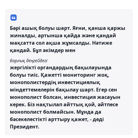
Бәрі ашық болуы шарт. Яғни, қанша қаржы
жиналды, артынша қайда және қандай
мақсатта сол ақша жұмсалды. Нәтиже
қандай. Бұл әкімдер мен
барлық деңгейдегі
жергілікті органдардың бақылауында
болуы тиіс. Қажетті мониторинг жоқ,
монополистердің инвестициялық
міндеттемелерін бақылау шарт. Егер сен
монополист болсан, инвестиция жасауын
керек. Біз нақтылап айттық қой, әйтпесе
монополист болмайсын. Мұнда да
бәсекелестікті арттыру қажет, - деді
Президент.