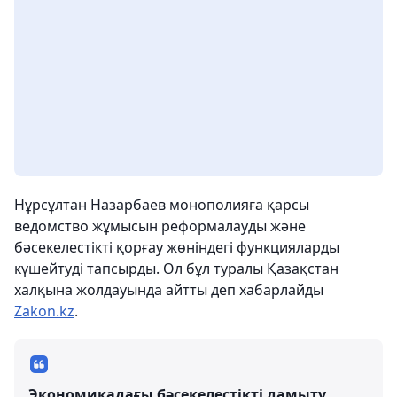
Нұрсұлтан Назарбаев монополияға қарсы
ведомство жұмысын реформалауды және
бәсекелестікті қорғау жөніндегі функцияларды
күшейтуді тапсырды. Ол бұл туралы Қазақстан
халқына жолдауында айтты деп хабарлайды
Zakon.kz
.
Экономикадағы бәсекелестікті дамыту,