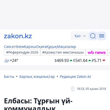
Қаз
Саясат
Әлем
Қаржы
Оқиға
Құқық
Мақалалар
#Референдум-2026
#Қазақстан мақтанышы
+24°
$
469.93
€
541.64
₽
5.71
Басты
Барлық жаңалықтар
Редакция Zakon.kz
18:33, 05 қазан 2018
Елбасы: Тұрғын үй-
коммуналдық