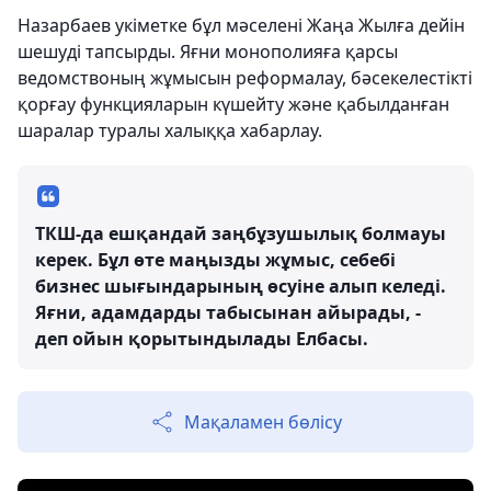
Назарбаев укіметке бұл мәселені Жаңа Жылға дейін
шешуді тапсырды. Яғни монополияға қарсы
ведомствоның жұмысын реформалау, бәсекелестікті
қорғау функцияларын күшейту және қабылданған
шаралар туралы халыққа хабарлау.
ТКШ-да ешқандай заңбұзушылық болмауы
керек. Бұл өте маңызды жұмыс, себебі
бизнес шығындарының өсуіне алып келеді.
Яғни, адамдарды табысынан айырады, -
деп ойын қорытындылады Елбасы.
Мақаламен бөлісу