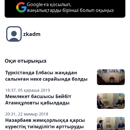
Google-ға қосылып,
жаңалықтарды бірінші болып оқыңыз
zkadm
Оқи отырыңыз
Түркістанда Елбасы жаңадан
салынған неке сарайында болды
18:37, 05 қараша 2019
Мемлекет басшысы Бейбіт
Атамқұловты қабылдады
20:31, 22 мамыр 2018
Назарбаев жемқорлыққа қарсы
күрестің тиімділігін арттыруды