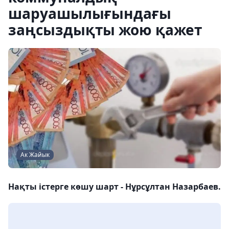
шаруашылығындағы
заңсыздықты жою қажет
Ак Жайык
Нақты істерге көшу шарт - Нұрсұлтан Назарбаев.