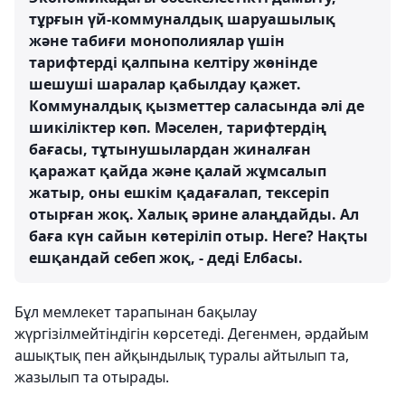
тұрғын үй-коммуналдық шаруашылық
және табиғи монополиялар үшін
тарифтерді қалпына келтіру жөнінде
шешуші шаралар қабылдау қажет.
Коммуналдық қызметтер саласында әлі де
шикіліктер көп. Мәселен, тарифтердің
бағасы, тұтынушылардан жиналған
қаражат қайда және қалай жұмсалып
жатыр, оны ешкім қадағалап, тексеріп
отырған жоқ. Халық әрине алаңдайды. Ал
баға күн сайын көтеріліп отыр. Неге? Нақты
ешқандай себеп жоқ, - деді Елбасы.
Бұл мемлекет тарапынан бақылау
жүргізілмейтіндігін көрсетеді. Дегенмен, әрдайым
ашықтық пен айқындылық туралы айтылып та,
жазылып та отырады.