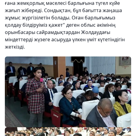
ғана жемқорлық мәселесі барлығына түгел күйе
жағып жібереді. Сондықтан, бұл бағытта жаңаша
жұмыс жүргізілетін болады. Оған барлығымыз
қолдау білдіруіміз қажет" деген облыс әкімінің
орынбасары сайрамдықтардан Жолдаудағы
міндеттерді жүзеге асыруда үлкен үміт күтетіндігін
жеткізді.