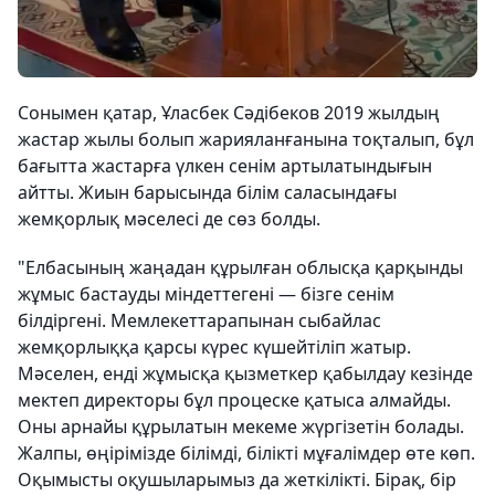
Сонымен қатар, Ұласбек Сәдібеков 2019 жылдың
жастар жылы болып жарияланғанына тоқталып, бұл
бағытта жастарға үлкен сенім артылатындығын
айтты. Жиын барысында білім саласындағы
жемқорлық мәселесі де сөз болды.
"Елбасының жаңадан құрылған облысқа қарқынды
жұмыс бастауды міндеттегені — бізге сенім
білдіргені. Мемлекеттарапынан сыбайлас
жемқорлыққа қарсы күрес күшейтіліп жатыр.
Мәселен, енді жұмысқа қызметкер қабылдау кезінде
мектеп директоры бұл процеске қатыса алмайды.
Оны арнайы құрылатын мекеме жүргізетін болады.
Жалпы, өңірімізде білімді, білікті мұғалімдер өте көп.
Оқымысты оқушыларымыз да жеткілікті. Бірақ, бір