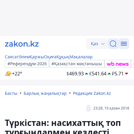
Қаз
Саясат
Әлем
Қаржы
Оқиға
Құқық
Мақалалар
#Референдум-2026
#Қазақстан мақтанышы
+22°
$
469.93
€
541.64
₽
5.71
Басты
Барлық жаңалықтар
Редакция Zakon.kz
23:28, 10 қазан 2018
Түркістан: насихаттық топ
тұрғындармен кездесті