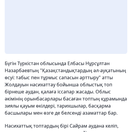
Бүгін Түркістан облысында Елбасы Нұрсұлтан
Назарбаевтың "Қазақстандықтардың әл-ауқатының
өсуі: табыс пен тұрмыс сапасын арттыру" атты
Жолдауын насихаттау бойынша облыстық топ
бірнеше аудан, қалаға іссапар жасады. Облыс
әкімінің орынбасарлары басаған топтың құрамында
зиялы қауым өкілдері, тарихшылар, басқарма
басшылары мен өзге де белсенді азаматтар бар.
Насихаттық топтардың бірі Сайрам аудана келіп,