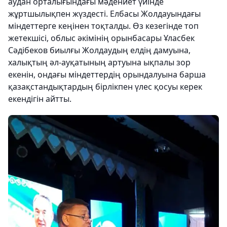
аудан орталығындағы мәдениет үйінде
жұртшылықпен жүздесті. Елбасы Жолдауындағы
міндеттерге кеңінен тоқталды. Өз кезегінде топ
жетекшісі, облыс әкімінің орынбасары Ұласбек
Сәдібеков биылғы Жолдаудың елдің дамуына,
халықтың әл-ауқатының артуына ықпалы зор
екенін, ондағы міндеттердің орындалуына барша
қазақстандықтардың бірлікпен үлес қосуы керек
екендігін айтты.