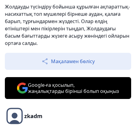
Жолдауды түсіндіру бойынша құрылған ақпараттық-
насихаттық топ мүшелері бірнеше аудан, қалаға
барып, тұрғындармен жүздесті. Олар елдің
өтініштері мен пікірлерін тыңдап, Жолдаудағы
басым бағыттарды жүзеге асыру жөніндегі ойларын
ортаға салды.
Мақаламен бөлісу
Google-ға қосылып,
жаңалықтарды бірінші болып оқыңыз
zkadm