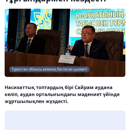
Түркістан облысы әкімінің баспасөз қызметі
Насихаттық топтардың бірі Сайрам аудана
келіп, аудан орталығындағы мәдениет үйінде
жұртшылықпен жүздесті.