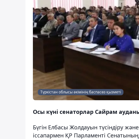
Түркістан облысы әкімінің баспасөз қызметі
Осы күні сенаторлар Сайрам аудан
Бүгін Елбасы Жолдауын түсіндіру жән
іссапармен ҚР Парламенті Сенатының