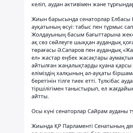
келіп, аудан активімен және тұрғында
Жиын барысында сенаторлар Елбасы 
ауқатының өсуі: табыс пен тұрмыс са
Жолдауының басым бағыттарына жеке-
ақ сөз сөйлеуге шыққан аудандық қоғ
төрағасы Ә.Сапаров пен аудандық «Жа
ел» жастар еңбек жасақтары аумақты
айтылған жаңалықтарды қуана қарсы 
еліміздің халқының әл-ауқаты бірша
беретінін тілге тиек етті. Түлкібас 
тіршілігімен таныстырып, ел жағдай
айтты.
Осы күні сенаторлар Сайрам ауданы т
Жиында ҚР Парламенті Сенатының де