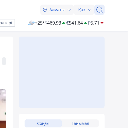
Алматы
Қаз
+25°
$
469.93
€
541.64
₽
5.71
алтері
Соңғы
Танымал