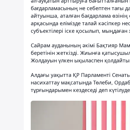
әл-ауқатын арттыруға бағытталғанын 
бағдарламасының не себептен тағы да
айтуынша, аталған бағдарлама өзінің
арқасында елімізде талай кәсіпкер не
субъектілері іске қосылып, мыңдаға
Сайрам ауданының әкімі Бақтияр Мам
беретінін жеткізді. Жиынға қатысушыл
Жолдауын үлкен ықыласпен қолдайтын
Алдағы уақытта ҚР Парламенті Сенат
насихаттау мақсатында Төлеби, Орда
тұрғындарымен кездеседі деп күтілуде