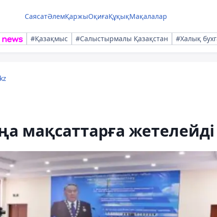
Саясат
Әлем
Қаржы
Оқиға
Құқық
Мақалалар
#Қазақмыс
#Салыстырмалы Қазақстан
#Халық бухг
kz
ңа мақсаттарға жетелейді