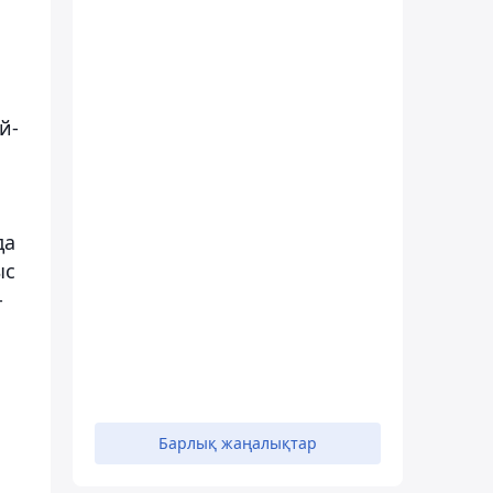
й-
да
ыс
-
Барлық жаңалықтар