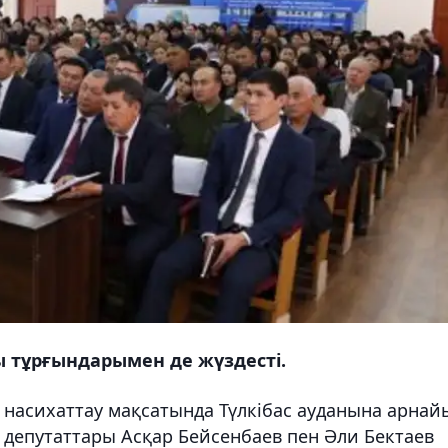
ы тұрғындарымен де жүздесті.
е насихаттау мақсатында Түлкібас ауданына арнай
 депутаттары Асқар Бейсенбаев пен Әли Бектаев