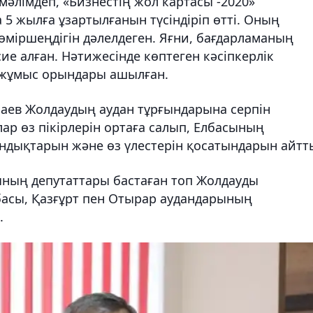
мәлімдеп, «Бизнестің жол картасы -2020»
 5 жылға ұзартылғанын түсіндіріп өтті. Оның
 өміршеңдігін дәлелдеген. Яғни, бағдарламаның
сие алған. Нәтижесінде көптеген кәсіпкерлік
н жұмыс орындары ашылған.
аев Жолдаудың аудан тұрғындарына серпін
ар өз пікірлерін ортаға салып, Елбасының
дықтарын және өз үлестерін қосатындарын айтт
ының депутаттары бастаған топ Жолдауды
басы, Қазғұрт пен Отырар аудандарының
.