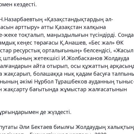
рмен кездесті.
Н.Назарбаевтың «Қазақстандықтардың әл-
пасын арттыру» атты Қазақстан халқына
жеке тоқталып, маңыздылығын түсіндірді. Сонда
амдық кеңес төрағасы Қ.Анашев, «Бес жал» ӨК
стар ресурстық орталығының» белсендісі, «Жасыл
қ штабының жетекшісі И.Жолбасханов Жолдауда
алғандарын айта отырып, осы құжаттың арқасын
ма жақсарып, болашаққа нық қадам басуға талпын
ауданының әкімі Нұрбол Тұрашбеков ауданның тыныс
ын жақсарту бағытында жұмыстар жалғасатынын
ұрғындарымен де жүздесті.
путаты Әли Бектаев биылғы Жолдаудың халықтың