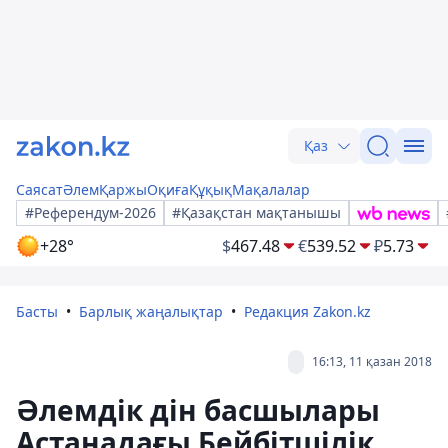
Қаз
Саясат
Әлем
Қаржы
Оқиға
Құқық
Мақалалар
#Референдум-2026
#Қазақстан мақтанышы
+28°
$
467.48
€
539.52
₽
5.73
Басты
Барлық жаңалықтар
Редакция Zakon.kz
16:13, 11 қазан 2018
Әлемдік дін басшылары
Астанадағы Бейбітшілік