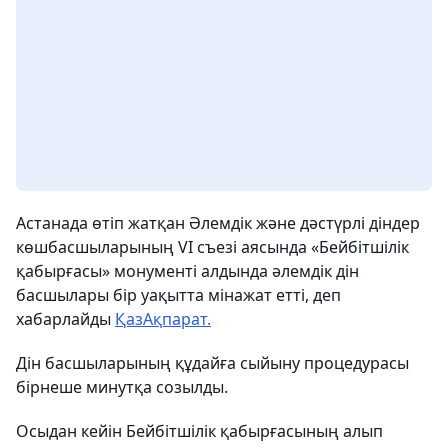
Астанада өтіп жатқан Әлемдік және дәстүрлі діндер
көшбасшыларының VI съезі аясында «Бейбітшілік
қабырғасы» монументі алдында әлемдік дін
басшылары бір уақытта мінажат етті, деп
хабарлайды
ҚазАқпарат.
Дін басшыларының құдайға сыйыну процедурасы
бірнеше минутқа созылды.
Осыдан кейін Бейбітшілік қабырғасының алып