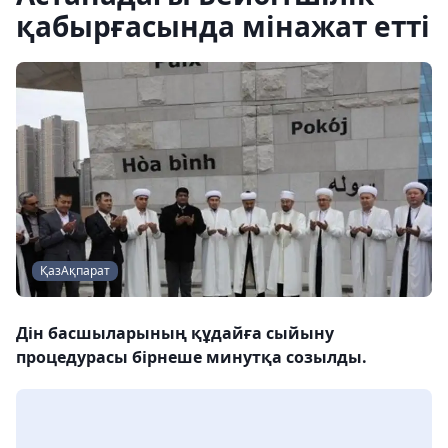
қабырғасында мінажат етті
ҚазАқпарат
Дін басшыларының құдайға сыйыну
процедурасы бірнеше минутқа созылды.