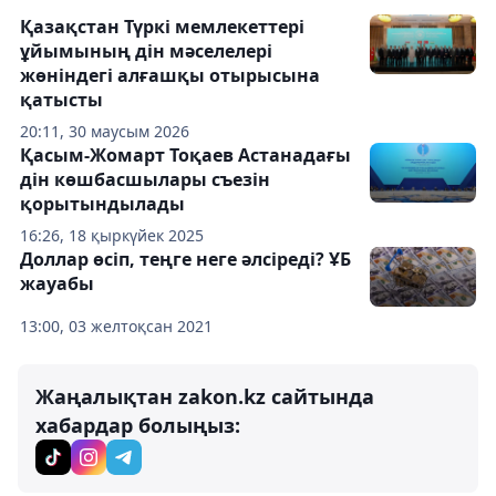
Қазақстан Түркі мемлекеттері
ұйымының дін мәселелері
жөніндегі алғашқы отырысына
қатысты
20:11, 30 маусым 2026
Қасым-Жомарт Тоқаев Астанадағы
дін көшбасшылары съезін
қорытындылады
16:26, 18 қыркүйек 2025
Доллар өсіп, теңге неге әлсіреді? ҰБ
жауабы
13:00, 03 желтоқсан 2021
Жаңалықтан zakon.kz сайтында
хабардар болыңыз: