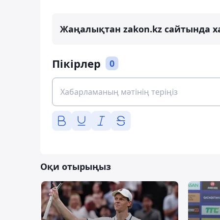
Жаңалықтан zakon.kz сайтында х
Пікірлер
0
Оқи отырыңыз