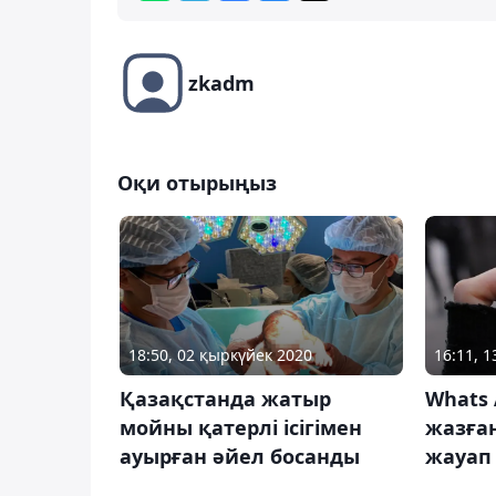
zkadm
Оқи отырыңыз
18:50, 02 қыркүйек 2020
16:11, 1
Қазақстанда жатыр
Whats 
мойны қатерлі ісігімен
жазға
ауырған әйел босанды
жауап 