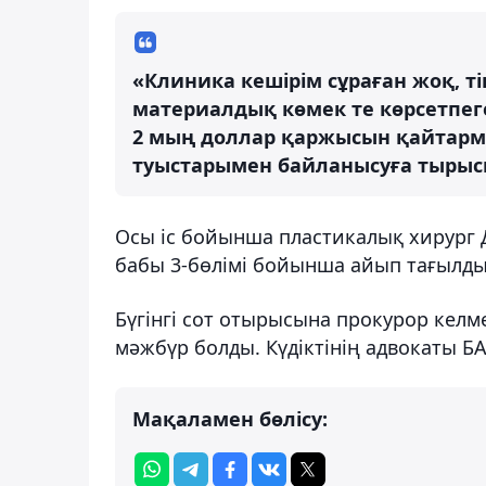
«Клиника кешірім сұраған жоқ, т
материалдық көмек те көрсетпег
2 мың доллар қаржысын қайтарм
туыстарымен байланысуға тырысп
Осы іс бойынша пластикалық хирург 
бабы 3-бөлімі бойынша айып тағылды
Бүгінгі сот отырысына прокурор келме
мәжбүр болды. Күдіктінің адвокаты БА
Мақаламен бөлісу: