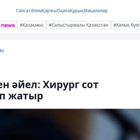
Саясат
Әлем
Қаржы
Оқиға
Құқық
Мақалалар
#Қазақмыс
#Салыстырмалы Қазақстан
#Халық бухг
kz
н әйел: Хирург сот
іп жатыр