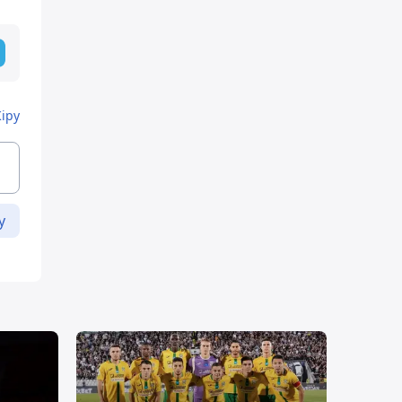
Кіру
у