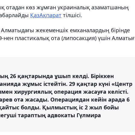
ық отадан көз жұмған украиналық азаматшаның
 хабарлайды
ҚазАқпарат
тілшісі.
 Алматыдағы жекеменшік емханалардың бірінде
-нен пластикалық ота (липосакция) үшін Алматығ
ң 26 қаңтарында ұшып келді. Біріккен
нияда жұмыс істейтін. 29 қаңтар күні «Центр
мен хирургиялық операция жасауға келісті.
арев ота жасады. Операциядан кейін арада 6
 қайтыс болды. Қылмыстық іс 2 жыл бойы
п шегуші тараптың адвокаты Гүлмира