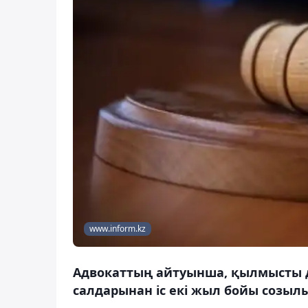
www.inform.kz
Адвокаттың айтуынша, қылмысты д
салдарынан іс екі жыл бойы созылы