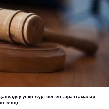
әлелдеу үшін жүргізілген сараптамалар
п келді.