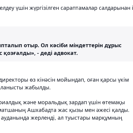
деу үшін жүргізілген сараптамалар салдарынан 
ыпталып отыр. Ол кəсіби міндеттерін дұрыс
қозғалды», - деді адвокат.
директоры өз кінәсін мойындап, оған қарсы үкім
айланысты жабылды.
ериалдық және моральдық зардап үшін өтемақы
азматшаның Ашхабадта жас қызы мен әжесі қалды.
 ауданында жерленді, ал туыстары марқұмның