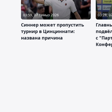
03:59, 07 тамыз 2026
03:28, 
Синнер может пропустить
Главны
турнир в Цинциннати:
подвёл
названа причина
с "Пар
Конфе