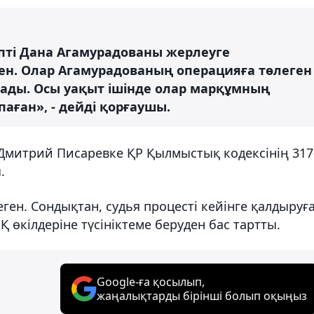
іпті Дана Агамурадованы жерлеуге
ен. Олар Агамурадованың операцияға төлеген
ады. Осы уақыт ішінде олар марқұмның
аған», - дейді қорғаушы.
Дмитрий Писаревке ҚР Қылмыстық кодексінің 317
.
ген. Сондықтан, судья процесті кейінге қалдыруғ
Қ өкілдеріне түсініктеме беруден бас тартты.
Google-ға қосылып,
жаңалықтарды бірінші болып оқыңыз