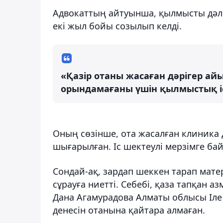
Адвокаттың айтуынша, қылмысты дәлел
екі жыл бойы созылып келді.
«Қазір отаны жасаған дәрігер ай
орындамағаны үшін қылмыстық іс 
Оның сөзінше, ота жасалған клиника 
шығарылған. Іс шектеулі мерзімге б
Сондай-ақ, зардап шеккен тарап мат
сұрауға ниетті. Себебі, қаза тапқан 
Дана Агамурадова Алматы облысы Іле
денесін отанына қайтара алмаған.