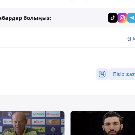
абардар болыңыз:
Пікір жаз