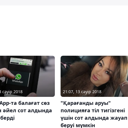
3 сәуір 2018
21:07, 13 сәуір 2018
App-та балағат сөз
"Қарағанды аруы"
н әйел сот алдында
полицияға тіл тигізгені
берді
үшін сот алдында жауап
беруі мүмкін