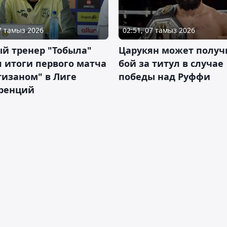
07 тамыз 2026
02:51, 07 тамыз 2026
й тренер "Тобыла"
Царукян может получ
 итоги первого матча
бой за титул в случае
тизаном" в Лиге
победы над Руффи
ренций