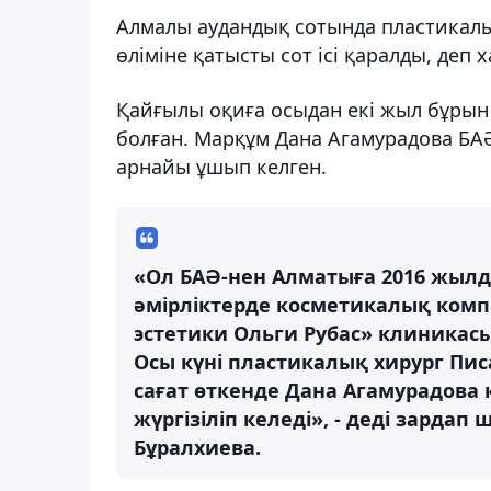
Алмалы аудандық сотында пластикал
өліміне қатысты сот ісі қаралды, деп
Қайғылы оқиға осыдан екі жыл бұрын
болған. Марқұм Дана Агамурадова БАӘ
арнайы ұшып келген.
«Ол БАӘ-нен Алматыға 2016 жылды
әмірліктерде косметикалық компа
эстетики Ольги Рубас» клиникасы
Осы күні пластикалық хирург Пис
сағат өткенде Дана Агамурадова
жүргізіліп келеді», - деді зарда
Бұралхиева.