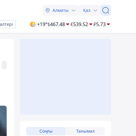
Алматы
Қаз
+19°
$
467.48
€
539.52
₽
5.73
алтері
Соңғы
Танымал