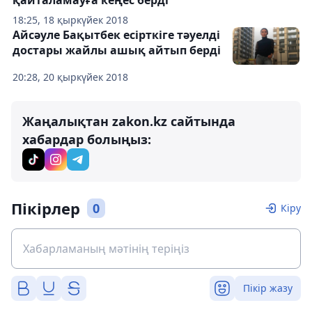
қайталамауға кеңес берді
18:25, 18 қыркүйек 2018
Айсәуле Бақытбек есірткіге тәуелді
достары жайлы ашық айтып берді
20:28, 20 қыркүйек 2018
Жаңалықтан zakon.kz сайтында
хабардар болыңыз:
Пікірлер
0
Кіру
Пікір жазу