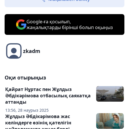
Google-ға қосылып,
жаңалықтарды бірінші болып оқыңыз
zkadm
Оқи отырыңыз
Қайрат Нұртас пен Жұлдыз
Әбдікәрімова отбасылық саяхатқа
аттанды
13:56, 28 наурыз 2025
Жұлдыз Әбдікәрімова жас
келіндерге өзінің қателігін