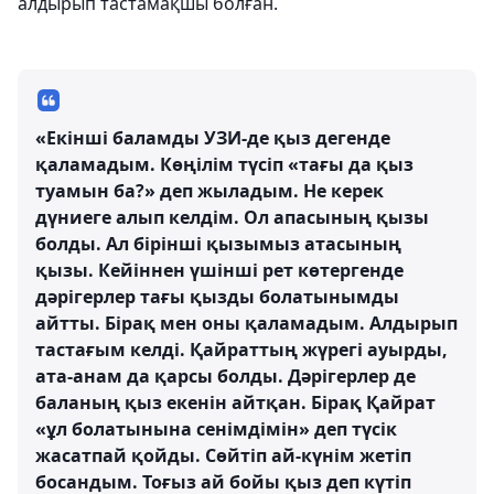
алдырып тастамақшы болған.
«Екінші баламды УЗИ-де қыз дегенде
қаламадым. Көңілім түсіп «тағы да қыз
туамын ба?» деп жыладым. Не керек
дүниеге алып келдім. Ол апасының қызы
болды. Ал бірінші қызымыз атасының
қызы. Кейіннен үшінші рет көтергенде
дәрігерлер тағы қызды болатынымды
айтты. Бірақ мен оны қаламадым. Алдырып
тастағым келді. Қайраттың жүрегі ауырды,
ата-анам да қарсы болды. Дәрігерлер де
баланың қыз екенін айтқан. Бірақ Қайрат
«ұл болатынына сенімдімін» деп түсік
жасатпай қойды. Сөйтіп ай-күнім жетіп
босандым. Тоғыз ай бойы қыз деп күтіп