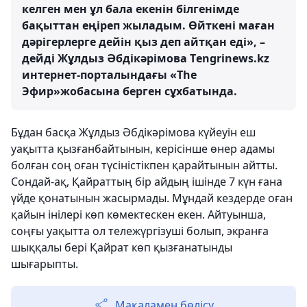
келген мен ұл бала екенін білгенімде
бақыттан еңіреп жыладым. Өйткені маған
дәрігерлерге дейін қыз деп айтқан еді», –
дейді Жұлдыз Әбдікәрімова Тengrinews.kz
интернет-порталындағы «The
Эфир»жобасына берген сұхбатында.
Бұдан басқа Жұлдыз Әбдікәрімова күйеуін еш
уақытта қызғанбайтынын, керісінше өнер адамы
болған соң оған түсіністікпен қарайтынын айтты.
Сондай-ақ, Қайраттың бір айдың ішінде 7 күн ғана
үйде қонатынын жасырмады. Мұндай кездерде оған
қайын інілері көп көмектескен екен. Айтуынша,
соңғы уақытта ол тележүргізуші болып, экранға
шыққалы бері Қайрат көп қызғанатынды
шығарыпты.
Мақаламен бөлісу