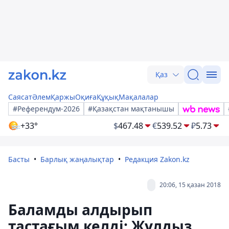
Қаз
Саясат
Әлем
Қаржы
Оқиға
Құқық
Мақалалар
#Референдум-2026
#Қазақстан мақтанышы
+33°
$
467.48
€
539.52
₽
5.73
Басты
Барлық жаңалықтар
Редакция Zakon.kz
20:06, 15 қазан 2018
Баламды алдырып
тастағым келді: Жұлдыз