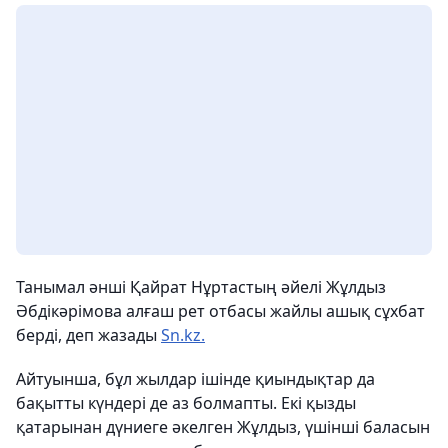
Танымал әнші Қайрат Нұртастың әйелі Жұлдыз
Әбдікәрімова алғаш рет отбасы жайлы ашық сұхбат
берді, деп жазады
Sn.kz.
Айтуынша, бұл жылдар ішінде қиындықтар да
бақытты күндері де аз болмапты. Екі қызды
қатарынан дүниеге әкелген Жұлдыз, үшінші баласын