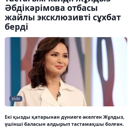
Әбдікәрімова отбасы
жайлы эксклюзивті сұхбат
берді
sn.kz
Екі қызды қатарынан дүниеге әкелген Жұлдыз,
үшінші баласын алдырып тастамақшы болған.