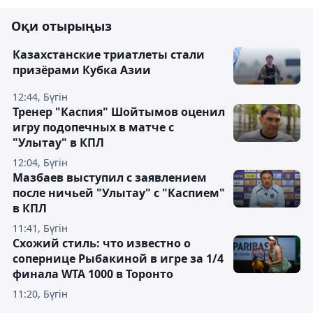
Оқи отырыңыз
Казахстанские триатлеты стали
призёрами Кубка Азии
12:44, Бүгін
Тренер "Каспия" Шойтымов оценил
игру подопечных в матче с
"Улытау" в КПЛ
12:04, Бүгін
Мазбаев выступил с заявлением
после ничьей "Улытау" с "Каспием"
в КПЛ
11:41, Бүгін
Схожий стиль: что известно о
сопернице Рыбакиной в игре за 1/4
финала WTA 1000 в Торонто
11:20, Бүгін