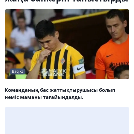
Baq.kz
Команданың бас жаттықтырушысы болып
неміс маманы тағайындалды.