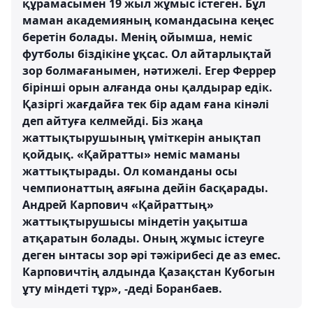
құрамасымен 19 жыл жұмыс істеген. Бұл
маман академияның командасына кеңес
беретін болады. Менің ойымша, неміс
футболы біздікіне ұқсас. Ол айтарлықтай
зор болмағанымен, нәтижелі. Егер Феррер
бірінші орын алғанда оны қалдырар едік.
Қазіргі жағдайға тек бір адам ғана кінәлі
деп айтуға келмейді. Біз жаңа
жаттықтырушының үміткерін анықтап
қойдық. «Қайратты» неміс маманы
жаттықтырады. Ол команданы осы
чемпионаттың аяғына дейін басқарады.
Андрей Карпович «Қайраттың»
жаттықтырушысы міндетін уақытша
атқаратын болады. Оның жұмыс істеуге
деген ынтасы зор әрі тәжірибесі де аз емес.
Карповичтің алдында Қазақстан Кубогын
ұту міндеті тұр», -деді Боранбаев.