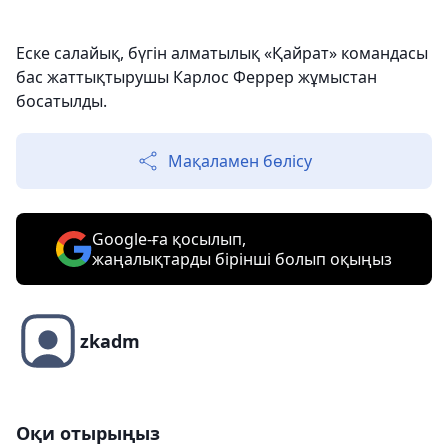
Еске салайық, бүгін алматылық «Қайрат» командасы
бас жаттықтырушы Карлос Феррер жұмыстан
босатылды.
Мақаламен бөлісу
Google-ға қосылып,
жаңалықтарды бірінші болып оқыңыз
zkadm
Оқи отырыңыз