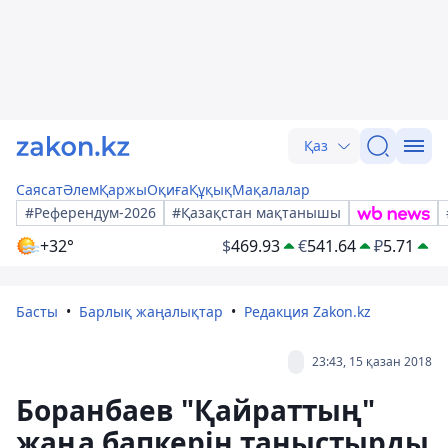
Қаз
Саясат
Әлем
Қаржы
Оқиға
Құқық
Мақалалар
#Референдум-2026
#Қазақстан мақтанышы
+32°
$
469.93
€
541.64
₽
5.71
Басты
Барлық жаңалықтар
Редакция Zakon.kz
23:43, 15 қазан 2018
Боранбаев "Қайраттың"
жаңа бапкерін таныстырды