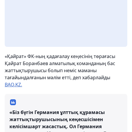
«Қайрат» ФК-ның қадағалау кеңесінің төрағасы
Қайрат Боранбаев алматылық команданың бас
жаттықтырушысы болып неміс маманы
тағайындалғанын мәлім етті, деп хабарлайды
BAQ.KZ.
«Біз бүгін Германия ұлттық құрамасы
жаттықтырушысының кеңесшісімен
келісімшарт жасастық. Ол Германия