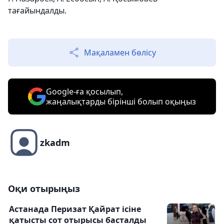
тағайындалды.
Мақаламен бөлісу
Google-ға қосылып,
жаңалықтарды бірінші болып оқыңыз
zkadm
Оқи отырыңыз
Астанада Перизат Қайрат ісіне
қатысты сот отырысы басталды