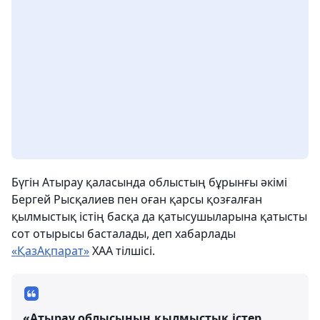
Бүгін Атырау қаласында облыстың бұрынғы әкімі
Бергей Рысқалиев пен оған қарсы қозғалған
қылмыстық істің басқа да қатысушыларына қатысты
сот отырысы басталады, деп хабарлады
«ҚазАқпарат»
ХАА тілшісі.
«Атырау облысының қылмыстық істер