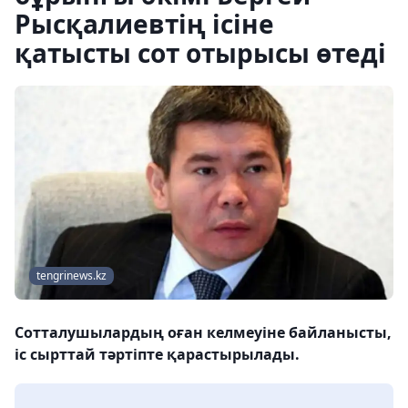
Рысқалиевтің ісіне
қатысты сот отырысы өтеді
tengrinews.kz
Сотталушылардың оған келмеуіне байланысты,
іс сырттай тәртіпте қарастырылады.