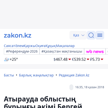
Қаз
Саясат
Әлем
Қаржы
Оқиға
Құқық
Мақалалар
#Референдум-2026
#Қазақстан мақтанышы
+25°
$
467.48
€
539.52
₽
5.73
Басты
Барлық жаңалықтар
Редакция Zakon.kz
16:35, 18 қазан 2018
Атырауда облыстың
бұрынғы әкімі Бергей