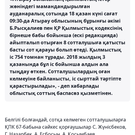
жөніндегі мамандандырылған
ауданаралық сотында 18 қазан күні сағат
09:30-да Атырау облысының бұрынғы әкімі
Б.Рысқалиев пен ҚР Қылмыстық кодексінің
бірнеше бабы бойынша (ескі редакцияда)
айыпталып отырған 8 сотталушыға қатысты
басты сот қарауы болып өтеді. Қылмыстық
іс 754 томнан тұрады. 2018 жылдың 3
қазанында бұл іс бойынша алдын ала
тыңдау өткен. Сотталушылардың оған
келмеуіне байланысты, іс сырттай тәртіпте
қарастырылады», - деп хабарлады
облыстық соттың баспасөз қызметінен.
Белгілі болғандай, сотқа келмеген сотталушыларға
ҚПК 67-бабына сәйкес қорғаушылар С. Жүнісбеков,
Г. Назарбек, А. Есбосын, А. Қосымбаев