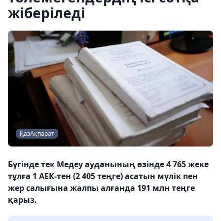
жіберіледі
ҚазАқпарат
Бүгінде тек Медеу ауданының өзінде 4 765 жеке
тұлға 1 АЕК-тен (2 405 теңге) асатын мүлік пен
жер салығына жалпы алғанда 191 млн теңге
қарыз.