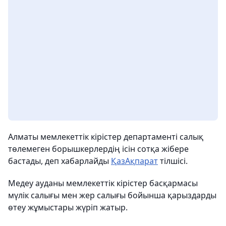
Алматы мемлекеттік кірістер департаменті салық
төлемеген борышкерлердің ісін сотқа жібере
бастады, деп хабарлайды
ҚазАқпарат
тілшісі.
Медеу ауданы мемлекеттік кірістер басқармасы
мүлік салығы мен жер салығы бойынша қарыздарды
өтеу жұмыстары жүріп жатыр.