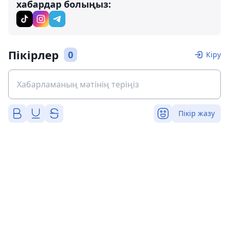
хабардар болыңыз:
Пікірлер
0
Кіру
Пікір жазу