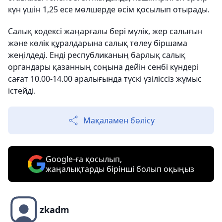
күн үшін 1,25 есе мөлшерде өсім қосылып отырады.
Салық кодексі жаңарғалы бері мүлік, жер салығын
және көлік құралдарына салық төлеу біршама
жеңілдеді. Енді республиканың барлық салық
органдары қазанның соңына дейін сенбі күндері
сағат 10.00-14.00 аралығында түскі үзіліссіз жұмыс
істейді.
Мақаламен бөлісу
Google-ға қосылып,
жаңалықтарды бірінші болып оқыңыз
zkadm