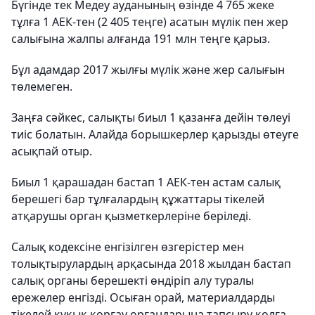
Бүгінде тек Медеу ауданының өзінде 4 765 жеке
тұлға 1 АЕК-тен (2 405 теңге) асатын мүлік пен жер
салығына жалпы алғанда 191 млн теңге қарыз.
Бұл адамдар 2017 жылғы мүлік және жер салығын
төлемеген.
Заңға сәйкес, салықты биыл 1 қазанға дейін төлеуі
тиіс болатын. Алайда борышкерлер қарызды өтеуге
асықпай отыр.
Биыл 1 қарашадан бастап 1 АЕК-тен астам салық
берешегі бар тұлғалардың құжаттары тікелей
атқарушы орган қызметкерлеріне беріледі.
Салық кодексіне енгізілген өзгерістер мен
толықтырулардың арқасында 2018 жылдан бастап
салық органы берешекті өндіріп алу туралы
ережелер енгізді. Осыған орай, материалдарды
тікелей құқық қорғау органдарына тапсыру қолға