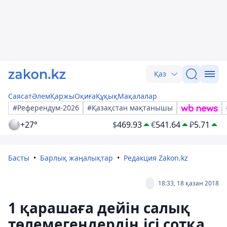
Қаз
Саясат
Әлем
Қаржы
Оқиға
Құқық
Мақалалар
#Референдум-2026
#Қазақстан мақтанышы
+27°
$
469.93
€
541.64
₽
5.71
Басты
Барлық жаңалықтар
Редакция Zakon.kz
18:33, 18 қазан 2018
1 қарашаға дейін салық
төлемегендердің ісі сотқа