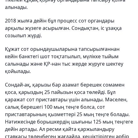
алынады.
2018 жылға дейін бұл процесс сот органдары
арқылы жүзеге асырылған. Сондықтан, іс ұзаққа
созылып жүрді.
Құжат сот орындаушыларына тапсырылғаннан
кейін банктегі шот тоқтатылып, мүлікке тыйым
салынады және ҚР-нан тыс жерде жүруге шектеу
қойылады.
Сондай-ақ, қарызы бар азамат берешек сомамен
қоса, қарыздың 25 пайызын қоса төлейді. Бұл
қаражат сот приставтары үшін алынады. Мәселен,
салық берешегі 100 мың теңге болса, сот
приставтарының қызметтері 25 мың теңге болады.
Нəтижесінде борышкердің шығыны 125 мың теңгеге
дейін артады. Ал ресми қайта қаржыландыру
ставкасы төленбеген жағдайда, кешіктірілген әрбір