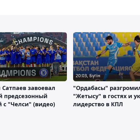
үгін
20:03, Бүгін
 Сатпаев завоевал
"Ордабасы" разгроми
й предсезонный
"Жетысу" в гостях и у
 с "Челси" (видео)
лидерство в КПЛ