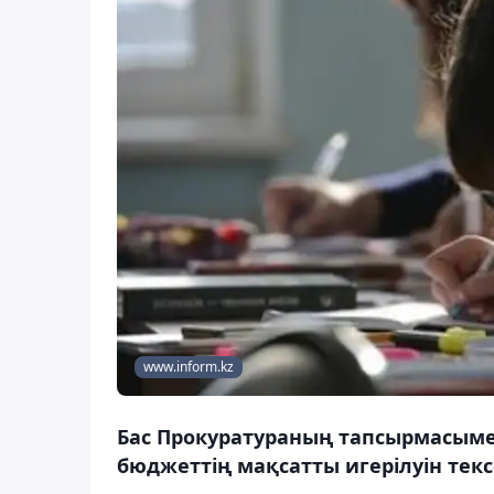
www.inform.kz
Бас Прокуратураның тапсырмасыме
бюджеттің мақсатты игерілуін текс