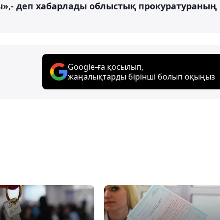
»,- деп хабарлады облыстық прокуратураның
Google-ға қосылып,
жаңалықтарды бірінші болып оқыңыз