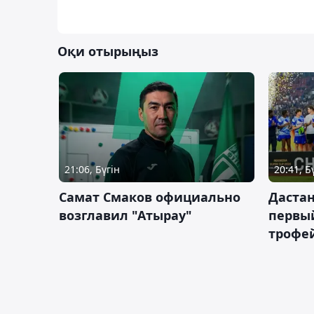
Оқи отырыңыз
21:06, Бүгін
20:41, Б
Самат Смаков официально
Дастан
возглавил "Атырау"
первы
трофей