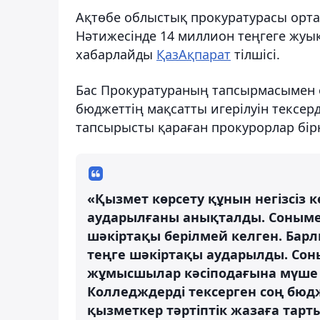
Ақтөбе облыстық прокуратурасы орта 
Нәтижесінде 14 миллион теңгеге жуы
хабарлайды
ҚазАқпарат
тілшісі.
Бас Прокуратураның тапсырмасымен о
бюджеттің мақсатты игерілуін тексер
тапсырысты қараған прокурорлар бі
«Қызмет көрсету құнын негізсіз 
аударылғаны анықталды. Сонымен
шәкіртақы берілмей келген. Барлы
теңге шәкіртақы аударылды. Соны
жұмысшылар кәсіподағына мүше 
Колледждерді тексерген соң бюд
қызметкер тәртіптік жазаға тарт