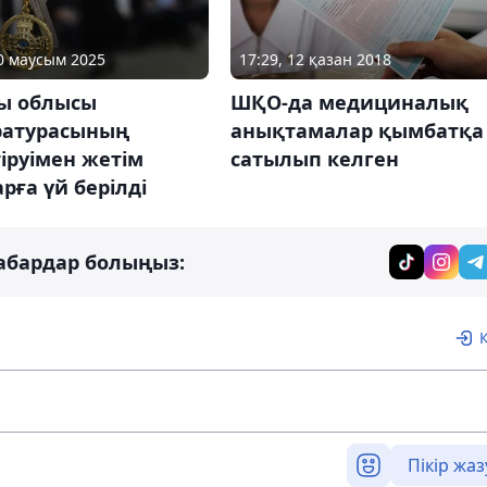
20 маусым 2025
17:29, 12 қазан 2018
ы облысы
ШҚО-да медициналық
ратурасының
анықтамалар қымбатқа
іруімен жетім
сатылып келген
рға үй берілді
абардар болыңыз:
Пікір жаз