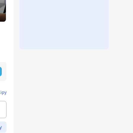
Кіру
у