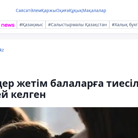
Саясат
Әлем
Қаржы
Оқиға
Құқық
Мақалалар
#Қазақмыс
#Салыстырмалы Қазақстан
#Халық бухг
kz
ер жетім балаларға тиесіл
й келген