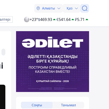
Алматы
Қаз
+23°
$
469.93
€
541.64
₽
5.71
алтері
і
Соңғы
Танымал