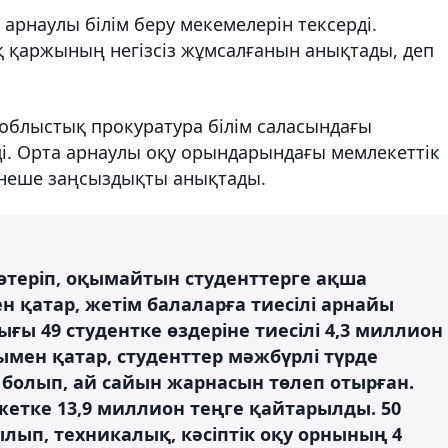
арнаулы білім беру мекемелерін тексерді.
қ қаржының негізсіз жұмсалғанын анықтады, деп
блыстық прокуратура білім саласындағы
ді. Орта арнаулы оқу орындарындағы мемлекеттік
рнеше заңсыздықты анықтады.
көтеріп, оқымайтын студенттерге ақша
 қатар, жетім балаларға тиесілі арнайы
ғы 49 студентке өздеріне тиесілі 4,3 миллион
мен қатар, студенттер мәжбүрлі түрде
болып, ай сайын жарнасын төлеп отырған.
жетке 13,9 миллион теңге қайтарылды. 50
ылып, техникалық, кәсіптік оқу орнының 4