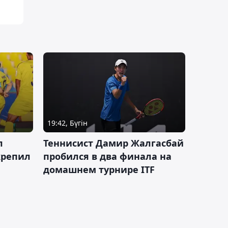
19:42, Бүгін
л
Теннисист Дамир Жалгасбай
крепил
пробился в два финала на
домашнем турнире ITF