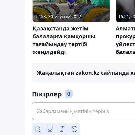
16:51, 
12:58, 30 маусым 2022
Алмат
Қазақстанда жетім
проку
балаларға қамқоршы
үйлест
тағайындау тәртібі
балала
жеңілдейді
Жаңалықтан zakon.kz сайтында х
Пікірлер
0