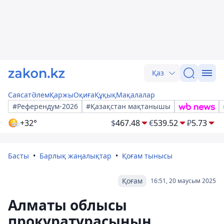
Қаз
Саясат
Әлем
Қаржы
Оқиға
Құқық
Мақалалар
#Референдум-2026
#Қазақстан мақтанышы
+32°
$
467.48
€
539.52
₽
5.73
Басты
Барлық жаңалықтар
Қоғам тынысы
Қоғам
16:51, 20 маусым 2025
Алматы облысы
прокуратурасының