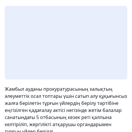
Жамбыл ауданы прокуратурасының халықтың
әлеуметтік осал топтары үшін сатып алу құқығынсыз
жалға берілетін тұрғын үйлердің берілу тәртібіне
еңгізілген қадағалау актісі негізінде жетім балалар
санатындағы 5 отбасының кезек реті қалпына
келтіріліп, жергілікті атқарушы органдарымен
тұрғын үйлер берілді.