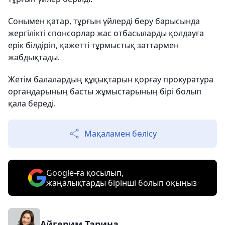
Сонымен қатар, тұрғын үйлерді беру барысында
жергілікті спонсорлар жас отбасыларды қолдауға
ерік білдіріп, қажетті тұрмыстық заттармен
жабдықтады.
Жетім балалардың құқықтарын қорғау прокуратура
органдарының басты жұмыстарының бірі болып
қала береді.
Мақаламен бөлісу
Google-ға қосылып,
жаңалықтарды бірінші болып оқыңыз
Айгерим Тарина