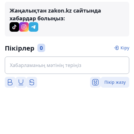
Жаңалықтан zakon.kz сайтында
хабардар болыңыз:
Пікірлер
0
Кіру
Пікір жазу