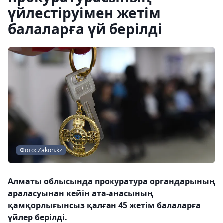
үйлестіруімен жетім
балаларға үй берілді
Фото: Zakon.kz
Алматы облысында прокуратура органдарының
араласуынан кейін ата-анасының
қамқорлығынсыз қалған 45 жетім балаларға
үйлер берілді.