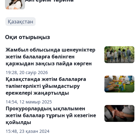
Қазақстан
Оқи отырыңыз
Жамбыл облысында шенеуніктер
жетім балаларға бөлінген
қаржыдан заңсыз пайда көрген
19:28, 20 сәуір 2026
Қазақстанда жетім балаларға
тәлімгерлікті ұйымдастыру
ережелері жаңартылды
14:54, 12 мамыр 2025
Прокурорлардың ықпалымен
жетім балалар тұрғын үй кезегіне
қойылды
15:48, 23 қазан 2024