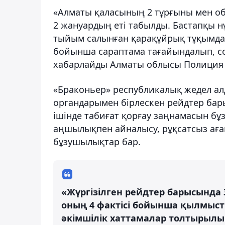
«Алматы қаласының 2 тұрғыны мен об
2 жануардың еті табылды. Бастапқы н
тыйым салынған қарақұйрық тұқымдас
бойынша сараптама тағайындалып, сотқ
хабарлайды Алматы облысы Полиция д
«Браконьер» республикалық жедел алд
органдарымен бірлескен рейдтер бар
ішінде табиғат қорғау заңнамасын бұз
аңшылықпен айналысу, рұқсатсыз ағаш
бұзушылықтар бар.
«Жүргізілген рейдтер барысында
оның 4 фактісі бойынша қылмыст
әкімшілік хаттамалар толтырылы