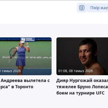
Пікір жаз
08 тамыз 2026
01:08, 08 тамыз 2026
 Андреева вылетела с
Дияр Нургожай оказа
рса" в Торонто
тяжелее Бруно Лопеса
боем на турнире UFC