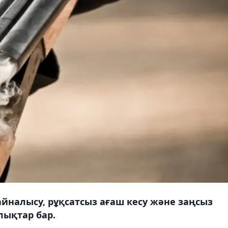
йналысу, рұқсатсыз ағаш кесу және заңсыз
лықтар бар.