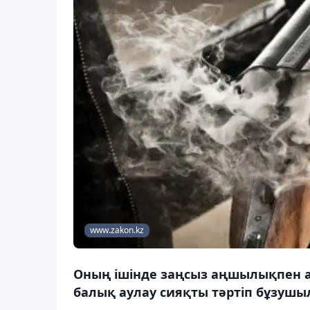
www.zakon.kz
Оның ішінде заңсыз аңшылықпен а
балық аулау сияқты тәртіп бұзушы