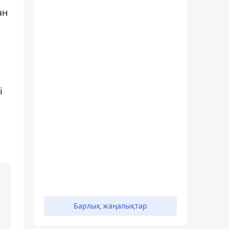
ан
і
Барлық жаңалықтар