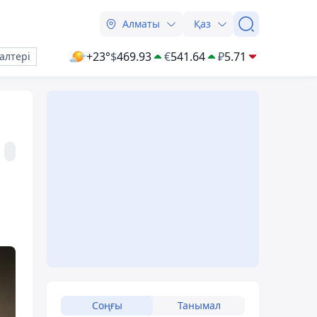
Алматы
Қаз
+23°
$
469.93
€
541.64
₽
5.71
алтері
Соңғы
Танымал