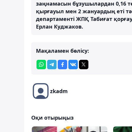
заңнамасын бұзушылардан 0,16 те
қырғауыл мен 2 жануардың еті тә
департаменті ЖПҚ Табиғат қорға
Ерлан Куджаков.
Мақаламен бөлісу:
zkadm
Оқи отырыңыз