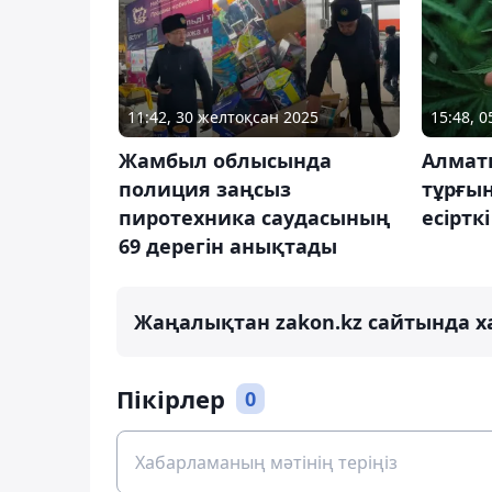
11:42, 30 желтоқсан 2025
15:48, 
Жамбыл облысында
Алмат
полиция заңсыз
тұрғы
пиротехника саудасының
есірткі
69 дерегін анықтады
Жаңалықтан zakon.kz сайтында х
Пікірлер
0