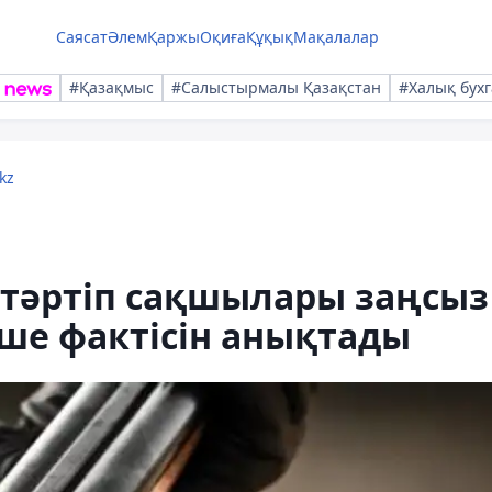
Саясат
Әлем
Қаржы
Оқиға
Құқық
Мақалалар
#Қазақмыс
#Салыстырмалы Қазақстан
#Халық бухг
kz
тәртіп сақшылары заңсыз
е фактісін анықтады