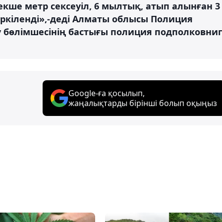
кше метр сексеуіл, 6 мылтық, атып алынған 3
ркіленді»,-деді Алматы облысы Полиция
у бөлімшесінің бастығы полиция подполковниг
Google-ға қосылып,
жаңалықтарды бірінші болып оқыңыз