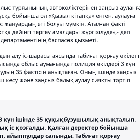
лыс тұрғынының автокөліктерінен заңсыз ауланғ
ұсқа бойынша ол «Қызыл кітапқа» енген, аулауға
 жануардың еті болуы мүмкін. Аталған факті
а дейінгі тергеу амалдары жүргізілуде»,- деп
епартаментінің баспасөз қызметі.
ын алу іс-шарасы аясында табиғат қорғау өкілетт
ысында облыс аумағында полиция өкілдері 3 күн
удың 35 фактісін анықтаған. Оның ішінде заңсыз
 кесу және заңсыз балық аулау сияқты тәртіп
 3 күн ішінде 35 құқықбұзушылық анықталып,
ық іс қозғалды. Қалған деректер бойынша
п, айыппұлдар салынды. Табиғат қорғау