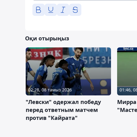
Оқи отырыңыз
02:28, 08 тамыз 2026
01:46, 
"Левски" одержал победу
Мирра
перед ответным матчем
"Масте
против "Кайрата"