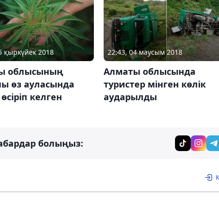
05 қыркүйек 2018
22:43, 04 маусым 2018
ы облысының
Алматы облысында
ны өз ауласында
туристер мінген көлік
 өсіріп келген
аударылды
абардар болыңыз: