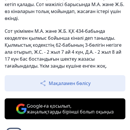
кетіп қалады. Сот мәжілісі барысында М.А. және Ж.Б.
өз кінәларын толық мойындап, жасаған істері үшін
өкінді.
Сот үкімімен М.А. және Ж.Б. ҚК 434-бабында
көзделген қылмыс бойынша кінәлі деп танылды.
Қылмыстық кодекстің 62-бабының 3-бөлігін негізге
ала отырып, Ж.С. - 2 жыл 7 ай 4 күн, Д.А. - 2 жыл 8 ай
17 күн бас бостандығын шектеу жазасы
тағайындалды. Үкім заңды күшіне енген жоқ.
Мақаламен бөлісу
Google-ға қосылып,
жаңалықтарды бірінші болып оқыңыз