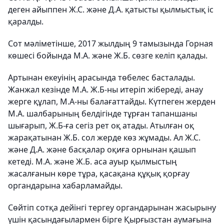
деген айыппен Ж.С. және Д.А. қатысты қылмыстық іс
қаралды.
Сот мәліметінше, 2017 жылдың 9 тамызында Горная
көшесі бойында М.А. және Ж.Б. сөзге келіп қалады.
Артынан екеуінің арасында төбелес басталады.
Жанжал кезінде М.А. Ж.Б-ны итеріп жібереді, анау
жерге құлап, М.А-ны балағаттайды. Күтпеген жерден
М.А. шалбарының белдігінде тұрған тапаншаны
шығарып, Ж.Б-ға сегіз рет оқ атады. Атылған оқ
жарақатынан Ж.Б. сол жерде көз жұмады. Ал Ж.С.
және Д.А. және басқалар оқиға орнынан қашып
кетеді. М.А. және Ж.Б. аса ауыр қылмыстың
жасалғанын көре тұра, қасақана құқық қорғау
органдарына хабарламайды.
Сөйтіп сотқа дейінгі тергеу органдарынан жасырыну
үшін қасындағылармен бірге Қырғызстан аумағына