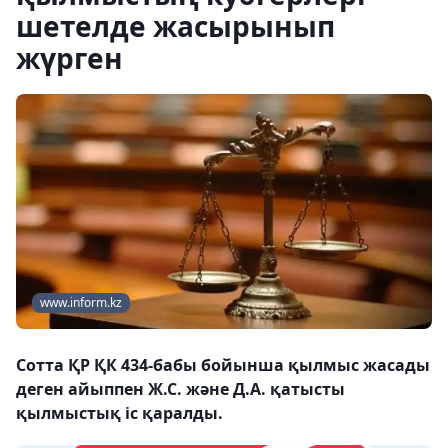
шетелде жасырынып
жүрген
www.inform.kz
Сотта ҚР ҚК 434-бабы бойынша қылмыс жасады
деген айыппен Ж.С. және Д.А. қатысты
қылмыстық іс қаралды.