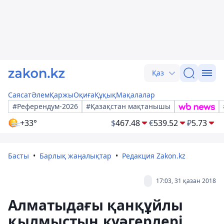
Қаз
Саясат
Әлем
Қаржы
Оқиға
Құқық
Мақалалар
#Референдум-2026
#Қазақстан мақтанышы
+33°
$
467.48
€
539.52
₽
5.73
Басты
Барлық жаңалықтар
Редакция Zakon.kz
17:03, 31 қазан 2018
Алматыдағы қанқұйлы
қылмыстың куәгерлері