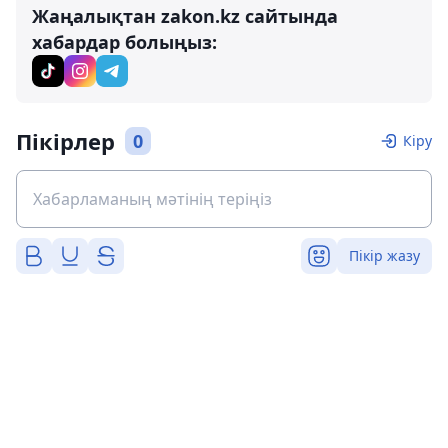
Жаңалықтан zakon.kz сайтында
хабардар болыңыз:
Пікірлер
0
Кіру
Пікір жазу