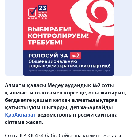
Алматы қаласы Медеу аудандық №2 соты
қылмысты өз көзімен көрсе де, оны жасырып,
бөгде елге қашып кеткен алматылықтарға
қатысты үкім шығарды, деп хабарлайды
ҚазАқпарат
ведомствоның ресми сайтына
сілтеме жасап.
Сотта ҚР ҚК 434-бабы бойынша қылмыс жасады